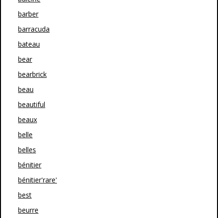
barber
barracuda
bateau
bear
bearbrick
beau
beautiful
beaux
belle
belles
bénitier
bénitier'rare'
best
beurre