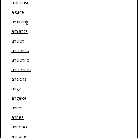
alphonse
alsace
amazing
amiante
ancien
ancienes
ancienne
anciennes
anciens
ange
angelot
animal
année
annonce
antique