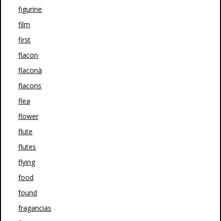
figurine
film
first
flacon
flaconà
flacons
flea
flower
flute
flutes
flying
food
found
fragancias