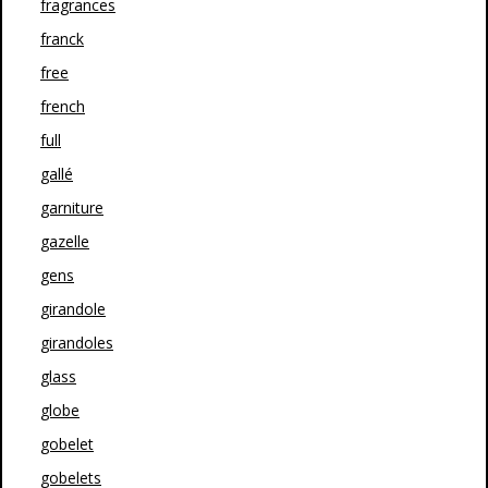
fragrances
franck
free
french
full
gallé
garniture
gazelle
gens
girandole
girandoles
glass
globe
gobelet
gobelets