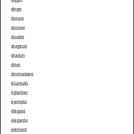
dinge
dorure
dossier
double
drageoir
dragon
drive
dromadaire
écureuils
églantier
ejemplo
élégant
elegante
elément