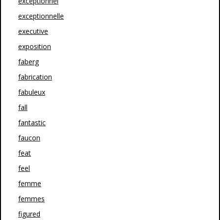
exceptionnel
exceptionnelle
executive
exposition
faberg
fabrication
fabuleux
fall
fantastic
faucon
feat
feel
femme
femmes
figured