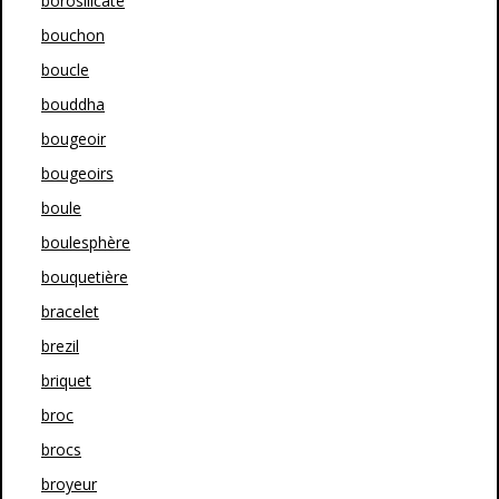
borosilicate
bouchon
boucle
bouddha
bougeoir
bougeoirs
boule
boulesphère
bouquetière
bracelet
brezil
briquet
broc
brocs
broyeur