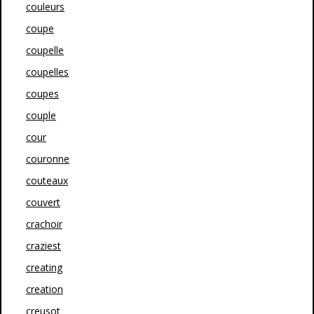
couleurs
coupe
coupelle
coupelles
coupes
couple
cour
couronne
couteaux
couvert
crachoir
craziest
creating
creation
creusot