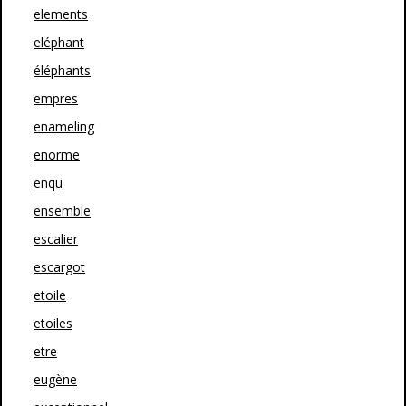
elements
eléphant
éléphants
empres
enameling
enorme
enqu
ensemble
escalier
escargot
etoile
etoiles
etre
eugène