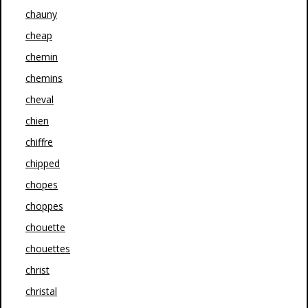
chauny
cheap
chemin
chemins
cheval
chien
chiffre
chipped
chopes
choppes
chouette
chouettes
christ
christal