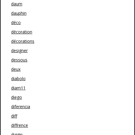
daum
dauphin
déco
décoration
décorations
designer
dessous
deux
diabolo
diam11
diego
diferencia
diff
diffrence
diggin