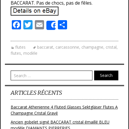
BACCARAT. Pas de chocs, pas de fêles.
F
T
E
P
Share
ac
w
m
ar
e
itt
ai
ta
flutes
baccarat
,
carcassonne
,
champagne
,
cristal
,
b
er
l
g
flutes
,
modèle
o
er
o
Search
k
ARTICLES RÉCENTS
Baccarat Athenienne 4 Fluted Glasses Sektgläser Flutes A
Champagne Cristal Gravé
Ancien gobelet signé BACCARAT cristal émaillé BLEU
modèle DIAMANTS PIERRERIES