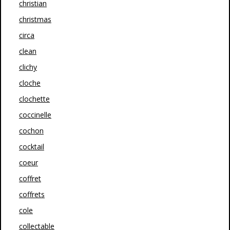
christian
christmas
circa
clean
clichy
cloche
clochette
coccinelle
cochon
cocktail
coeur
coffret
coffrets
cole
collectable