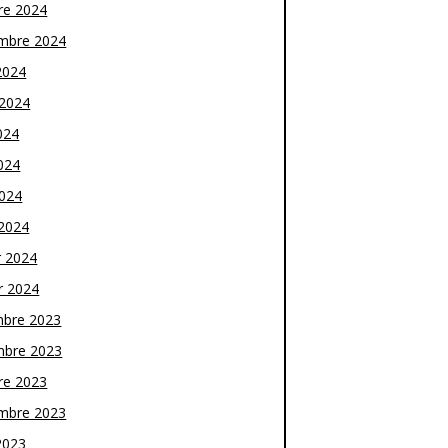
re 2024
mbre 2024
2024
t 2024
024
024
2024
2024
r 2024
r 2024
bre 2023
bre 2023
re 2023
mbre 2023
2023