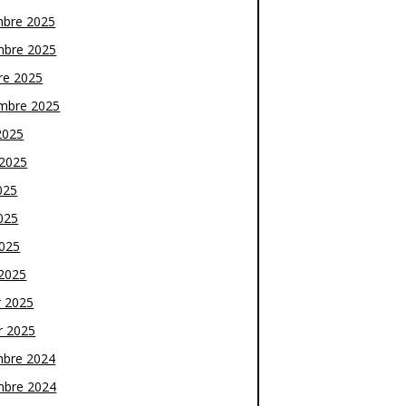
bre 2025
bre 2025
re 2025
mbre 2025
2025
t 2025
025
025
2025
2025
r 2025
r 2025
bre 2024
bre 2024