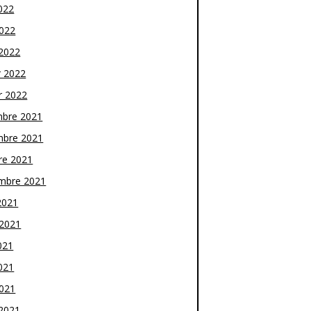
022
2022
2022
r 2022
r 2022
bre 2021
bre 2021
re 2021
mbre 2021
2021
t 2021
021
021
2021
2021