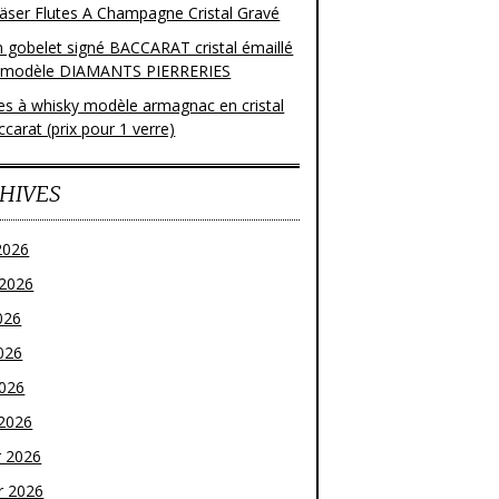
läser Flutes A Champagne Cristal Gravé
n gobelet signé BACCARAT cristal émaillé
 modèle DIAMANTS PIERRERIES
res à whisky modèle armagnac en cristal
carat (prix pour 1 verre)
HIVES
2026
t 2026
026
026
2026
2026
r 2026
r 2026