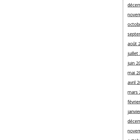
décem
novem
octob
septe
août 
juille
juin 2
mai 2
avril 
mars 
févrie
janvie
décem
novem