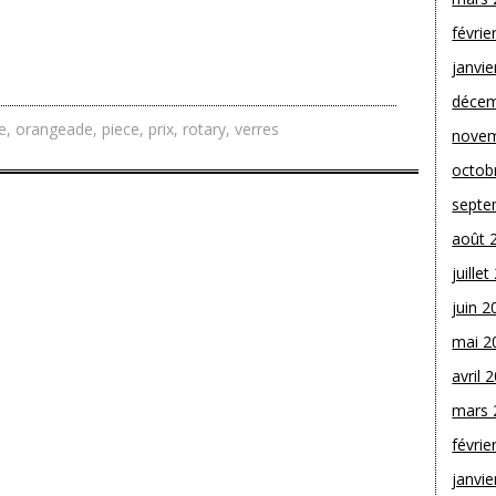
févrie
janvie
décem
e
,
orangeade
,
piece
,
prix
,
rotary
,
verres
novem
octob
septe
août 
juille
juin 2
mai 2
avril 
mars 
févrie
janvie