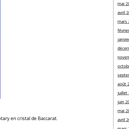
mai 2
avril 
mars 
févrie
janvie
décem
novem
octob
septe
août 
juille
juin 2
mai 2
ary en cristal de Baccarat.
avril 
mars 