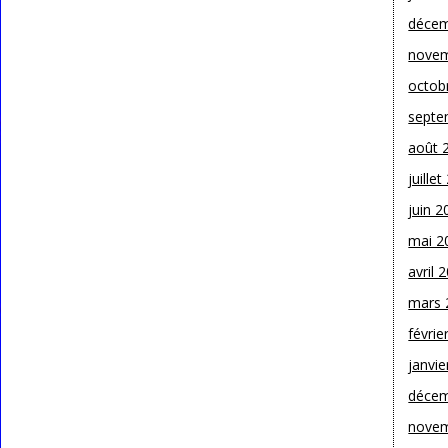
décem
novem
octob
septe
août 
juille
juin 2
mai 2
avril 
mars 
févrie
janvie
décem
novem