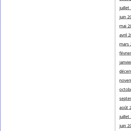
juille
juin 2
mai 2
avril 
mars 
févrie
janvie
décem
novem
octob
septe
août 
juille
juin 2