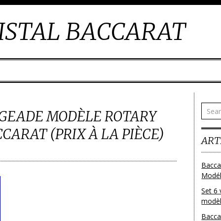
ISTAL BACCARAT
NGEADE MODÈLE ROTARY
CARAT (PRIX À LA PIÈCE)
ART
Bacca
Modéle
Set 6 
modèl
Bacca