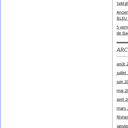
Sektg
Ancie
BLEU
5 ver
de Bac
ARC
août 
juille
juin 2
mai 2
avril 
mars 
févrie
janvie