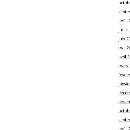
octob
septe
août 
juille
juin 2
mai 2
avril 
mars 
févrie
janvie
décem
novem
octob
septe
août 