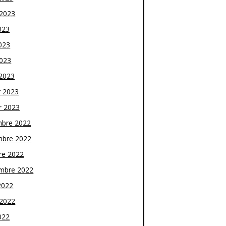
t 2023
023
023
2023
2023
r 2023
r 2023
bre 2022
bre 2022
re 2022
mbre 2022
2022
t 2022
022