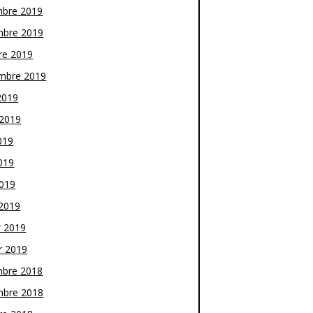
bre 2019
bre 2019
re 2019
mbre 2019
2019
t 2019
019
019
2019
2019
r 2019
r 2019
bre 2018
bre 2018