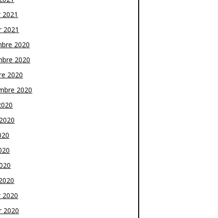
r 2021
r 2021
bre 2020
bre 2020
re 2020
mbre 2020
2020
t 2020
020
020
2020
2020
r 2020
r 2020