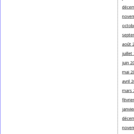
décem
novem
octob
septe
août 
juille
juin 2
mai 2
avril 
mars 
févrie
janvie
décem
novem