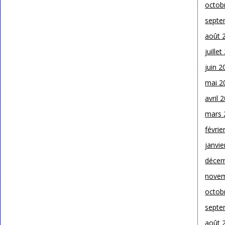
octob
septe
août 
juille
juin 2
mai 2
avril 
mars 
févrie
janvie
décem
novem
octob
septe
août 