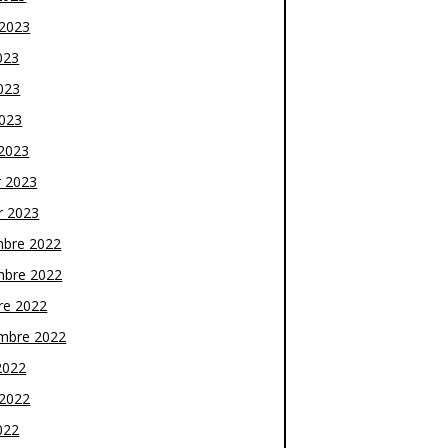
t 2023
023
023
2023
2023
r 2023
r 2023
bre 2022
bre 2022
re 2022
mbre 2022
2022
t 2022
022