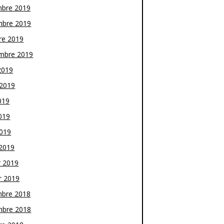
bre 2019
bre 2019
re 2019
mbre 2019
2019
t 2019
019
019
2019
2019
r 2019
r 2019
bre 2018
bre 2018