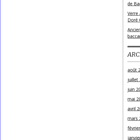
de Bac
Verre 
Doré 
Ancien
bacca
ARC
août 
juille
juin 2
mai 2
avril 
mars 
févrie
janvie