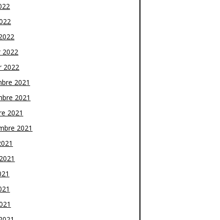
022
2022
2022
r 2022
r 2022
bre 2021
bre 2021
re 2021
mbre 2021
2021
t 2021
021
021
2021
2021