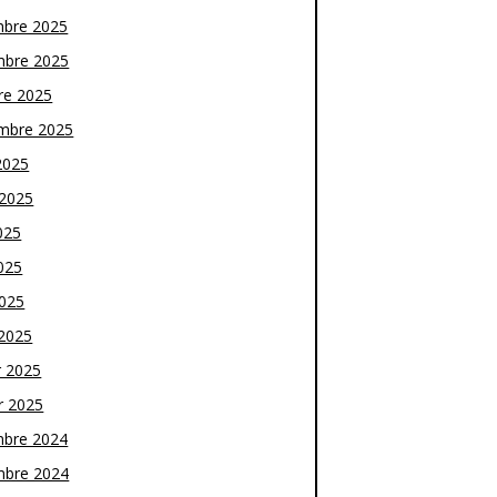
bre 2025
bre 2025
re 2025
mbre 2025
2025
t 2025
025
025
2025
2025
r 2025
r 2025
bre 2024
bre 2024