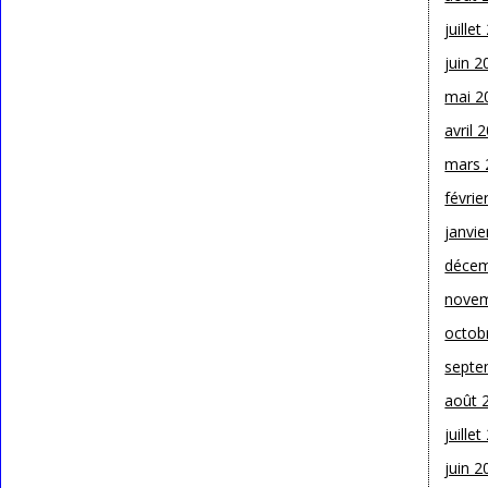
juille
juin 2
mai 2
avril 
mars 
févrie
janvie
décem
novem
octob
septe
août 
juille
juin 2