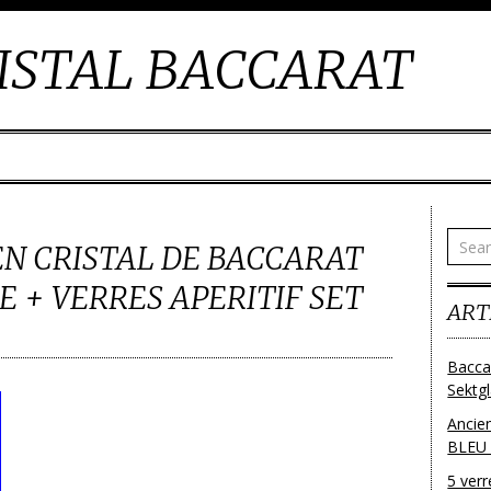
ISTAL BACCARAT
EN CRISTAL DE BACCARAT
E + VERRES APERITIF SET
ART
Bacca
Sektg
Ancie
BLEU
5 ver