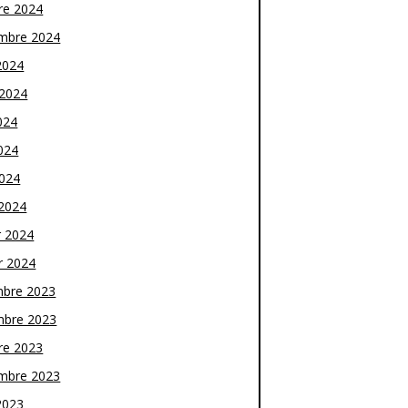
re 2024
mbre 2024
2024
t 2024
024
024
2024
2024
r 2024
r 2024
bre 2023
bre 2023
re 2023
mbre 2023
2023