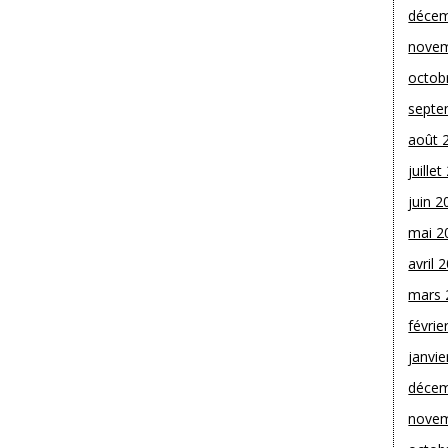
décem
novem
octob
septe
août 
juille
juin 2
mai 2
avril 
mars 
févrie
janvie
décem
novem