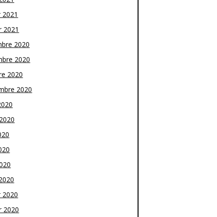
r 2021
r 2021
bre 2020
bre 2020
re 2020
mbre 2020
2020
t 2020
020
020
2020
2020
r 2020
r 2020