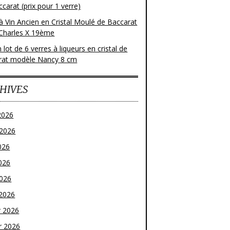
carat (prix pour 1 verre)
à Vin Ancien en Cristal Moulé de Baccarat
Charles X 19ème
 lot de 6 verres à liqueurs en cristal de
rat modèle Nancy 8 cm
HIVES
2026
t 2026
026
026
2026
2026
r 2026
r 2026