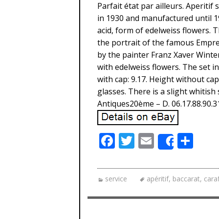
Parfait état par ailleurs. Aperitif
in 1930 and manufactured until 1
acid, form of edelweiss flowers. 
the portrait of the famous Empres
by the painter Franz Xaver Winter
with edelweiss flowers. The set i
with cap: 9.17. Height without cap
glasses. There is a slight whitish
Antiques20ème – D. 06.17.88.90.3
F
T
E
P
Share
ac
w
m
ar
e
itt
ai
ta
service
apéritif
,
baccarat
,
cara
b
er
l
g
o
er
o