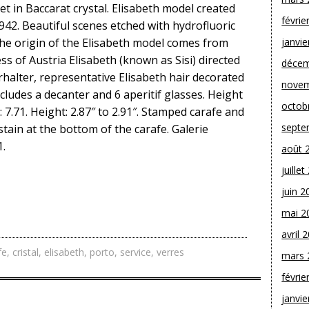
 set in Baccarat crystal. Elisabeth model created
févrie
942. Beautiful scenes etched with hydrofluoric
The origin of the Elisabeth model comes from
janvie
s of Austria Elisabeth (known as Sisi) directed
décem
halter, representative Elisabeth hair decorated
novem
ncludes a decanter and 6 aperitif glasses. Height
octob
: 7.71. Height: 2.87″ to 2.91″. Stamped carafe and
septe
 stain at the bottom of the carafe. Galerie
1.
août 
juille
juin 2
mai 2
avril 
fe
,
cristal
,
elisabeth
,
porto
,
service
,
verres
mars 
févrie
janvie