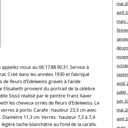
mai 2
avril 
mars 
févrie
janvie
décem
novem
octob
appelez-nous au 06.17.88.90.31. Service à
arat. Créé dans les années 1930 et fabriqué
septe
 de fleurs d’Edelweiss gravés à l’acide
août 
e Elisabeth provient du portrait de la célèbre
juille
dite Sissi) réalisé par le peintre Franz Xaver
juin 2
eth les cheveux ornés de fleurs d’Edelweiss. Le
verres à porto. Carafe : hauteur 23,3 cm avec
mai 2
Diamètre 11,3 cm. Verres : hauteur 7,3 à 7,4
avril 
légère tache blanchâtre au fond de la carafe.
mars 