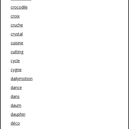
crocodile
croix
cruche
crystal
cuisine
cutting
cycle
cygne
dailymotion
dance
dans
daum
dauphin
déco