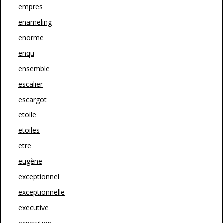
empres
enameling
enorme
enqu
ensemble
escalier
escargot
etoile
etoiles
etre
eugène
exceptionnel
exceptionnelle
executive
exposition