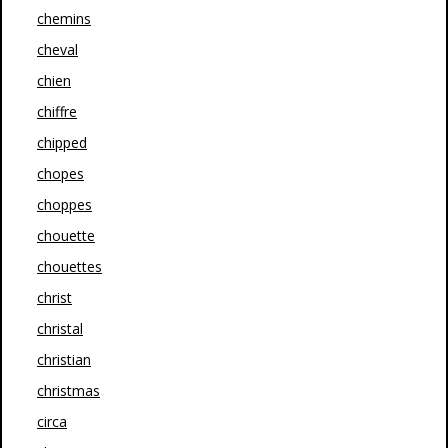
chemins
cheval
chien
chiffre
chipped
chopes
choppes
chouette
chouettes
christ
christal
christian
christmas
circa