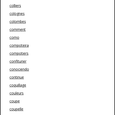
colliers
colognes
colombes
comment
como
compoteira
compotiers
confiturier
conociendo
continue
coquillage
couleurs
coupe
coupelle