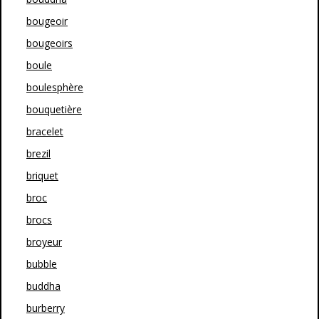
bougeoir
bougeoirs
boule
boulesphère
bouquetière
bracelet
brezil
briquet
broc
brocs
broyeur
bubble
buddha
burberry