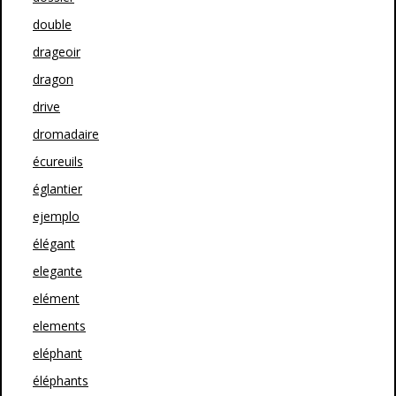
double
drageoir
dragon
drive
dromadaire
écureuils
églantier
ejemplo
élégant
elegante
elément
elements
eléphant
éléphants