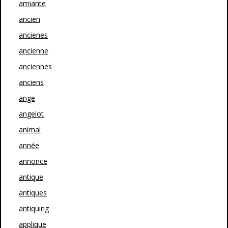
amiante
ancien
ancienes
ancienne
anciennes
anciens
ange
angelot
animal
année
annonce
antique
antiques
antiquing
applique