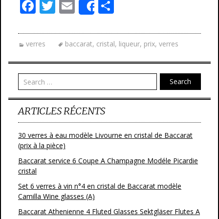
F
T
E
P
Share
ac
w
m
ar
e
itt
ai
ta
verres
baccarat
,
cristal
,
liqueur
,
prix
,
verres
b
er
l
g
o
er
o
Search
k
ARTICLES RÉCENTS
30 verres à eau modèle Livourne en cristal de Baccarat
(prix à la pièce)
Baccarat service 6 Coupe A Champagne Modéle Picardie
cristal
Set 6 verres à vin n°4 en cristal de Baccarat modèle
Camilla Wine glasses (A)
Baccarat Athenienne 4 Fluted Glasses Sektgläser Flutes A