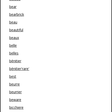
bear
bearbrick
beau
beautiful
beaux
belle
belles
bénitier
bénitier'rare'
best
beurre
beurrier
beware
bicchiere