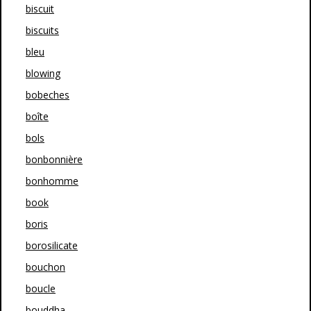
biscuit
biscuits
bleu
blowing
bobeches
boîte
bols
bonbonnière
bonhomme
book
boris
borosilicate
bouchon
boucle
bouddha