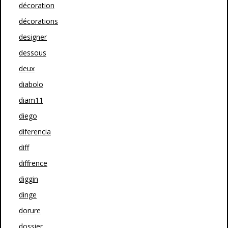
décoration
décorations
designer
dessous
deux
diabolo
diam11
diego
diferencia
diff
diffrence
diggin
dinge
dorure
dossier