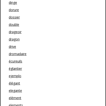
dinge
dorure
dossier
double
drageoir
dragon
drive
dromadaire
écureuils
églantier
ejemplo
élégant
elegante
elément
elements