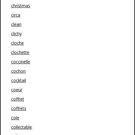
christmas
circa
clean
clichy
cloche
clochette
coccinelle
cochon
cocktail
coeur
coffret
coffrets
cole
collectable