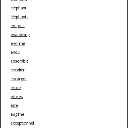
eléphant
éléphants
empres
enameling
enorme
enqu
ensemble
escalier
escargot
etoile
etoiles
etre
eugène
exceptionnel