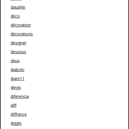
dauphin
déco
décoration
décorations
designer
dessous
deux
diabolo
diam11
diego
diferencia
diff
diffrence
diggin