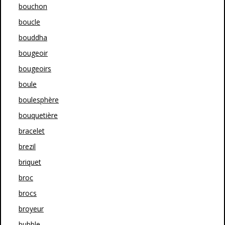
bouchon
boucle
bouddha
bougeoir
bougeoirs
boule
boulesphère
bouquetière
bracelet
brezil
briquet
broc
brocs
broyeur
bubble