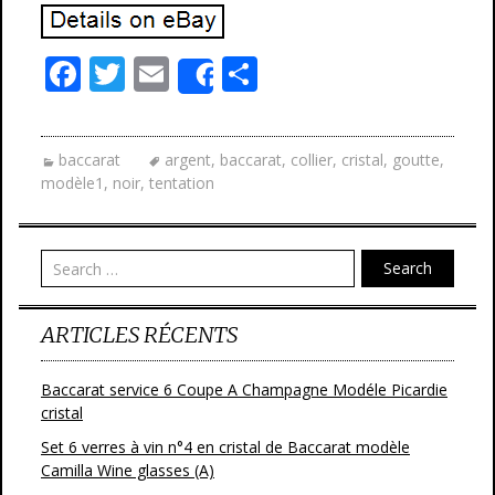
F
T
E
P
Share
ac
w
m
ar
e
itt
ai
ta
baccarat
argent
,
baccarat
,
collier
,
cristal
,
goutte
,
b
er
l
g
modèle1
,
noir
,
tentation
o
er
o
Search
k
ARTICLES RÉCENTS
Baccarat service 6 Coupe A Champagne Modéle Picardie
cristal
Set 6 verres à vin n°4 en cristal de Baccarat modèle
Camilla Wine glasses (A)