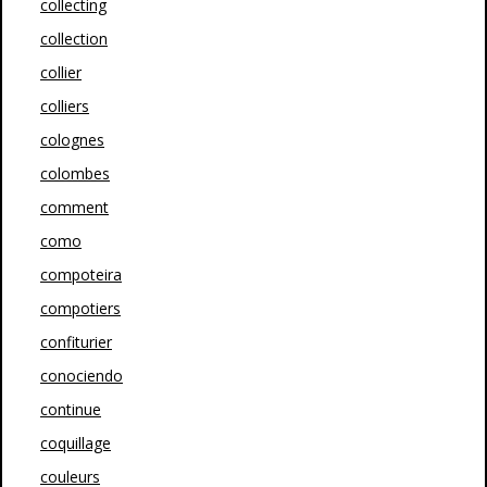
collecting
collection
collier
colliers
colognes
colombes
comment
como
compoteira
compotiers
confiturier
conociendo
continue
coquillage
couleurs