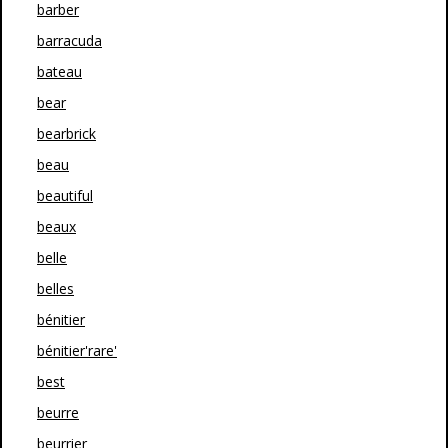
barber
barracuda
bateau
bear
bearbrick
beau
beautiful
beaux
belle
belles
bénitier
bénitier'rare'
best
beurre
beurrier