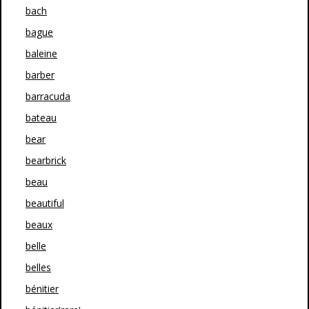
bach
bague
baleine
barber
barracuda
bateau
bear
bearbrick
beau
beautiful
beaux
belle
belles
bénitier