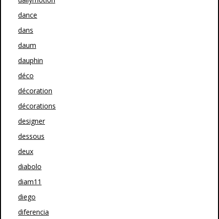
dance
dans
daum
dauphin
déco
décoration
décorations
designer
dessous
deux
diabolo
diam11
diego
diferencia