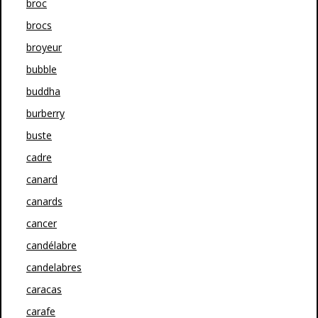
broc
brocs
broyeur
bubble
buddha
burberry
buste
cadre
canard
canards
cancer
candélabre
candelabres
caracas
carafe