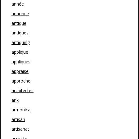
année
annonce
antique
antiques
antiquing
applique
appliques
appraise
approche
architectes
arik
armonica
artisan
artisanat
assiette