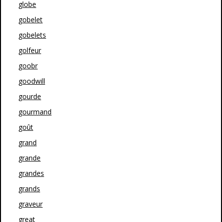
globe
gobelet
gobelets
golfeur
goobr
goodwill
gourde
gourmand
goût
grand
grande
grandes
grands
graveur
great