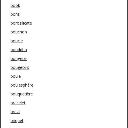
book
boris
borosilicate
bouchon
boucle
bouddha
bougeoir
bougeoirs
boule
boulesphère
bouquetière
bracelet
brezil
briquet