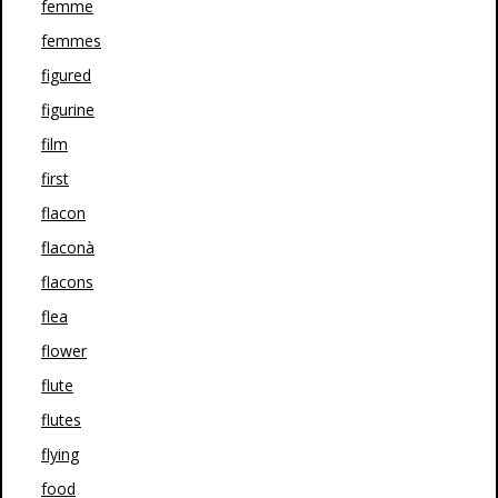
femme
femmes
figured
figurine
film
first
flacon
flaconà
flacons
flea
flower
flute
flutes
flying
food