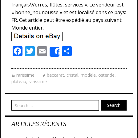
français\Verres, flûtes, services ». Le vendeur est
« bonne_nounousse » et est localisé dans ce pays:
FR. Cet article peut être expédié au pays suivant:
Monde entier.
F
T
E
P
Share
ac
w
m
ar
e
itt
ai
ta
rarissime
baccarat
,
cristal
,
modèle
,
ostende
,
b
er
l
g
plateau
,
rarissime
o
er
o
Search
k
ARTICLES RÉCENTS