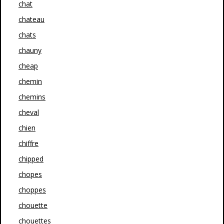
chat
chateau
chats
chauny
cheap
chemin
chemins
cheval
chien
chiffre
chipped
chopes
choppes
chouette
chouettes