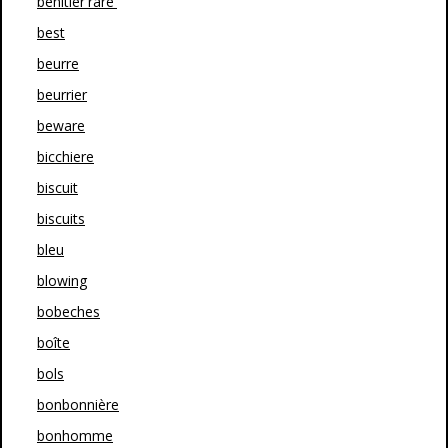
bénitier'rare'
best
beurre
beurrier
beware
bicchiere
biscuit
biscuits
bleu
blowing
bobeches
boîte
bols
bonbonnière
bonhomme