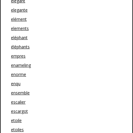
élégant
elegante
elément
elements
eléphant
éléphants
empres
enameling
enorme
enqu
ensemble
escalier
escargot
etoile
etoiles