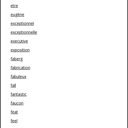
etre
eugène
exceptionnel
exceptionnelle
executive
exposition
faberg
fabrication
fabuleux
fall
fantastic
faucon
feat
feel