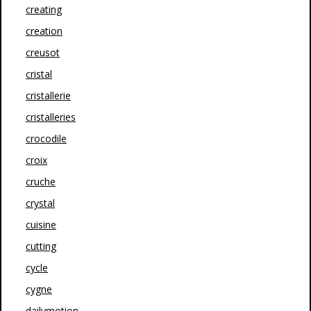
creating
creation
creusot
cristal
cristallerie
cristalleries
crocodile
croix
cruche
crystal
cuisine
cutting
cycle
cygne
dailymotion