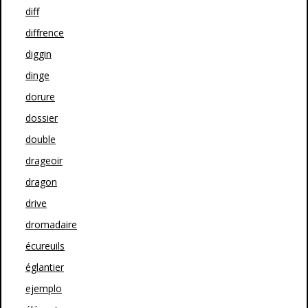
diff
diffrence
diggin
dinge
dorure
dossier
double
drageoir
dragon
drive
dromadaire
écureuils
églantier
ejemplo