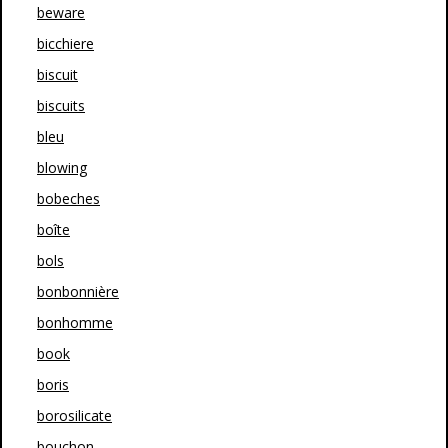
beware
bicchiere
biscuit
biscuits
bleu
blowing
bobeches
boîte
bols
bonbonnière
bonhomme
book
boris
borosilicate
bouchon