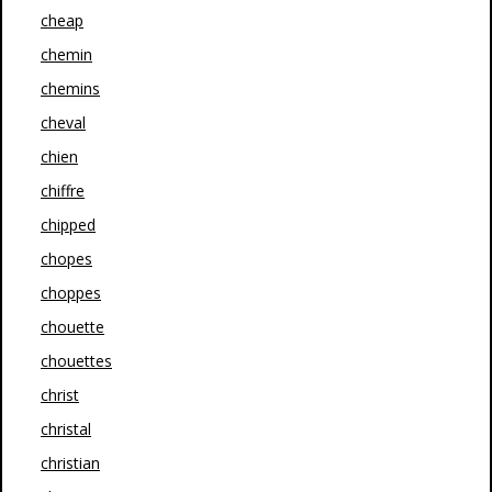
cheap
chemin
chemins
cheval
chien
chiffre
chipped
chopes
choppes
chouette
chouettes
christ
christal
christian