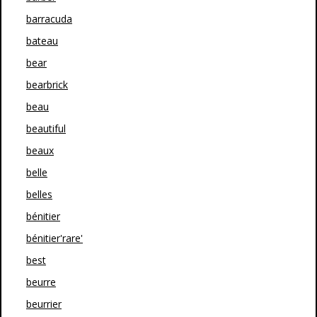
barracuda
bateau
bear
bearbrick
beau
beautiful
beaux
belle
belles
bénitier
bénitier'rare'
best
beurre
beurrier