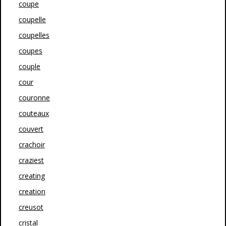
coupe
coupelle
coupelles
coupes
couple
cour
couronne
couteaux
couvert
crachoir
craziest
creating
creation
creusot
cristal