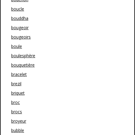
boucle
bouddha
bougeoir
bougeoirs
boule
boulesphère
bouquetière
bracelet
brezil
briquet
broc
brocs
broyeur
bubble