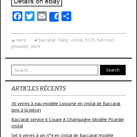
F
T
E
P
Share
ac
w
m
ar
e
itt
ai
ta
verre
baccarat
,
blanc
,
cristal
,
h125
,
harcourt
,
b
er
l
g
prixunité
,
verre
o
er
o
Search
k
ARTICLES RÉCENTS
30 verres à eau modèle Livourne en cristal de Baccarat
(prix à la pièce)
Baccarat service 6 Coupe A Champagne Modéle Picardie
cristal
Set 6 verres à vin n°4 en cristal de Baccarat modèle