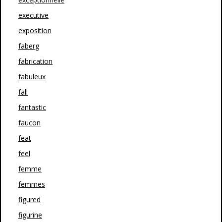
executive
exposition
faberg
fabrication
fabuleux
fall
fantastic
faucon
feat
feel
femme
femmes
figured
figurine