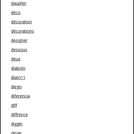
dauphin
déco
décoration
décorations
designer
dessous
deux
diabolo
diam11
diego
diferencia
diff
diffrence
diggin
dinge