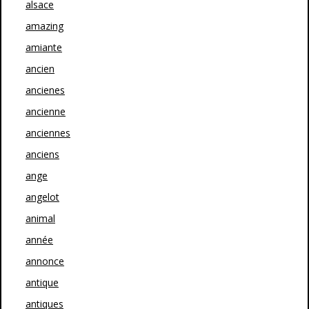
alsace
amazing
amiante
ancien
ancienes
ancienne
anciennes
anciens
ange
angelot
animal
année
annonce
antique
antiques