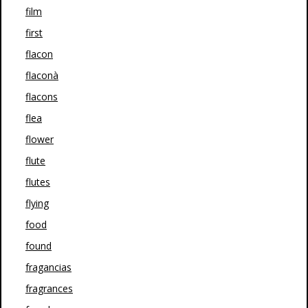
film
first
flacon
flaconà
flacons
flea
flower
flute
flutes
flying
food
found
fragancias
fragrances