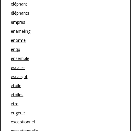
eléphant
éléphants
empres
enameling
enorme
enqu
ensemble
escalier
escargot
etoile
etoiles
etre
eugène
exceptionnel
exceptionnelle