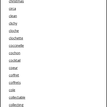
christmas
circa
clean
clichy
cloche
clochette
coccinelle
cochon
cocktail
coeur
coffret
coffrets
cole
collectable
collecting