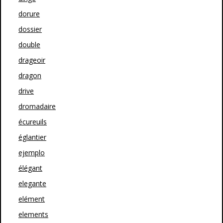
dorure
dossier
double
drageoir
dragon
drive
dromadaire
écureuils
églantier
ejemplo
élégant
elegante
elément
elements