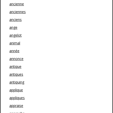
ancienne
anciennes
anciens
ange
angelot
animal
année
annonce
antique
antiques
antiquing
applique
appliques
appraise