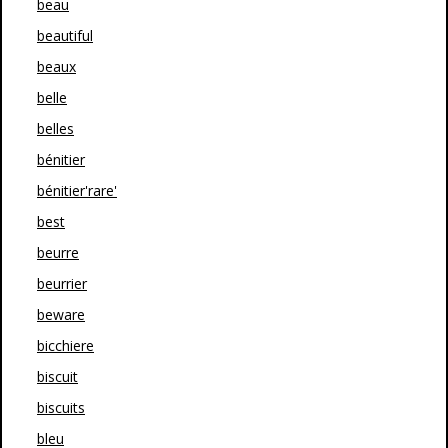
beau
beautiful
beaux
belle
belles
bénitier
bénitier'rare'
best
beurre
beurrier
beware
bicchiere
biscuit
biscuits
bleu