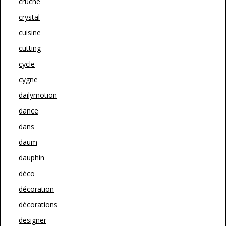
cruche
crystal
cuisine
cutting
cycle
cygne
dailymotion
dance
dans
daum
dauphin
déco
décoration
décorations
designer