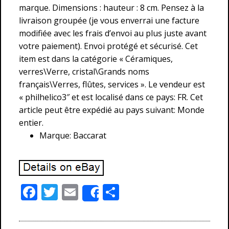
marque. Dimensions : hauteur : 8 cm. Pensez à la
livraison groupée (je vous enverrai une facture
modifiée avec les frais d’envoi au plus juste avant
votre paiement). Envoi protégé et sécurisé. Cet
item est dans la catégorie « Céramiques,
verres\Verre, cristal\Grands noms
français\Verres, flûtes, services ». Le vendeur est
« philhelico3″ et est localisé dans ce pays: FR. Cet
article peut être expédié au pays suivant: Monde
entier.
Marque: Baccarat
F
T
E
P
Share
ac
w
m
ar
e
itt
ai
ta