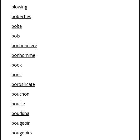
blowing
bobeches
boîte
bols
bonbonnière
bonhomme
book
boris
borosilicate
bouchon
boucle
bouddha
bougeoir
bougeoirs