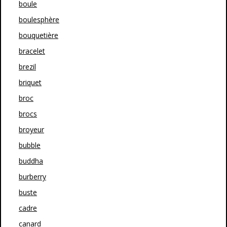
boule
boulesphère
bouquetière
bracelet
brezil
briquet
broc
brocs
broyeur
bubble
buddha
burberry
buste
cadre
canard