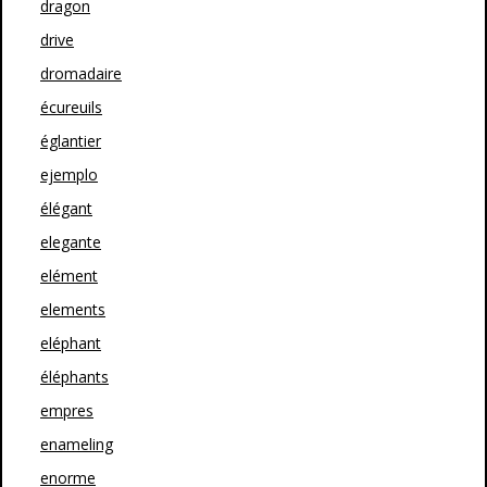
dragon
drive
dromadaire
écureuils
églantier
ejemplo
élégant
elegante
elément
elements
eléphant
éléphants
empres
enameling
enorme