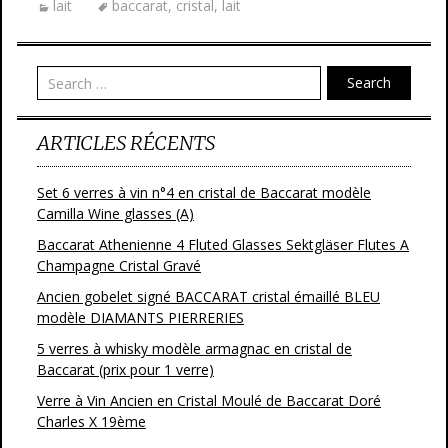
lait
baccarat
,
cristal
,
lait
b
er
l
g
o
er
o
Search
k
ARTICLES RÉCENTS
Set 6 verres à vin n°4 en cristal de Baccarat modèle
Camilla Wine glasses (A)
Baccarat Athenienne 4 Fluted Glasses Sektgläser Flutes A
Champagne Cristal Gravé
Ancien gobelet signé BACCARAT cristal émaillé BLEU
modèle DIAMANTS PIERRERIES
5 verres à whisky modèle armagnac en cristal de
Baccarat (prix pour 1 verre)
Verre à Vin Ancien en Cristal Moulé de Baccarat Doré
Charles X 19ème