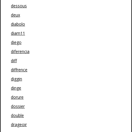
dessous
deux
diabolo
diam11
diego
diferencia
diff
diffrence
diggin
dinge
dorure
dossier
double
drageoir