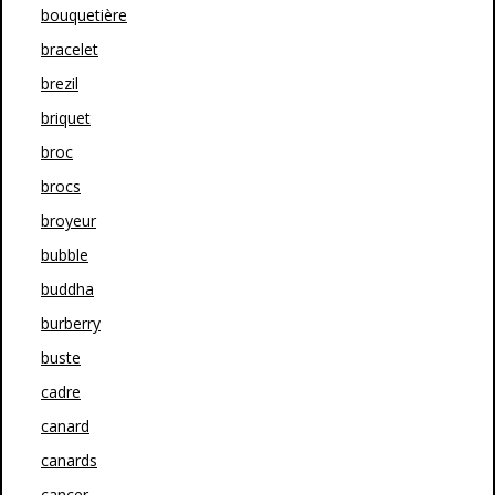
bouquetière
bracelet
brezil
briquet
broc
brocs
broyeur
bubble
buddha
burberry
buste
cadre
canard
canards
cancer