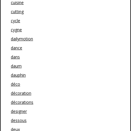
cuisine
cutting
cycle
cygne
dailymotion
dance
dans
daum
dauphin
déco
décoration
décorations
designer
dessous
deux