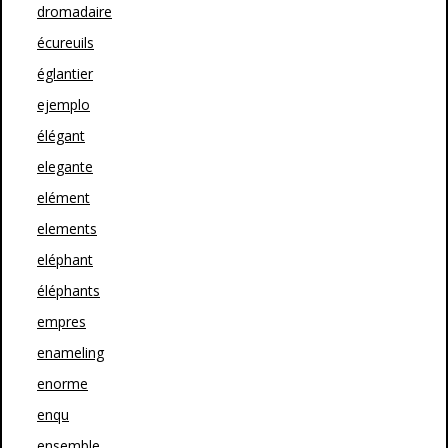
dromadaire
écureuils
églantier
ejemplo
élégant
elegante
elément
elements
eléphant
éléphants
empres
enameling
enorme
enqu
ensemble