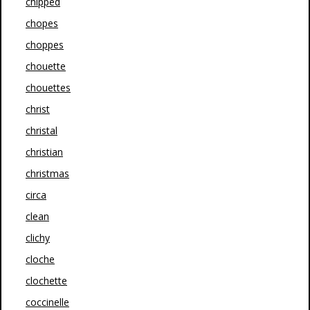
chipped
chopes
choppes
chouette
chouettes
christ
christal
christian
christmas
circa
clean
clichy
cloche
clochette
coccinelle