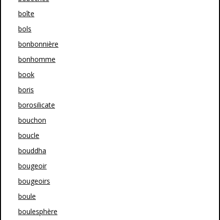
boîte
bols
bonbonnière
bonhomme
book
boris
borosilicate
bouchon
boucle
bouddha
bougeoir
bougeoirs
boule
boulesphère