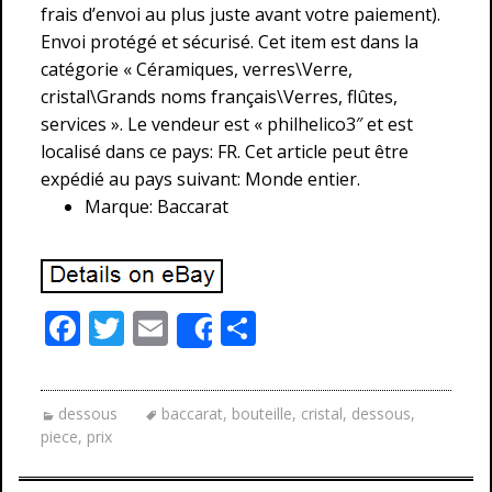
frais d’envoi au plus juste avant votre paiement).
Envoi protégé et sécurisé. Cet item est dans la
catégorie « Céramiques, verres\Verre,
cristal\Grands noms français\Verres, flûtes,
services ». Le vendeur est « philhelico3″ et est
localisé dans ce pays: FR. Cet article peut être
expédié au pays suivant: Monde entier.
Marque: Baccarat
F
T
E
P
Share
ac
w
m
ar
e
itt
ai
ta
dessous
baccarat
,
bouteille
,
cristal
,
dessous
,
b
er
l
g
piece
,
prix
o
er