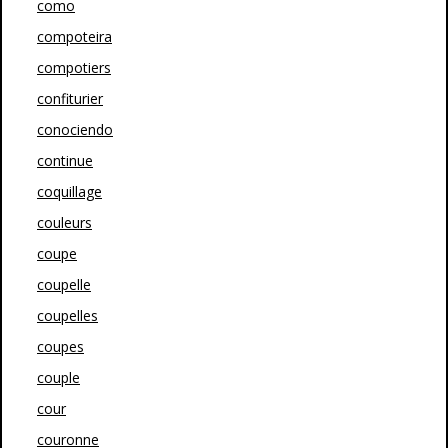
como
compoteira
compotiers
confiturier
conociendo
continue
coquillage
couleurs
coupe
coupelle
coupelles
coupes
couple
cour
couronne