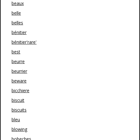
beaux
belle
belles
bénitier
bénitier'rare'
best
beurre
beurrier
beware
bicchiere
biscuit
biscuits
bleu
blowing
bobeches