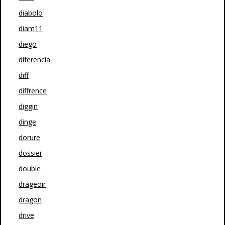
diabolo
diam11
diego
diferencia
diff
diffrence
diggin
dinge
dorure
dossier
double
drageoir
dragon
drive