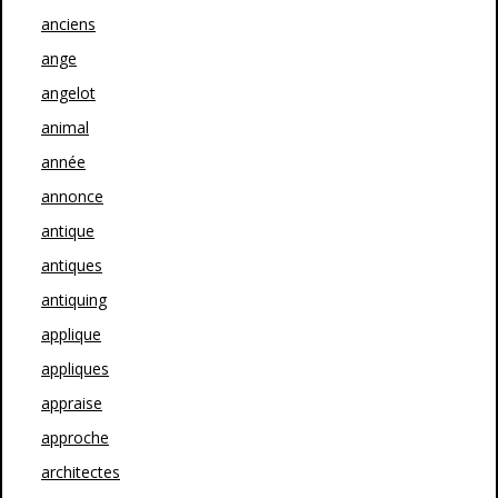
anciens
ange
angelot
animal
année
annonce
antique
antiques
antiquing
applique
appliques
appraise
approche
architectes