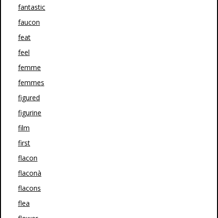
fantastic
faucon
feat
feel
femme
femmes
figured
figurine
film
first
flacon
flaconà
flacons
flea