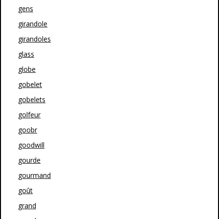
gens
girandole
girandoles
glass
globe
gobelet
gobelets
golfeur
goobr
goodwill
gourde
gourmand
goût
grand