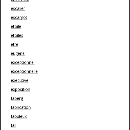
escalier
escargot
etoile
etoiles
etre
eugène
exceptionnel
exceptionnelle
executive
exposition
faberg
fabrication
fabuleux
fall