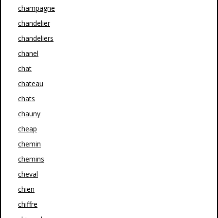
champagne
chandelier
chandeliers
chanel
chat
chateau
chats
chauny
cheap
chemin
chemins
cheval
chien
chiffre