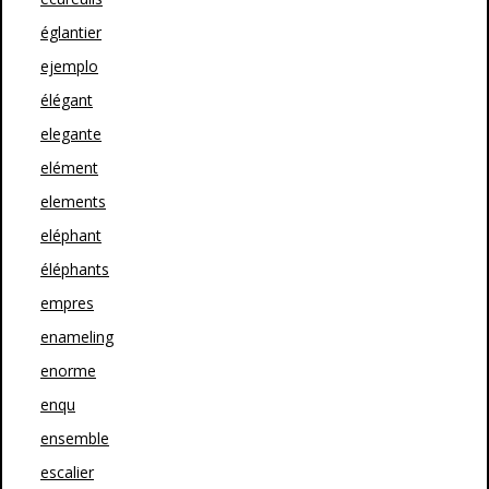
églantier
ejemplo
élégant
elegante
elément
elements
eléphant
éléphants
empres
enameling
enorme
enqu
ensemble
escalier