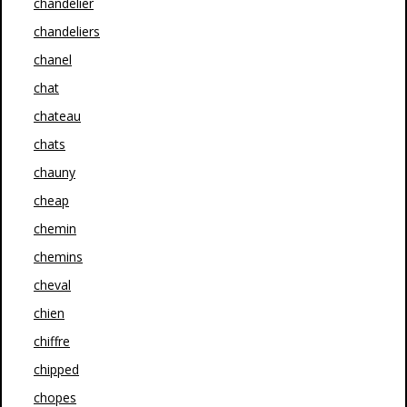
chandelier
chandeliers
chanel
chat
chateau
chats
chauny
cheap
chemin
chemins
cheval
chien
chiffre
chipped
chopes