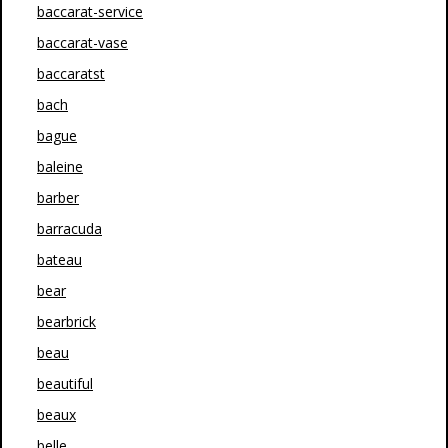
baccarat-service
baccarat-vase
baccaratst
bach
bague
baleine
barber
barracuda
bateau
bear
bearbrick
beau
beautiful
beaux
belle