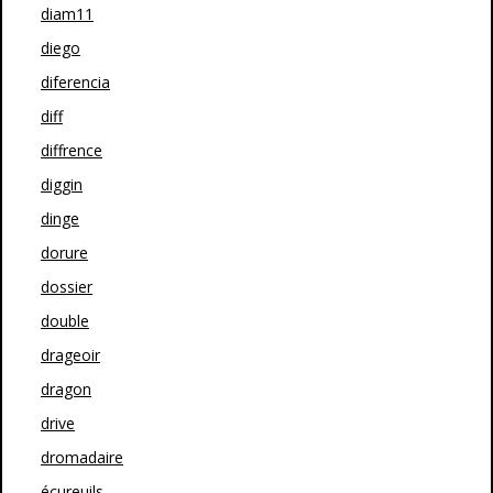
diam11
diego
diferencia
diff
diffrence
diggin
dinge
dorure
dossier
double
drageoir
dragon
drive
dromadaire
écureuils