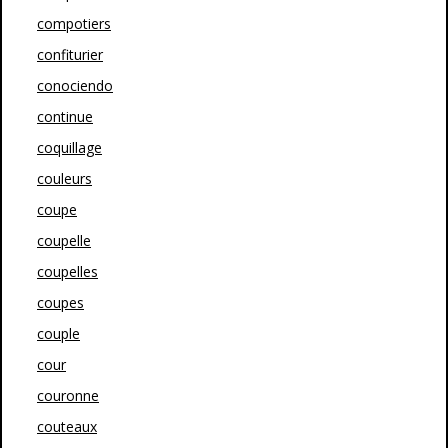
compotiers
confiturier
conociendo
continue
coquillage
couleurs
coupe
coupelle
coupelles
coupes
couple
cour
couronne
couteaux