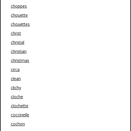
choppes
chouette
chouettes
christ
christal
christian
christmas
circa
clean
clichy
cloche
clochette
coccinelle
cochon