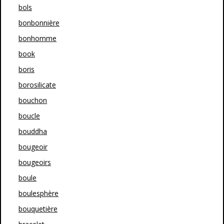
bols
bonbonnière
bonhomme
book
boris
borosilicate
bouchon
boucle
bouddha
bougeoir
bougeoirs
boule
boulesphère
bouquetière