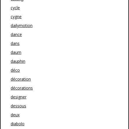
cycle
cygne
dailymotion
dance
dans
daum
dauphin
déco
décoration
décorations
designer
dessous
deux
diabolo