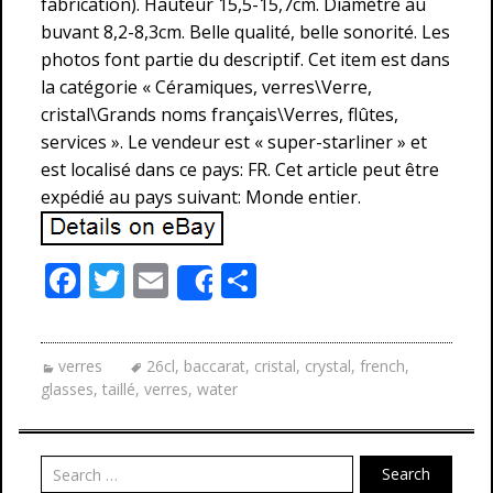
fabrication). Hauteur 15,5-15,7cm. Diamètre au
buvant 8,2-8,3cm. Belle qualité, belle sonorité. Les
photos font partie du descriptif. Cet item est dans
la catégorie « Céramiques, verres\Verre,
cristal\Grands noms français\Verres, flûtes,
services ». Le vendeur est « super-starliner » et
est localisé dans ce pays: FR. Cet article peut être
expédié au pays suivant: Monde entier.
F
T
E
P
Share
ac
w
m
ar
e
itt
ai
ta
verres
26cl
,
baccarat
,
cristal
,
crystal
,
french
,
b
er
l
g
glasses
,
taillé
,
verres
,
water
o
er
o
Search
k