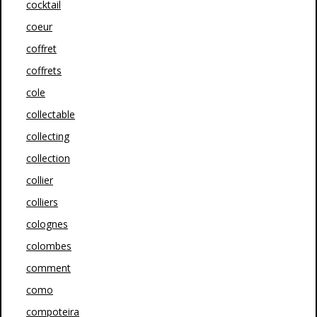
cocktail
coeur
coffret
coffrets
cole
collectable
collecting
collection
collier
colliers
colognes
colombes
comment
como
compoteira