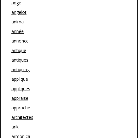
ange
angelot
animal
année
annonce
antique
antiques
antiquing
applique
appliques
appraise
approche
architectes
arik
armonica