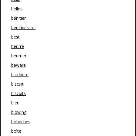
belles
bénitier
bénitier'rare'
best
beurre
beurrier
beware
bicchiere
biscuit
biscuits
bleu
blowing
bobeches
boîte