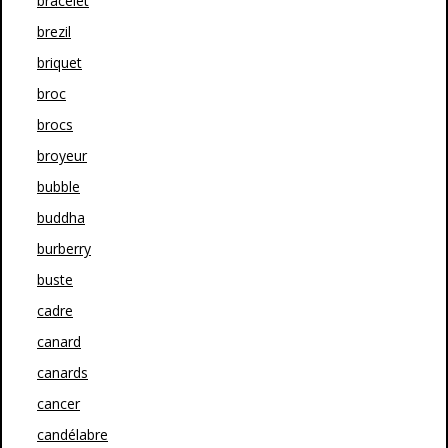
bracelet
brezil
briquet
broc
brocs
broyeur
bubble
buddha
burberry
buste
cadre
canard
canards
cancer
candélabre