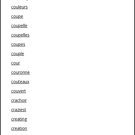
couleurs
coupe
coupelle
coupelles
coupes
couple
cour
couronne
couteaux
couvert
crachoir
craziest
creating
creation