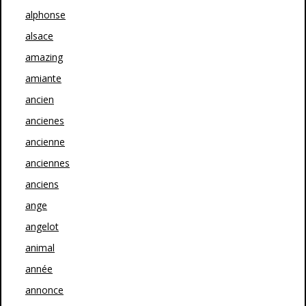
alphonse
alsace
amazing
amiante
ancien
ancienes
ancienne
anciennes
anciens
ange
angelot
animal
année
annonce