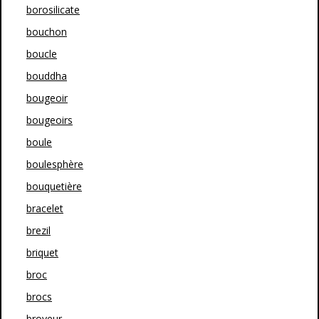
borosilicate
bouchon
boucle
bouddha
bougeoir
bougeoirs
boule
boulesphère
bouquetière
bracelet
brezil
briquet
broc
brocs
broyeur