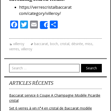
https://verrescristalbaccarat
com/category/villeroy/
F
T
E
P
Share
ac
w
m
ar
e
itt
ai
ta
villeroy
baccarat
,
boch
,
cristal
,
désirée
,
miss
,
b
er
l
g
verres
,
villeroy
o
er
o
Search
k
ARTICLES RÉCENTS
Baccarat service 6 Coupe A Champagne Modéle Picardie
cristal
Set 6 verres à vin n°4 en cristal de Baccarat modèle