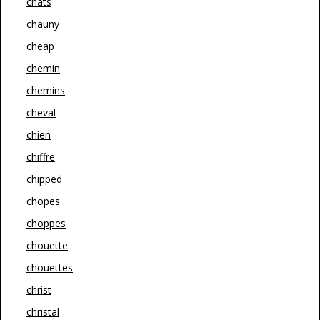
chats
chauny
cheap
chemin
chemins
cheval
chien
chiffre
chipped
chopes
choppes
chouette
chouettes
christ
christal