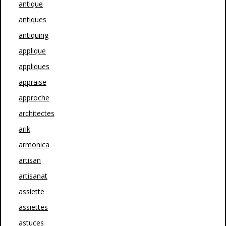
antique
antiques
antiquing
applique
appliques
appraise
approche
architectes
arik
armonica
artisan
artisanat
assiette
assiettes
astuces