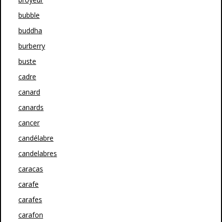
bubble
buddha
burberry
buste
cadre
canard
canards
cancer
candélabre
candelabres
caracas
carafe
carafes
carafon