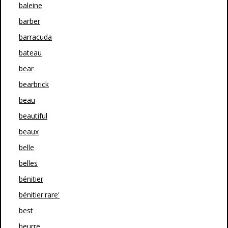
baleine
barber
barracuda
bateau
bear
bearbrick
beau
beautiful
beaux
belle
belles
bénitier
bénitier'rare'
best
beurre