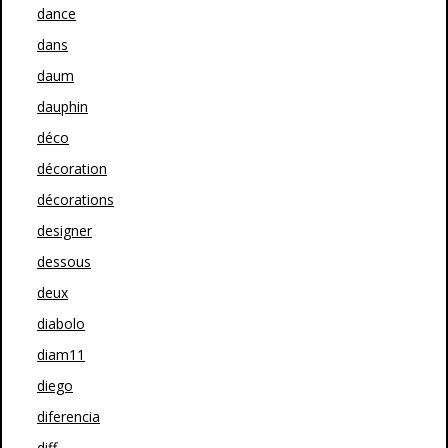
dance
dans
daum
dauphin
déco
décoration
décorations
designer
dessous
deux
diabolo
diam11
diego
diferencia
diff