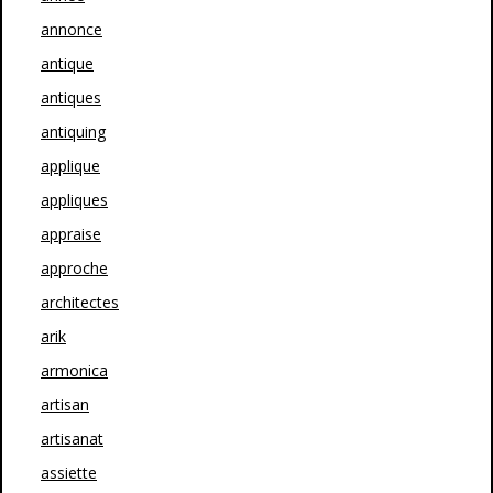
annonce
antique
antiques
antiquing
applique
appliques
appraise
approche
architectes
arik
armonica
artisan
artisanat
assiette