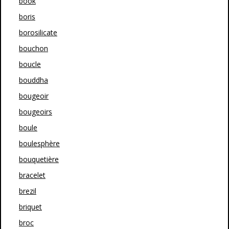
book
boris
borosilicate
bouchon
boucle
bouddha
bougeoir
bougeoirs
boule
boulesphère
bouquetière
bracelet
brezil
briquet
broc