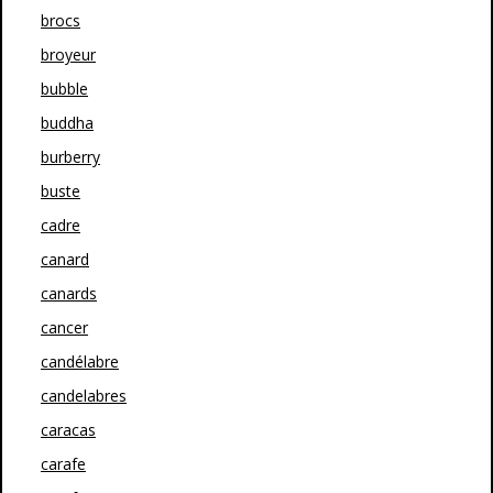
brocs
broyeur
bubble
buddha
burberry
buste
cadre
canard
canards
cancer
candélabre
candelabres
caracas
carafe