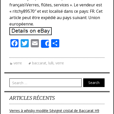
français\Verres, flûtes, services ». Le vendeur est
« ritchy89570″ et est localisé dans ce pays: FR. Cet
article peut être expédié au pays suivant: Union
européenne.
F
T
E
P
Share
ac
w
m
ar
e
itt
ai
ta
verre
baccarat
,
lulli
,
verre
b
er
l
g
o
er
o
Search
k
ARTICLES RÉCENTS
Verres à whisky modèle Sévigné cristal de Baccarat H9