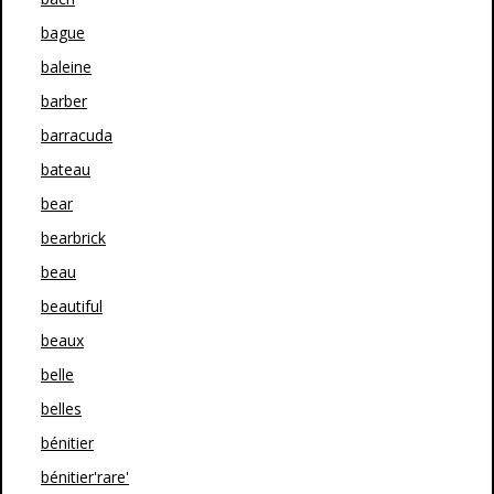
bague
baleine
barber
barracuda
bateau
bear
bearbrick
beau
beautiful
beaux
belle
belles
bénitier
bénitier'rare'