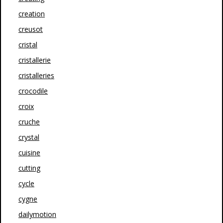
creation
creusot
cristal
cristallerie
cristalleries
crocodile
croix
cruche
crystal
cuisine
cutting
cycle
cygne
dailymotion