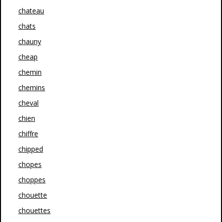
chateau
chats
chauny
cheap
chemin
chemins
cheval
chien
chiffre
chipped
chopes
choppes
chouette
chouettes