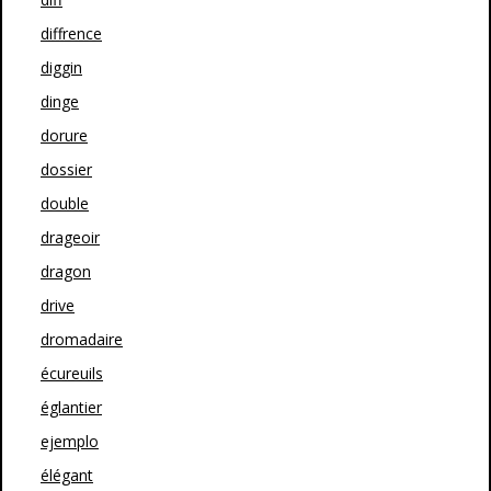
diffrence
diggin
dinge
dorure
dossier
double
drageoir
dragon
drive
dromadaire
écureuils
églantier
ejemplo
élégant