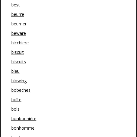
best
beurre
beurrier
beware
bicchiere
biscuit
biscuits
bleu
blowing
bobeches
boîte
bols
bonbonnière
bonhomme