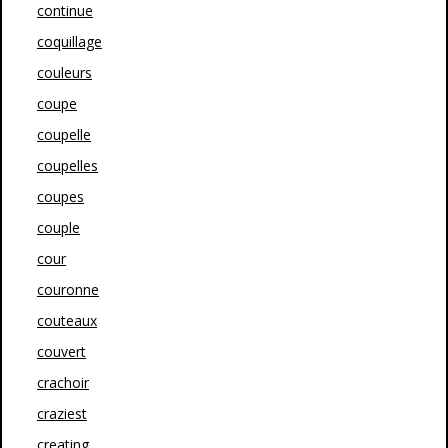
continue
coquillage
couleurs
coupe
coupelle
coupelles
coupes
couple
cour
couronne
couteaux
couvert
crachoir
craziest
creating