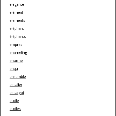
elegante
elément
elements
eléphant
éléphants
empres
enameling
enorme
enqu
ensemble
escalier
escargot
etoile
etoiles