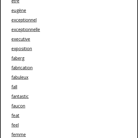
etre
eugène
exceptionnel
exceptionnelle
executive
exposition
faberg
fabrication
fabuleux
fall
fantastic
faucon
feat
feel
femme