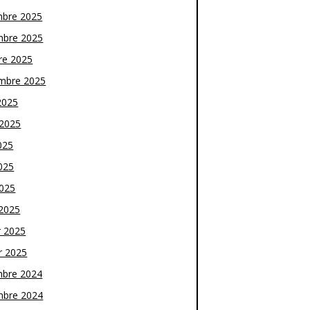
bre 2025
bre 2025
re 2025
mbre 2025
2025
t 2025
025
025
2025
2025
r 2025
r 2025
bre 2024
bre 2024