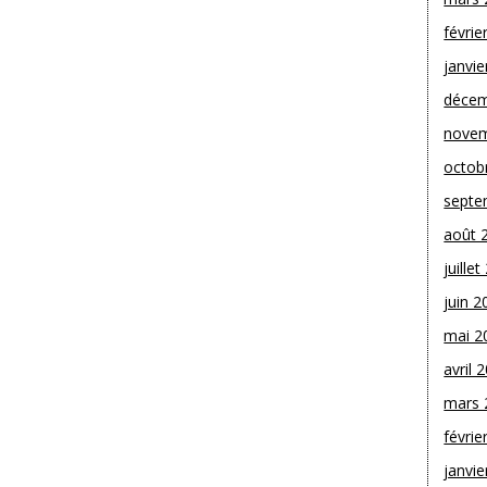
févrie
janvie
décem
novem
octob
septe
août 
juille
juin 2
mai 2
avril 
mars 
févrie
janvie