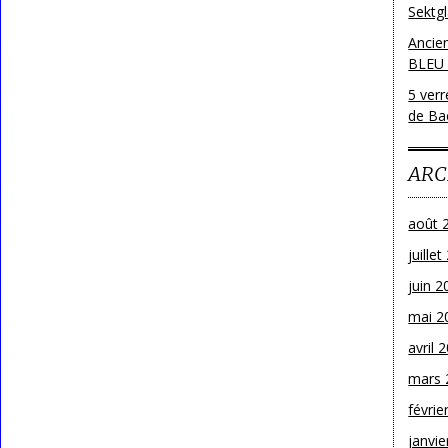
Sektg
Ancie
BLEU
5 ver
de Bac
ARC
août 
juille
juin 2
mai 2
avril 
mars 
févrie
janvie