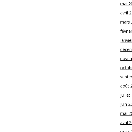
mai 2
avril 
mars 
févrie
janvie
décem
novem
octob
septe
août 
juille
juin 2
mai 2
avril 
mars 