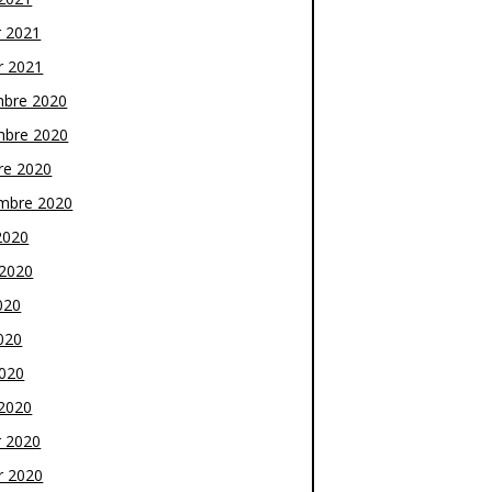
r 2021
r 2021
bre 2020
bre 2020
re 2020
mbre 2020
2020
t 2020
020
020
2020
2020
r 2020
r 2020