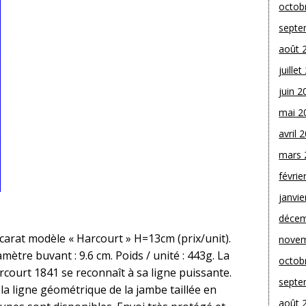
octob
septe
août 
juille
juin 2
mai 2
avril 
mars 
févrie
janvie
décem
arat modèle « Harcourt » H=13cm (prix/unit).
novem
mètre buvant : 9.6 cm. Poids / unité : 443g. La
octob
court 1841 se reconnaît à sa ligne puissante.
septe
 la ligne géométrique de la jambe taillée en
août 