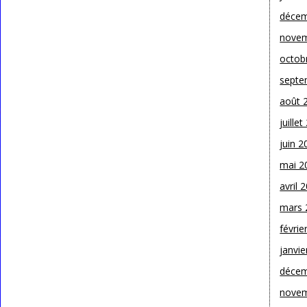
décem
novem
octob
septe
août 
juille
juin 2
mai 2
avril 
mars 
févrie
janvie
décem
novem