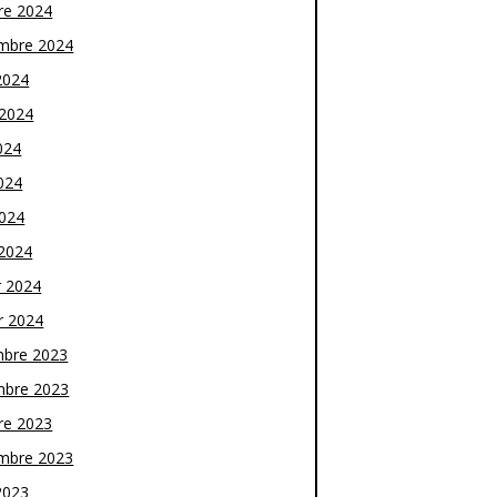
re 2024
mbre 2024
2024
t 2024
024
024
2024
2024
r 2024
r 2024
bre 2023
bre 2023
re 2023
mbre 2023
2023