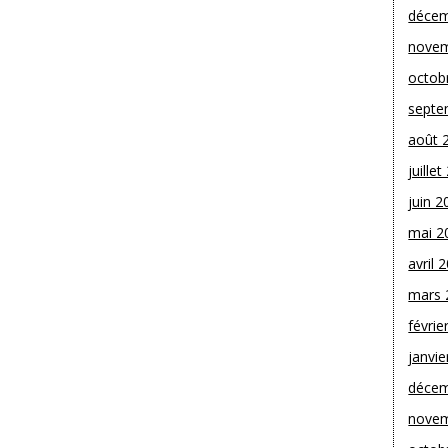
décem
novem
octob
septe
août 
juille
juin 2
mai 2
avril 
mars 
févrie
janvie
décem
novem