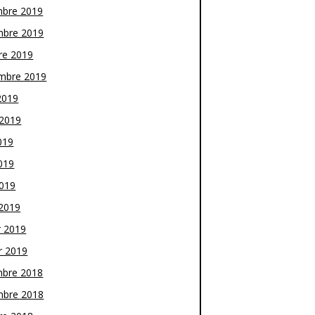
bre 2019
bre 2019
re 2019
mbre 2019
2019
t 2019
019
019
2019
2019
r 2019
r 2019
bre 2018
bre 2018