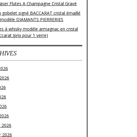
läser Flutes A Champagne Cristal Gravé
n gobelet signé BACCARAT cristal émaillé
 modèle DIAMANTS PIERRERIES
res à whisky modèle armagnac en cristal
carat (prix pour 1 verre)
HIVES
2026
t 2026
026
026
2026
2026
r 2026
r 2026