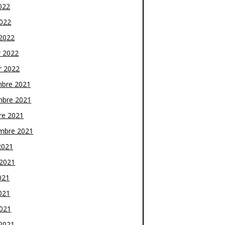
022
2022
2022
r 2022
r 2022
bre 2021
bre 2021
re 2021
mbre 2021
2021
t 2021
021
021
2021
2021