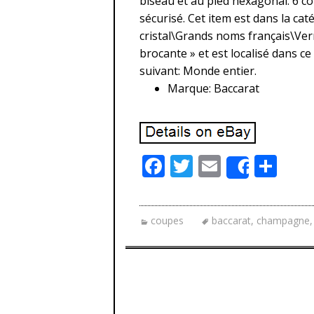
biseau et au pied hexagonal. 6 co
sécurisé. Cet item est dans la ca
cristal\Grands noms français\Verre
brocante » et est localisé dans ce
suivant: Monde entier.
Marque: Baccarat
F
T
E
P
Share
ac
w
m
ar
e
itt
ai
ta
coupes
baccarat
,
champagne
b
er
l
g
o
er
o
k