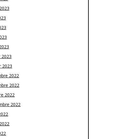
t 2023
023
023
2023
2023
r 2023
r 2023
bre 2022
bre 2022
re 2022
mbre 2022
2022
t 2022
022