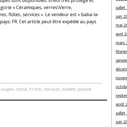
upes sont disponibles. Envoi très protégé et
tégorie « Céramiques, verres\Verre,
juille
s, flûtes, services ». Le vendeur est « baba-la-
juin 2
 pays: FR. Cet article peut être expédié au pays
mai 2
avril 
mars 
févrie
janvie
décem
novem
octob
,
coupes
,
cristal
,
h13cm
,
harcourt
,
modèle
,
prixunit
septe
août 
juille
juin 2