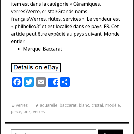
item est dans la catégorie « Céramiques,
verres\Verre, cristal\Grands noms
français\Verres, flûtes, services ». Le vendeur est
« philhelico3″ et est localisé dans ce pays: FR. Cet
article peut être expédié au pays suivant: Monde
entier.
Marque: Baccarat
F
T
E
P
Share
ac
w
m
ar
e
itt
ai
ta
verres
aquarelle
,
baccarat
,
blanc
,
cristal
,
modèle
,
b
er
l
g
piece
,
prix
,
verres
o
er
o