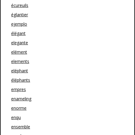
écureuils
églantier
ejemplo
élégant
elegante
elément
elements
eléphant
éléphants
empres
enameling
enorme
enqu
ensemble