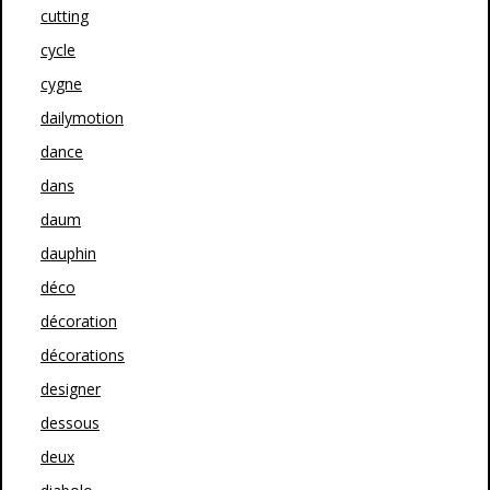
cutting
cycle
cygne
dailymotion
dance
dans
daum
dauphin
déco
décoration
décorations
designer
dessous
deux