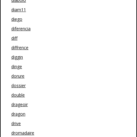
diabolo
diam11
diego
diferencia
diff
diffrence
diggin
dinge
dorure
dossier
double
drageoir
dragon
drive
dromadaire