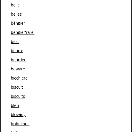
belle
belles
bénitier
bénitier'rare'
best
beurre
beurrier
beware
bicchiere
biscuit
biscuits
bleu
blowing
bobeches