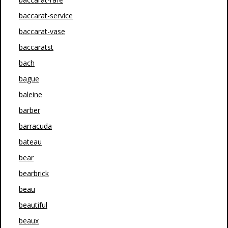
baccarat-service
baccarat-vase
baccaratst
bach
bague
baleine
barber
barracuda
bateau
bear
bearbrick
beau
beautiful
beaux