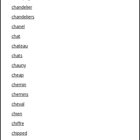
chandelier
chandeliers
chanel
chat
chateau
chats
chauny
cheap
chemin
chemins
cheval
chien
chiffre
chipped