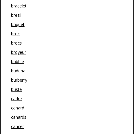
bracelet
brezil
briquet
broc
brocs
broyeur
bubble
buddha
burberry
buste
cadre
canard
canards
cancer