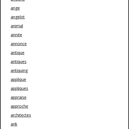
ange
angelot
animal
année
annonce
antique
antiques
antiquing
applique
appliques
appraise
approche
architectes
arik