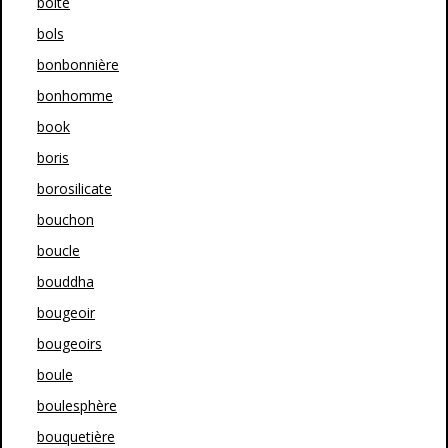
boîte
bols
bonbonnière
bonhomme
book
boris
borosilicate
bouchon
boucle
bouddha
bougeoir
bougeoirs
boule
boulesphère
bouquetière