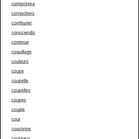
compoteira
compotiers
confiturier
conociendo
continue
coquillage
couleurs
coupe
coupelle
coupelles
coupes
couple
cour
couronne
couteaux