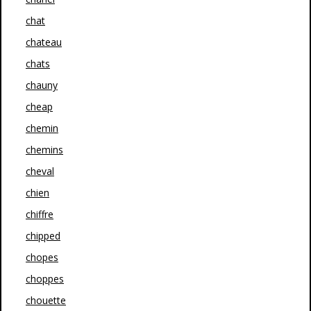
chat
chateau
chats
chauny
cheap
chemin
chemins
cheval
chien
chiffre
chipped
chopes
choppes
chouette