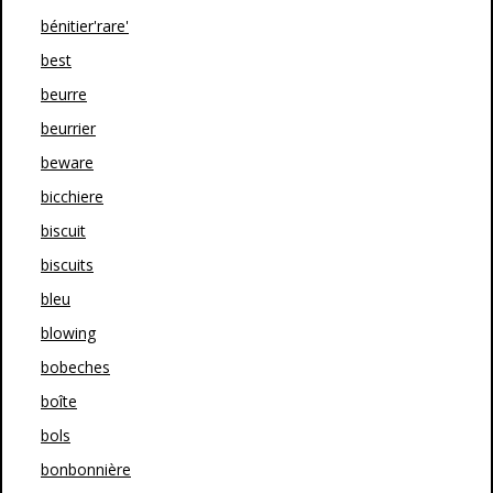
bénitier'rare'
best
beurre
beurrier
beware
bicchiere
biscuit
biscuits
bleu
blowing
bobeches
boîte
bols
bonbonnière