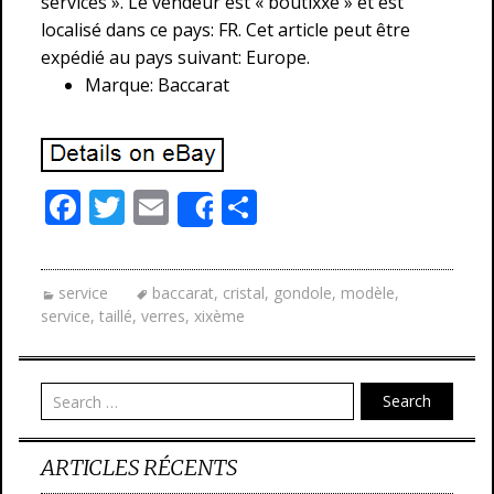
services ». Le vendeur est « boutixxe » et est
localisé dans ce pays: FR. Cet article peut être
expédié au pays suivant: Europe.
Marque: Baccarat
F
T
E
P
Share
ac
w
m
ar
e
itt
ai
ta
service
baccarat
,
cristal
,
gondole
,
modèle
,
b
er
l
g
service
,
taillé
,
verres
,
xixème
o
er
o
Search
k
ARTICLES RÉCENTS