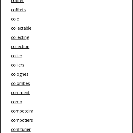
coffret
coffrets
cole
collectable
collecting
collection
collier
colliers
colognes
colombes
comment
como
compoteira
compotiers
confiturier