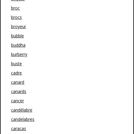
broc
brocs
broyeur
bubble
buddha
burberry
buste
cadre
canard
canards
cancer
candélabre
candelabres
caracas