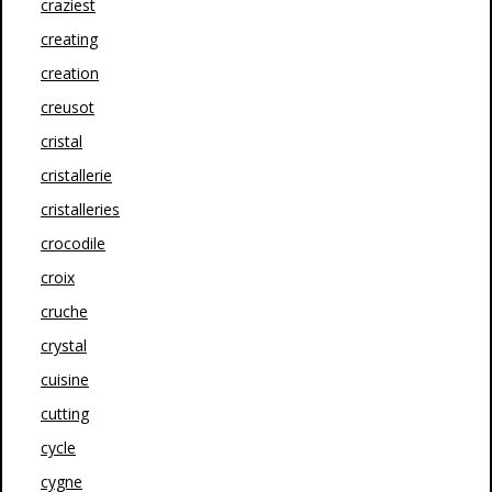
craziest
creating
creation
creusot
cristal
cristallerie
cristalleries
crocodile
croix
cruche
crystal
cuisine
cutting
cycle
cygne