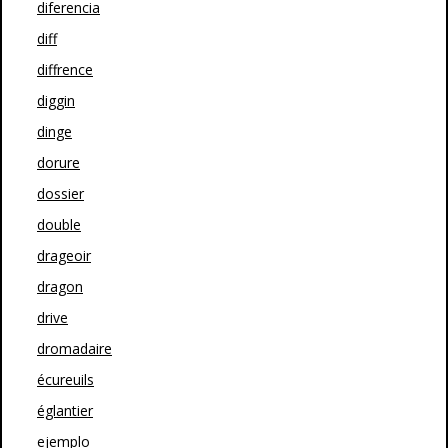
diferencia
diff
diffrence
diggin
dinge
dorure
dossier
double
drageoir
dragon
drive
dromadaire
écureuils
églantier
ejemplo