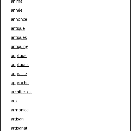
animal
année
annonce
antique
antiques
antiquing
applique
appliques
appraise
approche
architectes
arik
armonica
artisan
artisanat