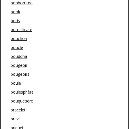
bonhomme
book
boris
borosilicate
bouchon
boucle
bouddha
bougeoir
bougeoirs
boule
boulesphère
bouquetière
bracelet
brezil
briquet