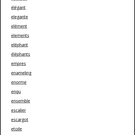
élégant
elegante
elément
elements
eléphant
éléphants
empres
enameling
enorme
enqu
ensemble
escalier
escargot
etoile