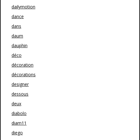
dailymotion
dance
dans
daum
dauphin
déco
décoration
décorations
designer
dessous
deux
diabolo
diam11
diego