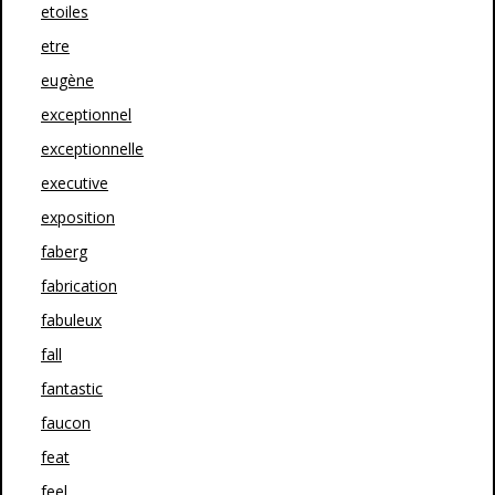
etoiles
etre
eugène
exceptionnel
exceptionnelle
executive
exposition
faberg
fabrication
fabuleux
fall
fantastic
faucon
feat
feel