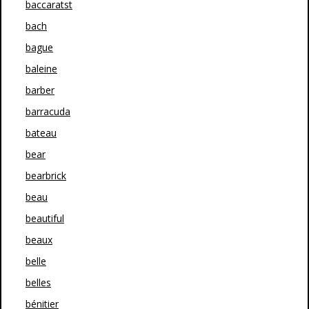
baccaratst
bach
bague
baleine
barber
barracuda
bateau
bear
bearbrick
beau
beautiful
beaux
belle
belles
bénitier