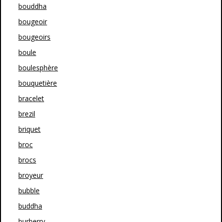
bouddha
bougeoir
bougeoirs
boule
boulesphère
bouquetière
bracelet
brezil
briquet
broc
brocs
broyeur
bubble
buddha
burberry