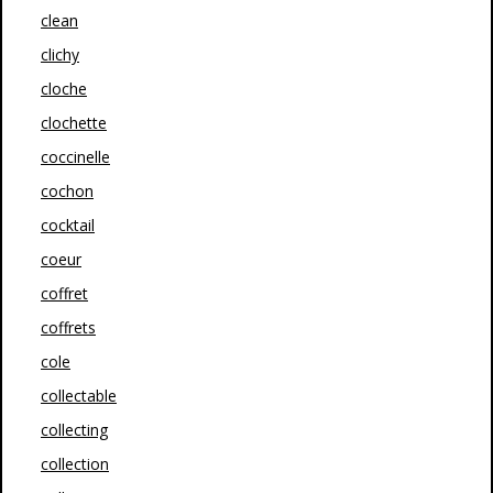
clean
clichy
cloche
clochette
coccinelle
cochon
cocktail
coeur
coffret
coffrets
cole
collectable
collecting
collection