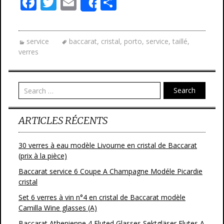
F
T
E
P
Share
ac
w
m
ar
e
itt
ai
ta
service
baccarat
,
cristal
,
porto
,
service
,
taillé
,
b
er
l
g
verres
o
er
o
Search
k
ARTICLES RÉCENTS
30 verres à eau modèle Livourne en cristal de Baccarat
(prix à la pièce)
Baccarat service 6 Coupe A Champagne Modéle Picardie
cristal
Set 6 verres à vin n°4 en cristal de Baccarat modèle
Camilla Wine glasses (A)
Baccarat Athenienne 4 Fluted Glasses Sektgläser Flutes A