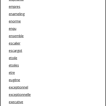
empres
enameling
enorme
enqu
ensemble
escalier
escargot
etoile
etoiles
etre
eugène
exceptionnel
exceptionnelle
executive