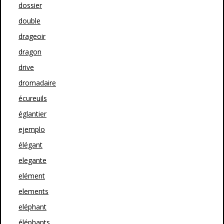
dossier
double
drageoir
dragon
drive
dromadaire
écureuils
églantier
ejemplo
élégant
elegante
elément
elements
eléphant
éléphants