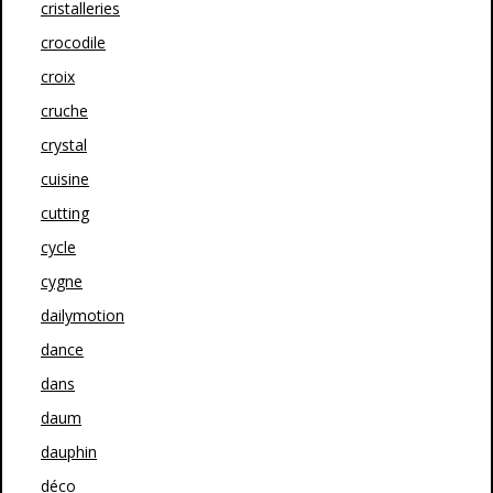
cristalleries
crocodile
croix
cruche
crystal
cuisine
cutting
cycle
cygne
dailymotion
dance
dans
daum
dauphin
déco