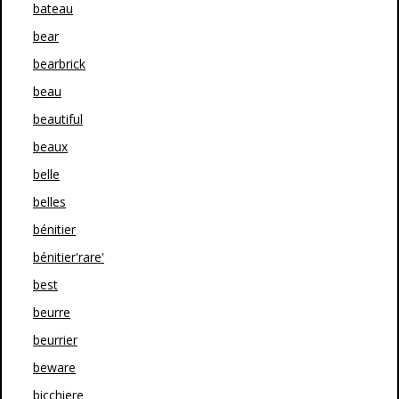
bateau
bear
bearbrick
beau
beautiful
beaux
belle
belles
bénitier
bénitier'rare'
best
beurre
beurrier
beware
bicchiere