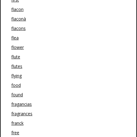
flacon
flaconà
flacons
flea
flower
flute
flutes
flying
food
found
fragancias
fragrances
franck
free