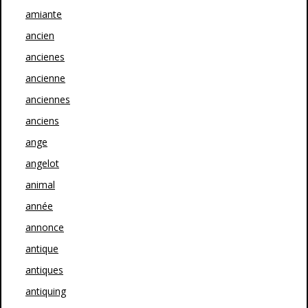
amiante
ancien
ancienes
ancienne
anciennes
anciens
ange
angelot
animal
année
annonce
antique
antiques
antiquing