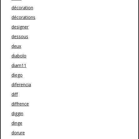
décoration
décorations
designer
dessous
deux
diabolo
diam11
diego
diferencia
diff
diffrence
diggin
dinge
dorure