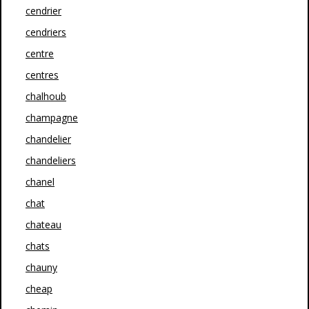
cendrier
cendriers
centre
centres
chalhoub
champagne
chandelier
chandeliers
chanel
chat
chateau
chats
chauny
cheap