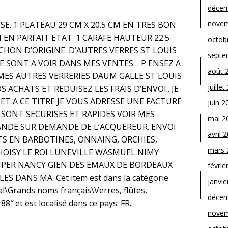
décem
novem
E. 1 PLATEAU 29 CM X 20.5 CM EN TRES BON
 EN PARFAIT ETAT. 1 CARAFE HAUTEUR 22.5
octob
CHON D’ORIGINE. D’AUTRES VERRES ST LOUIS
septe
 SONT A VOIR DANS MES VENTES… P ENSEZ A
août 
 MES AUTRES VERRERIES DAUM GALLE ST LOUIS
juille
ACHATS ET REDUISEZ LES FRAIS D’ENVOI.. JE
ET A CE TITRE JE VOUS ADRESSE UNE FACTURE
juin 2
 SONT SECURISES ET RAPIDES VOIR MES
mai 2
NDE SUR DEMANDE DE L’ACQUEREUR. ENVOI
avril 
TS EN BARBOTINES, ONNAING, ORCHIES,
mars 
CHOISY LE ROI LUNEVILLE WASMUEL NIMY
MPER NANCY GIEN DES EMAUX DE BORDEAUX
févrie
S DANS MA. Cet item est dans la catégorie
janvie
al\Grands noms français\Verres, flûtes,
décem
8″ et est localisé dans ce pays: FR.
novem