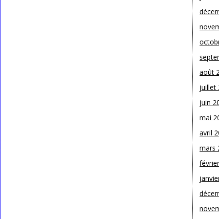
décem
novem
octob
septe
août 
juille
juin 2
mai 2
avril 
mars 
févrie
janvie
décem
novem