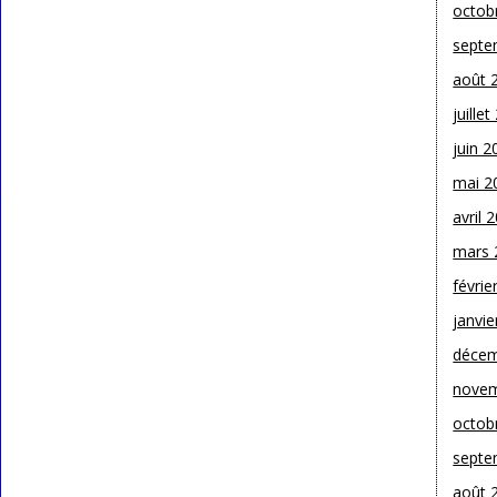
octob
septe
août 
juille
juin 2
mai 2
avril 
mars 
févrie
janvie
décem
novem
octob
septe
août 