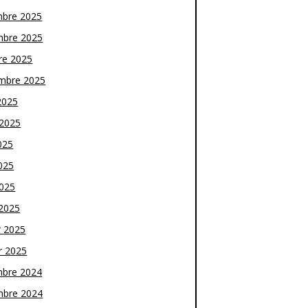
bre 2025
bre 2025
re 2025
mbre 2025
2025
t 2025
025
025
2025
2025
r 2025
r 2025
bre 2024
bre 2024