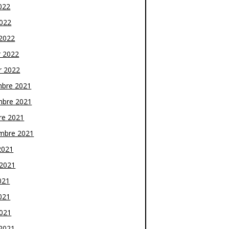
022
2022
2022
r 2022
r 2022
bre 2021
bre 2021
re 2021
mbre 2021
2021
t 2021
021
021
2021
2021