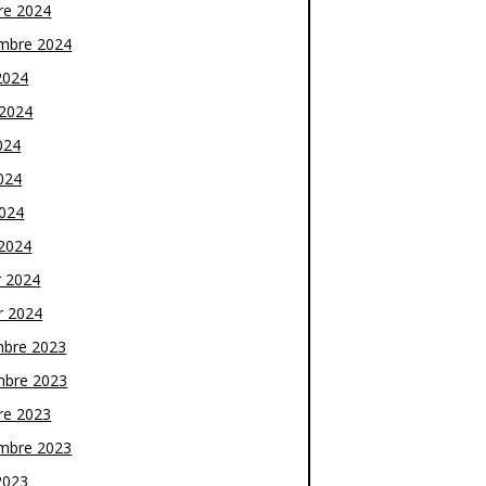
re 2024
mbre 2024
2024
t 2024
024
024
2024
2024
r 2024
r 2024
bre 2023
bre 2023
re 2023
mbre 2023
2023