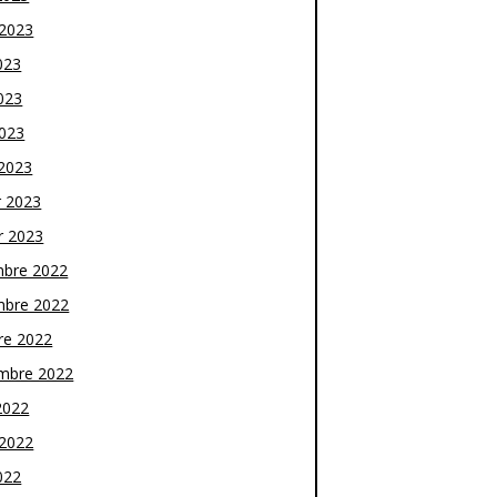
t 2023
023
023
2023
2023
r 2023
r 2023
bre 2022
bre 2022
re 2022
mbre 2022
2022
t 2022
022