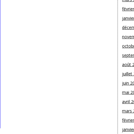
févrie
janvie
décem
novem
octob
septe
août 
juille
juin 2
mai 2
avril 
mars 
févrie
janvie