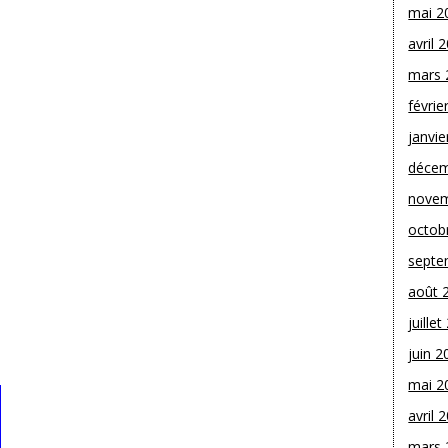
mai 2
avril 
mars 
févrie
janvie
décem
novem
octob
septe
août 
juille
juin 2
mai 2
avril 
mars 