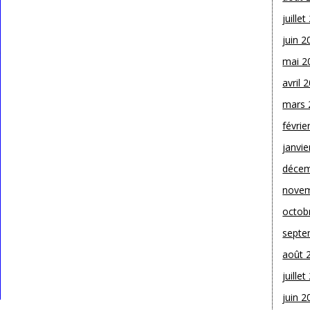
juille
juin 2
mai 2
avril 
mars 
févrie
janvie
décem
novem
octob
septe
août 
juille
juin 2