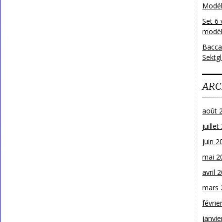
Modéle
Set 6 
modèl
Bacca
Sektg
ARC
août 
juille
juin 2
mai 2
avril 
mars 
févrie
janvie