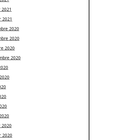
r 2021
r 2021
bre 2020
bre 2020
re 2020
mbre 2020
2020
t 2020
020
020
2020
2020
r 2020
r 2020