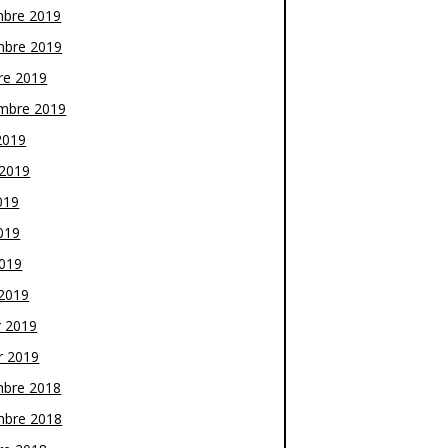
bre 2019
bre 2019
re 2019
mbre 2019
2019
t 2019
019
019
2019
2019
r 2019
r 2019
bre 2018
bre 2018