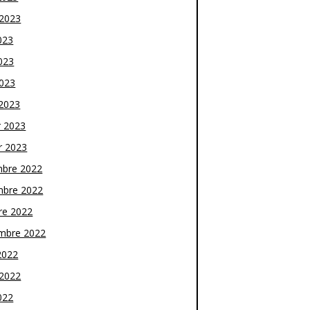
t 2023
023
023
2023
2023
r 2023
r 2023
bre 2022
bre 2022
re 2022
mbre 2022
2022
t 2022
022