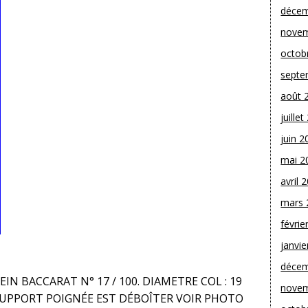
décem
novem
octob
septe
août 
juille
juin 2
mai 2
avril 
mars 
févrie
janvie
décem
N BACCARAT N° 17 / 100. DIAMETRE COL : 19
novem
E SUPPORT POIGNÉE EST DÉBOÎTER VOIR PHOTO