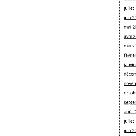
juille
juin 2
mai 2
avril 
mars 
févrie
janvie
décem
novem
octob
septe
août 
juille
juin 2