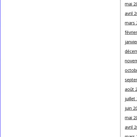
mai 2
avril 
mars 
févrie
janvie
décem
novem
octob
septe
août 
juille
juin 2
mai 2
avril 
mars 