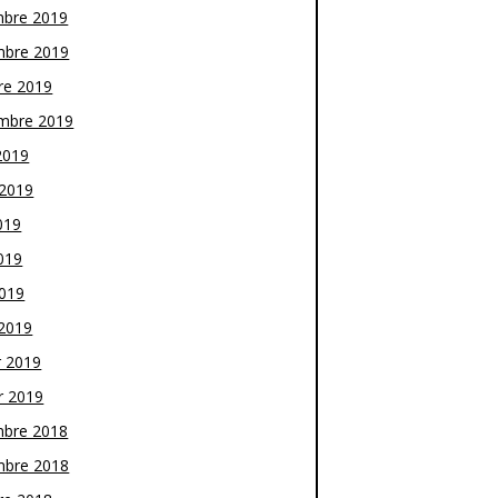
bre 2019
bre 2019
re 2019
mbre 2019
2019
t 2019
019
019
2019
2019
r 2019
r 2019
bre 2018
bre 2018