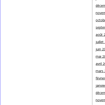
décem
novem
octob
septe
août 
juille
juin 2
mai 2
avril 
mars 
févrie
janvie
décem
novem