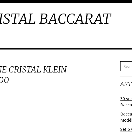
ISTAL BACCARAT
E CRISTAL KLEIN
100
ART
30 ver
Baccar
Bacca
Modéle
Set 6 