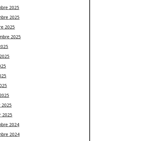
bre 2025
bre 2025
re 2025
mbre 2025
2025
t 2025
025
025
2025
2025
r 2025
r 2025
bre 2024
bre 2024