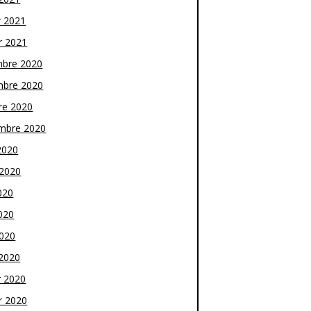
r 2021
r 2021
bre 2020
bre 2020
re 2020
mbre 2020
2020
t 2020
020
020
2020
2020
r 2020
r 2020