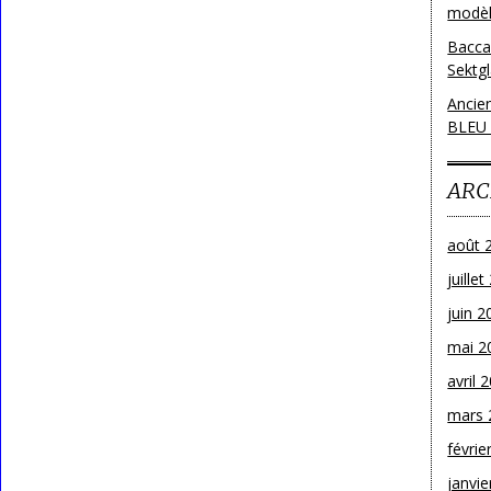
modèl
Bacca
Sektg
Ancie
BLEU
ARC
août 
juille
juin 2
mai 2
avril 
mars 
févrie
janvie