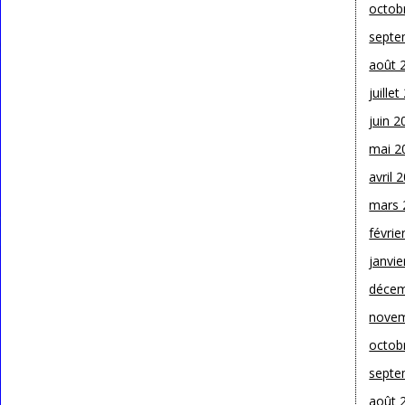
octob
septe
août 
juille
juin 2
mai 2
avril 
mars 
févrie
janvie
décem
novem
octob
septe
août 