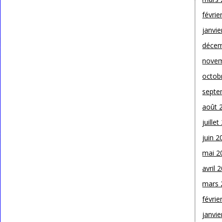
févrie
janvie
décem
novem
octob
septe
août 
juille
juin 2
mai 2
avril 
mars 
févrie
janvie