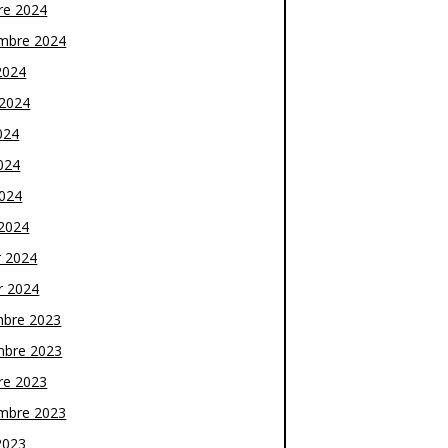
re 2024
mbre 2024
2024
t 2024
024
024
2024
2024
r 2024
r 2024
bre 2023
bre 2023
re 2023
mbre 2023
2023