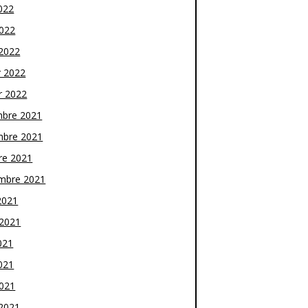
022
2022
2022
r 2022
r 2022
bre 2021
bre 2021
re 2021
mbre 2021
2021
t 2021
021
021
2021
2021