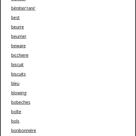
bénitier'rare'
best
beurre
beurrier
beware
bicchiere
biscuit
biscuits
bleu
blowing
bobeches
boîte
bols
bonbonnière