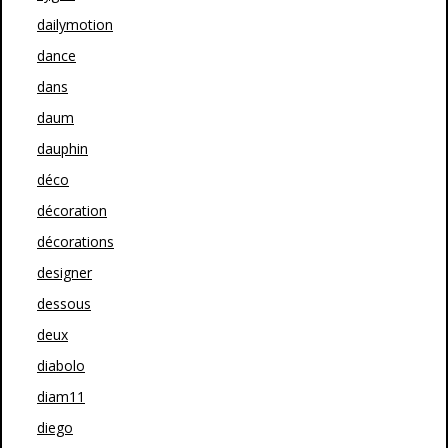
dailymotion
dance
dans
daum
dauphin
déco
décoration
décorations
designer
dessous
deux
diabolo
diam11
diego