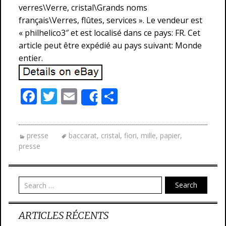
verres\Verre, cristal\Grands noms
français\Verres, flûtes, services ». Le vendeur est
« philhelico3″ et est localisé dans ce pays: FR. Cet
article peut être expédié au pays suivant: Monde
entier.
F
T
E
P
Share
ac
w
m
ar
e
itt
ai
ta
presse
baccarat
,
cristal
,
fiori
,
mille
,
papier
,
b
er
l
g
presse
o
er
o
Search
k
ARTICLES RÉCENTS