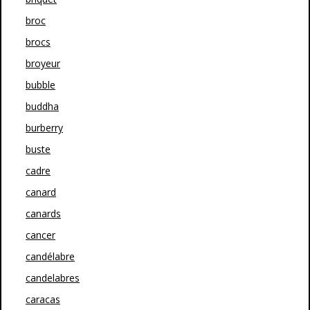
broc
brocs
broyeur
bubble
buddha
burberry
buste
cadre
canard
canards
cancer
candélabre
candelabres
caracas