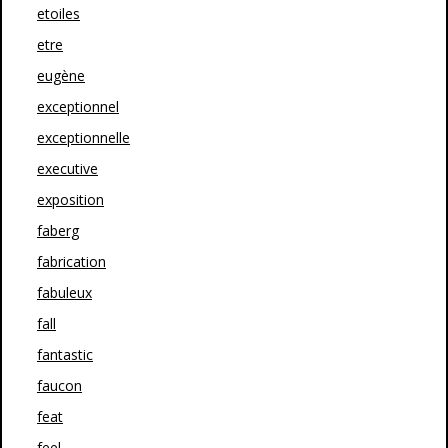
etoiles
etre
eugène
exceptionnel
exceptionnelle
executive
exposition
faberg
fabrication
fabuleux
fall
fantastic
faucon
feat
feel