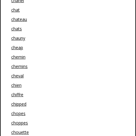
chanel
chat
chateau
chats
chauny
cheap
chemin
chemins
cheval
chien
chiffre
chipped
chopes
choppes
chouette