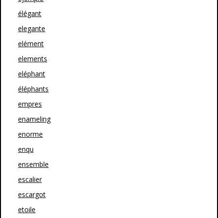
élégant
elegante
elément
elements
eléphant
éléphants
empres
enameling
enorme
enqu
ensemble
escalier
escargot
etoile