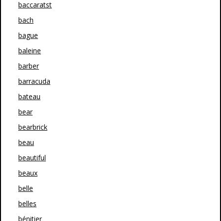
baccaratst
bach
bague
baleine
barber
barracuda
bateau
bear
bearbrick
beau
beautiful
beaux
belle
belles
bénitier