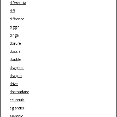
diferencia
diff
diffrence
diggin
dinge
dorure
dossier
double
drageoir
dragon
drive
dromadaire
écureuils
églantier
ejemplo