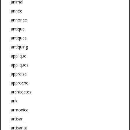
animal
année
annonce
antique
antiques
antiquing
applique
appliques
appraise
approche
architectes
arik
armonica
artisan
artisanat