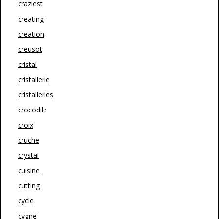
craziest
creating
creation
creusot
cristal
cristallerie
cristalleries
crocodile
croix
cruche
crystal
cuisine
cutting
cycle
cygne