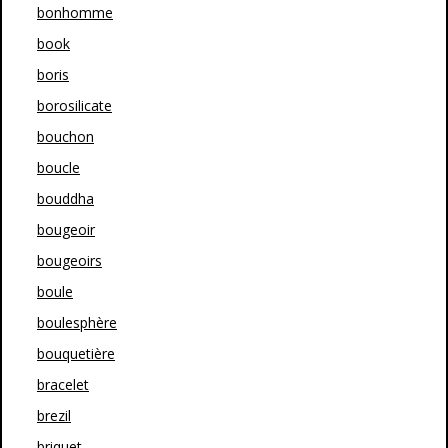
bonhomme
book
boris
borosilicate
bouchon
boucle
bouddha
bougeoir
bougeoirs
boule
boulesphère
bouquetière
bracelet
brezil
briquet