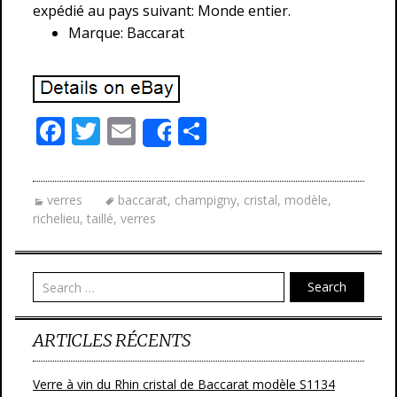
expédié au pays suivant: Monde entier.
Marque: Baccarat
F
T
E
P
Share
ac
w
m
ar
e
itt
ai
ta
verres
baccarat
,
champigny
,
cristal
,
modèle
,
b
er
l
g
richelieu
,
taillé
,
verres
o
er
o
Search
k
ARTICLES RÉCENTS
Verre à vin du Rhin cristal de Baccarat modèle S1134