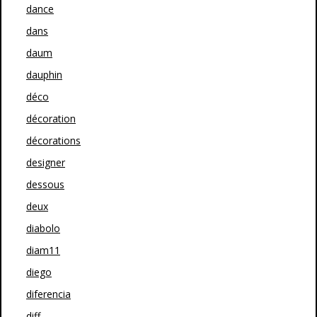
dance
dans
daum
dauphin
déco
décoration
décorations
designer
dessous
deux
diabolo
diam11
diego
diferencia
diff