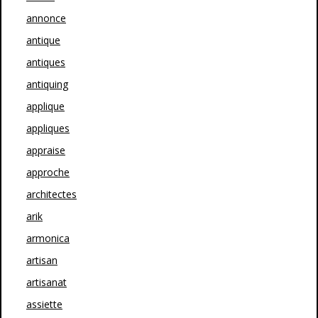
annonce
antique
antiques
antiquing
applique
appliques
appraise
approche
architectes
arik
armonica
artisan
artisanat
assiette