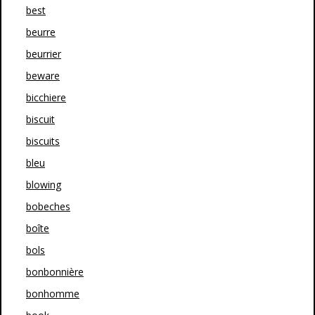
best
beurre
beurrier
beware
bicchiere
biscuit
biscuits
bleu
blowing
bobeches
boîte
bols
bonbonnière
bonhomme