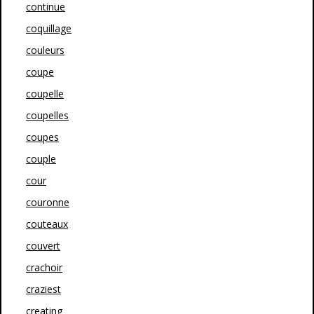
continue
coquillage
couleurs
coupe
coupelle
coupelles
coupes
couple
cour
couronne
couteaux
couvert
crachoir
craziest
creating