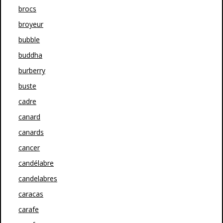
brocs
broyeur
bubble
buddha
burberry
buste
cadre
canard
canards
cancer
candélabre
candelabres
caracas
carafe