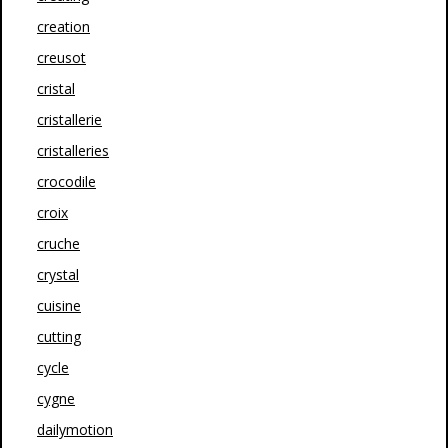
creation
creusot
cristal
cristallerie
cristalleries
crocodile
croix
cruche
crystal
cuisine
cutting
cycle
cygne
dailymotion