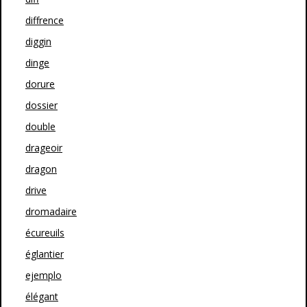
diffrence
diggin
dinge
dorure
dossier
double
drageoir
dragon
drive
dromadaire
écureuils
églantier
ejemplo
élégant