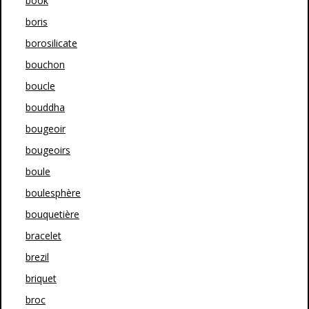
book
boris
borosilicate
bouchon
boucle
bouddha
bougeoir
bougeoirs
boule
boulesphère
bouquetière
bracelet
brezil
briquet
broc