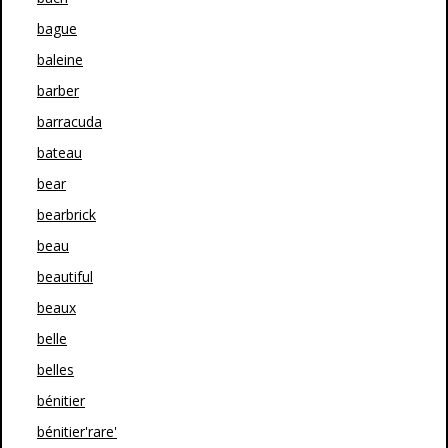
bague
baleine
barber
barracuda
bateau
bear
bearbrick
beau
beautiful
beaux
belle
belles
bénitier
bénitier'rare'