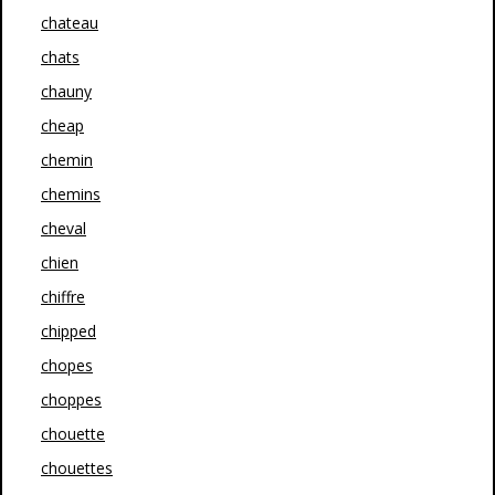
chateau
chats
chauny
cheap
chemin
chemins
cheval
chien
chiffre
chipped
chopes
choppes
chouette
chouettes