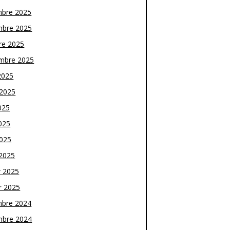
bre 2025
bre 2025
re 2025
mbre 2025
2025
t 2025
025
025
2025
2025
r 2025
r 2025
bre 2024
bre 2024