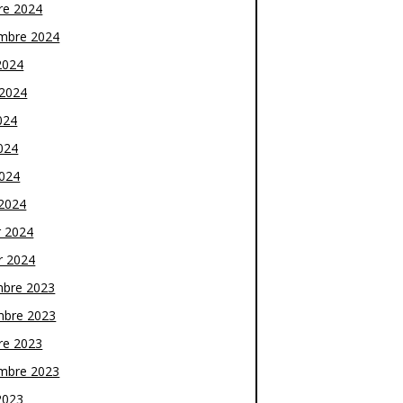
re 2024
mbre 2024
2024
t 2024
024
024
2024
2024
r 2024
r 2024
bre 2023
bre 2023
re 2023
mbre 2023
2023