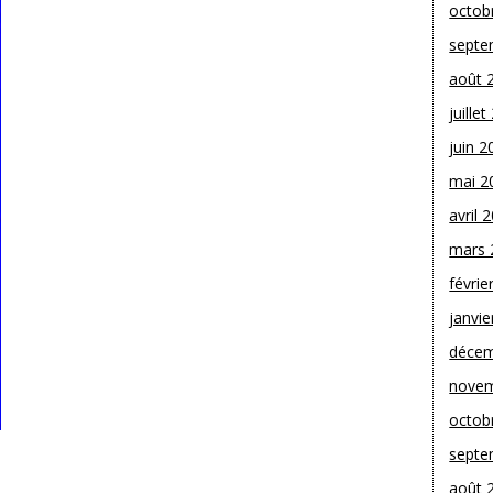
octob
septe
août 
juille
juin 2
mai 2
avril 
mars 
févrie
janvie
décem
novem
octob
septe
août 