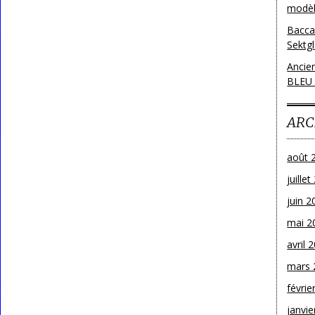
modèl
Bacca
Sektg
Ancie
BLEU
ARC
août 
juille
juin 2
mai 2
avril 
mars 
févrie
janvie