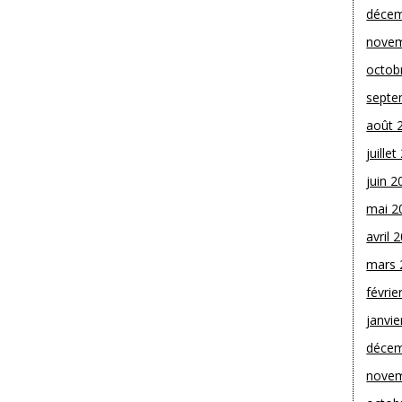
décem
novem
octob
septe
août 
juille
juin 2
mai 2
avril 
mars 
févrie
janvie
décem
novem