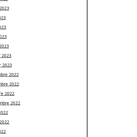
t 2023
023
023
2023
2023
r 2023
r 2023
bre 2022
bre 2022
re 2022
mbre 2022
2022
t 2022
022