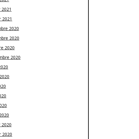
r 2021
r 2021
bre 2020
bre 2020
re 2020
mbre 2020
2020
t 2020
020
020
2020
2020
r 2020
r 2020