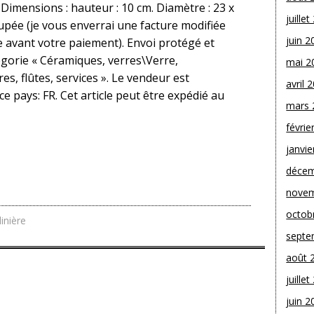
 Dimensions : hauteur : 10 cm. Diamètre : 23 x
juille
oupée (je vous enverrai une facture modifiée
juin 2
te avant votre paiement). Envoi protégé et
tégorie « Céramiques, verres\Verre,
mai 2
s, flûtes, services ». Le vendeur est
avril 
 ce pays: FR. Cet article peut être expédié au
mars 
févrie
janvie
décem
novem
octob
dinière
septe
août 
juille
juin 2