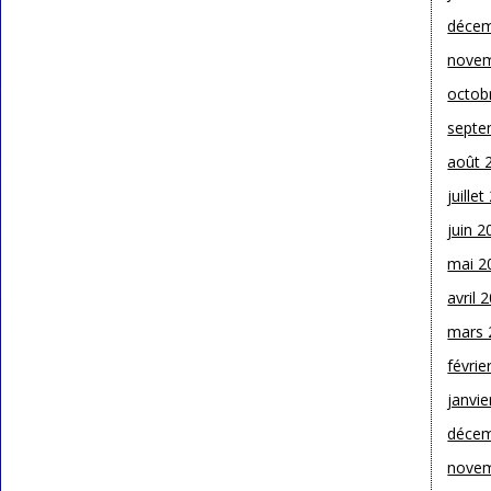
décem
novem
octob
septe
août 
juille
juin 2
mai 2
avril 
mars 
févrie
janvie
décem
novem