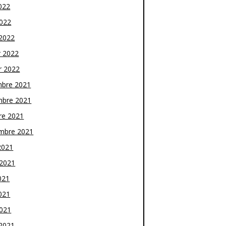
022
2022
2022
r 2022
r 2022
bre 2021
bre 2021
re 2021
mbre 2021
2021
t 2021
021
021
2021
2021