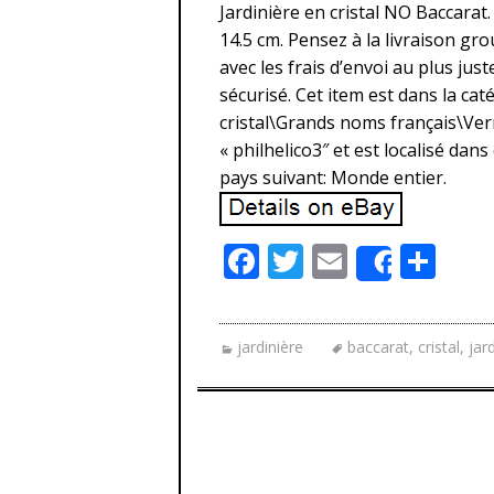
Jardinière en cristal NO Baccarat.
14.5 cm. Pensez à la livraison gr
avec les frais d’envoi au plus jus
sécurisé. Cet item est dans la ca
cristal\Grands noms français\Verre
« philhelico3″ et est localisé dans
pays suivant: Monde entier.
F
T
E
P
Share
ac
w
m
ar
e
itt
ai
ta
jardinière
baccarat
,
cristal
,
jar
b
er
l
g
o
er
o
k