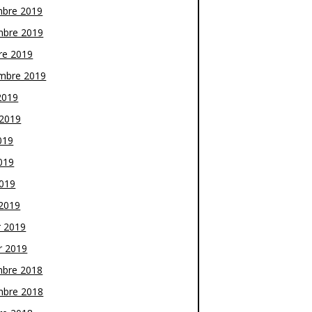
bre 2019
bre 2019
re 2019
mbre 2019
2019
t 2019
019
019
2019
2019
r 2019
r 2019
bre 2018
bre 2018