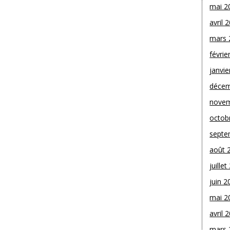
mai 2
avril 
mars 
févrie
janvie
décem
novem
octob
septe
août 
juille
juin 2
mai 2
avril 
mars 