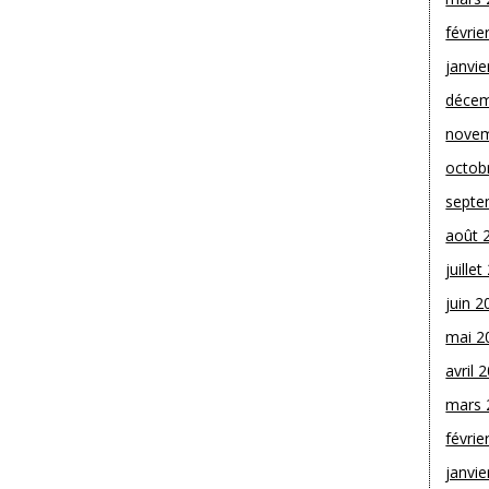
févrie
janvie
décem
novem
octob
septe
août 
juille
juin 2
mai 2
avril 
mars 
févrie
janvie