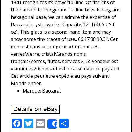
1841 recognizes its powerful line. Of flat ribs of
the parison to the geometric line bevelled leg and
hexagonal base, we can admire the expertise of
Baccarat crystal works. Capacity: 12 cl (4.05 US fl
oz). This glass is a second-hand item and may
show some tiny traces of use.. 06.17.88.90.31. Cet
item est dans la catégorie « Céramiques,
verres\Verre, cristal\Grands noms
français\Verres, flûtes, services ». Le vendeur est
« antiques20eme » et est localisé dans ce pays: FR.
Cet article peut être expédié au pays suivant:
Monde entier.
Marque: Baccarat
F
T
E
P
Share