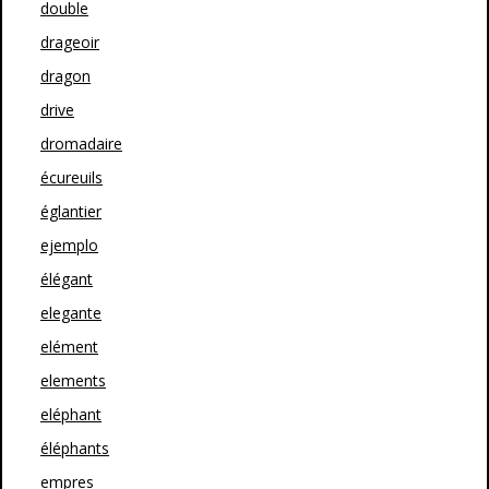
double
drageoir
dragon
drive
dromadaire
écureuils
églantier
ejemplo
élégant
elegante
elément
elements
eléphant
éléphants
empres