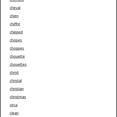
cheval
chien
chiffre
chipped
chopes
choppes
chouette
chouettes
christ
christal
christian
christmas
circa
clean