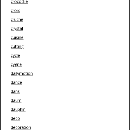
crocodile
croix
cruche
crystal
cuisine
cutting
cycle
cygne
dailymotion
dance
dans
daum
dauphin
déco
décoration