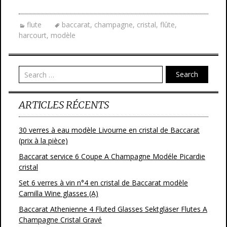
ac
w
m
ar
e
itt
ai
ta
flute
baccarat
,
champagne
,
cristal
,
flûte
,
b
er
l
g
harcourt
,
modèle
o
er
o
Search
k
ARTICLES RÉCENTS
30 verres à eau modèle Livourne en cristal de Baccarat
(prix à la pièce)
Baccarat service 6 Coupe A Champagne Modéle Picardie
cristal
Set 6 verres à vin n°4 en cristal de Baccarat modèle
Camilla Wine glasses (A)
Baccarat Athenienne 4 Fluted Glasses Sektgläser Flutes A
Champagne Cristal Gravé