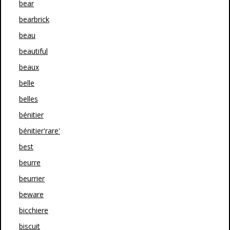
bear
bearbrick
beau
beautiful
beaux
belle
belles
bénitier
bénitier'rare'
best
beurre
beurrier
beware
bicchiere
biscuit