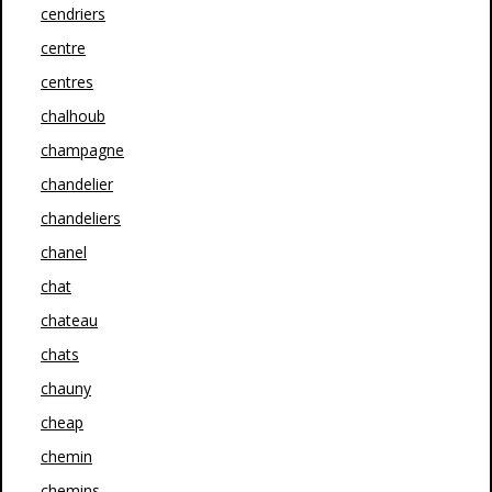
cendriers
centre
centres
chalhoub
champagne
chandelier
chandeliers
chanel
chat
chateau
chats
chauny
cheap
chemin
chemins