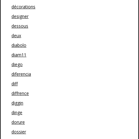
décorations
designer
dessous
deux
diabolo
diam11
diego
diferencia
diff
diffrence
diggin
dinge
dorure
dossier