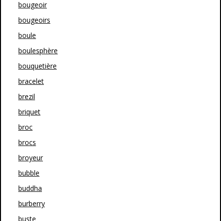
bougeoir
bougeoirs
boule
boulesphère
bouquetière
bracelet
brezil
briquet
broc
brocs
broyeur
bubble
buddha
burberry
buste