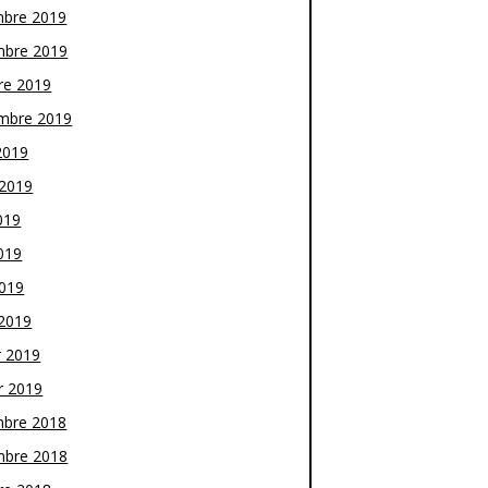
bre 2019
bre 2019
re 2019
mbre 2019
2019
t 2019
019
019
2019
2019
r 2019
r 2019
bre 2018
bre 2018