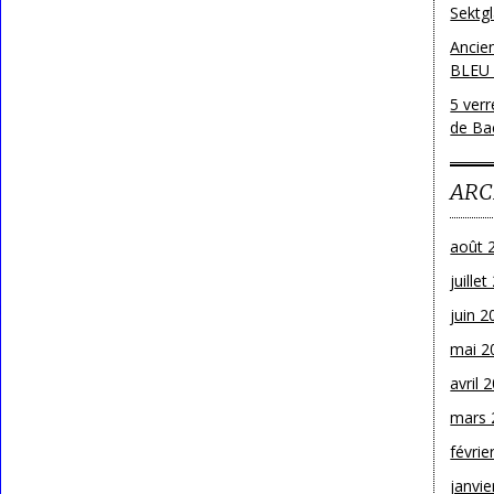
Sektg
Ancie
BLEU
5 ver
de Bac
ARC
août 
juille
juin 2
mai 2
avril 
mars 
févrie
janvie