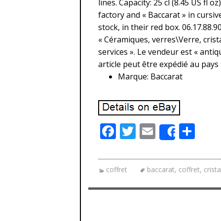
lines. Capacity: 25 cl (8.45 US fl 
factory and « Baccarat » in cursi
stock, in their red box. 06.17.88.9
« Céramiques, verres\Verre, crist
services ». Le vendeur est « antiq
article peut être expédié au pays
Marque: Baccarat
F
T
E
P
Share
ac
w
m
ar
e
itt
ai
ta
coffret
baccarat
,
coffret
,
crista
b
er
l
g
o
er
o