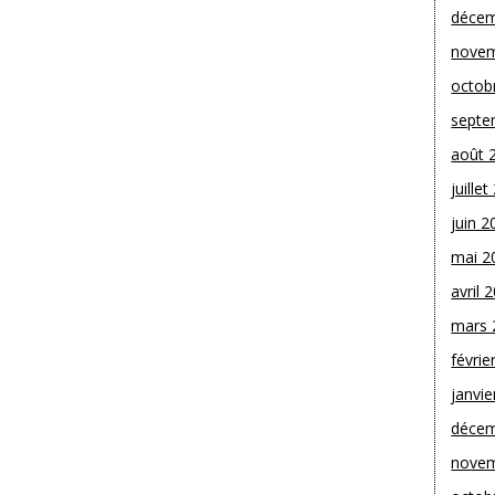
décem
novem
octob
septe
août 
juille
juin 2
mai 2
avril 
mars 
févrie
janvie
décem
novem