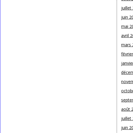
juille
juin 2
mai 2
avril 
mars 
févrie
janvie
décem
novem
octob
septe
août 
juille
juin 2