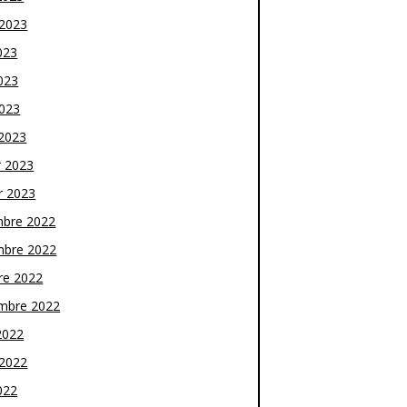
t 2023
023
023
2023
2023
r 2023
r 2023
bre 2022
bre 2022
re 2022
mbre 2022
2022
t 2022
022