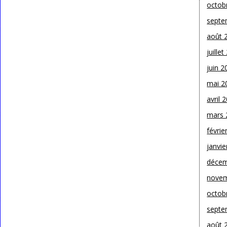
octob
septe
août 
juille
juin 2
mai 2
avril 
mars 
févrie
janvie
décem
novem
octob
septe
août 