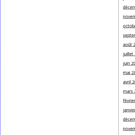
décem
novem
octob
septe
août 
juille
juin 2
mai 2
avril 
mars 
févrie
janvie
décem
novem