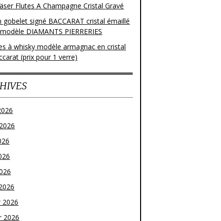
läser Flutes A Champagne Cristal Gravé
n gobelet signé BACCARAT cristal émaillé
 modèle DIAMANTS PIERRERIES
res à whisky modèle armagnac en cristal
carat (prix pour 1 verre)
HIVES
2026
t 2026
026
026
2026
2026
r 2026
r 2026