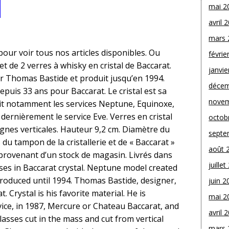
mai 2
avril 
mars 
our voir tous nos articles disponibles. Ou
févrie
t de 2 verres à whisky en cristal de Baccarat.
janvie
 Thomas Bastide et produit jusqu’en 1994.
décem
puis 33 ans pour Baccarat. Le cristal est sa
novem
doit notamment les services Neptune, Equinoxe,
ernièrement le service Eve. Verres en cristal
octob
lignes verticales. Hauteur 9,2 cm. Diamètre du
septe
du tampon de la cristallerie et de « Baccarat »
août 
 provenant d’un stock de magasin. Livrés dans
juille
asses in Baccarat crystal. Neptune model created
roduced until 1994. Thomas Bastide, designer,
juin 2
. Crystal is his favorite material. He is
mai 2
ice, in 1987, Mercure or Chateau Baccarat, and
avril 
glasses cut in the mass and cut from vertical
mars 