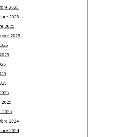
bre 2025
bre 2025
re 2025
mbre 2025
2025
t 2025
025
025
2025
2025
r 2025
r 2025
bre 2024
bre 2024