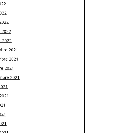
022
2022
2022
r 2022
r 2022
bre 2021
bre 2021
re 2021
mbre 2021
2021
t 2021
021
021
2021
2021