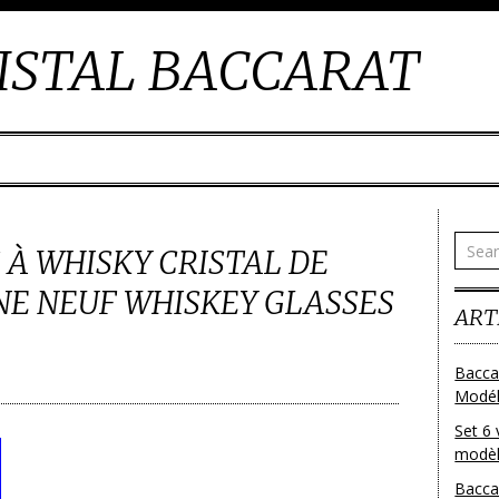
ISTAL BACCARAT
 À WHISKY CRISTAL DE
E NEUF WHISKEY GLASSES
ART
Bacca
Modéle
Set 6 
modèl
Bacca