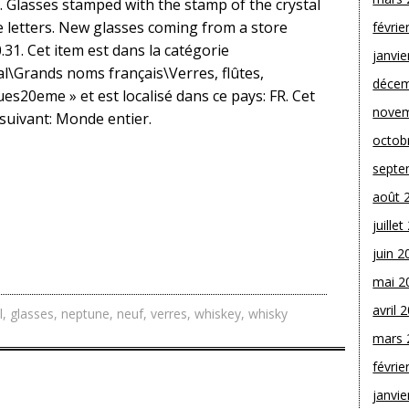
oz). Glasses stamped with the stamp of the crystal
ve letters. New glasses coming from a store
févrie
0.31. Cet item est dans la catégorie
janvie
al\Grands noms français\Verres, flûtes,
décem
ues20eme » et est localisé dans ce pays: FR. Cet
novem
 suivant: Monde entier.
octob
septe
août 
juille
juin 2
mai 2
avril 
l
,
glasses
,
neptune
,
neuf
,
verres
,
whiskey
,
whisky
mars 
févrie
janvie