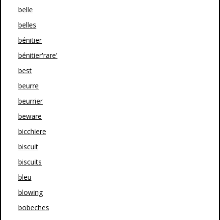
belle
belles
bénitier
bénitier'rare'
best
beurre
beurrier
beware
bicchiere
biscuit
biscuits
bleu
blowing
bobeches