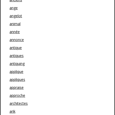
ange
angelot
animal
année
annonce
antique
antiques
antiquing
applique
appliques
appraise
approche
architectes
arik