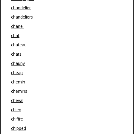
chandelier
chandeliers
chanel
chat
chateau
chats
chauny
cheap
chemin
chemins
cheval
chien
chiffre
chipped