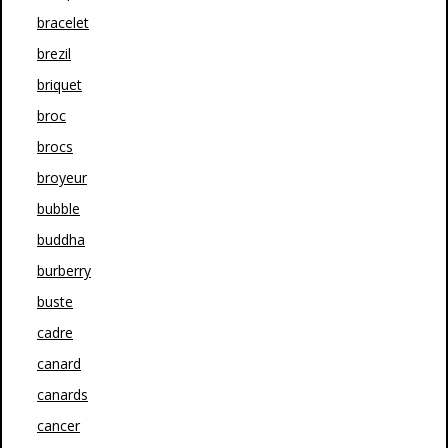
bracelet
brezil
briquet
broc
brocs
broyeur
bubble
buddha
burberry
buste
cadre
canard
canards
cancer