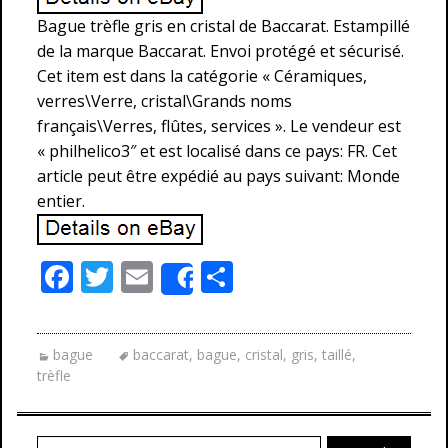
Bague trèfle gris en cristal de Baccarat. Estampillé
de la marque Baccarat. Envoi protégé et sécurisé.
Cet item est dans la catégorie « Céramiques,
verres\Verre, cristal\Grands noms
français\Verres, flûtes, services ». Le vendeur est
« philhelico3″ et est localisé dans ce pays: FR. Cet
article peut être expédié au pays suivant: Monde
entier.
F
T
E
P
Share
ac
w
m
ar
e
itt
ai
ta
bague
baccarat
,
bague
,
cristal
,
gris
,
taillé
,
b
er
l
g
trèfle
o
er
o