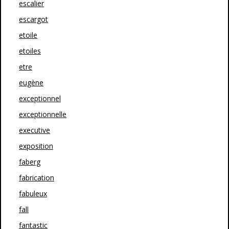
escalier
escargot
etoile
etoiles
etre
eugène
exceptionnel
exceptionnelle
executive
exposition
faberg
fabrication
fabuleux
fall
fantastic