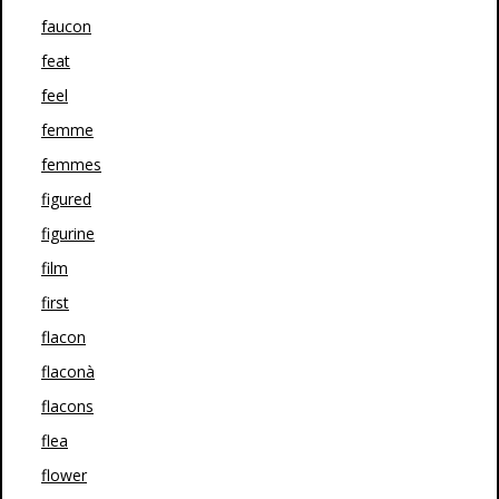
faucon
feat
feel
femme
femmes
figured
figurine
film
first
flacon
flaconà
flacons
flea
flower