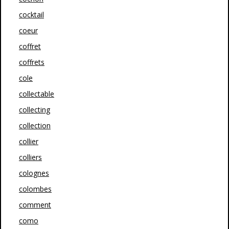
cocktail
coeur
coffret
coffrets
cole
collectable
collecting
collection
collier
colliers
colognes
colombes
comment
como