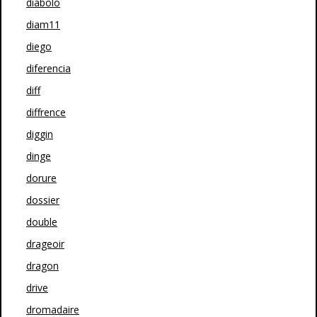
diabolo
diam11
diego
diferencia
diff
diffrence
diggin
dinge
dorure
dossier
double
drageoir
dragon
drive
dromadaire