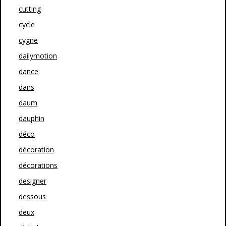
cutting
cycle
cygne
dailymotion
dance
dans
daum
dauphin
déco
décoration
décorations
designer
dessous
deux