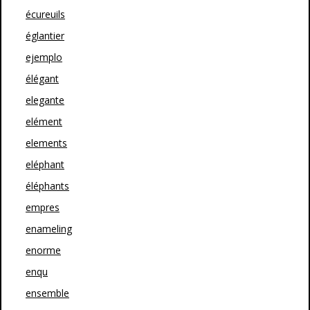
écureuils
églantier
ejemplo
élégant
elegante
elément
elements
eléphant
éléphants
empres
enameling
enorme
enqu
ensemble