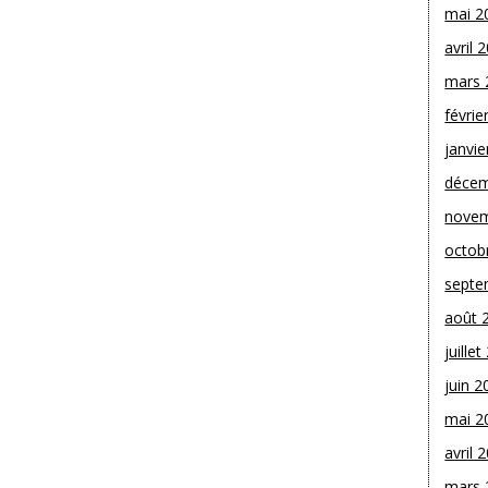
mai 2
avril 
mars 
févrie
janvie
décem
novem
octob
septe
août 
juille
juin 2
mai 2
avril 
mars 