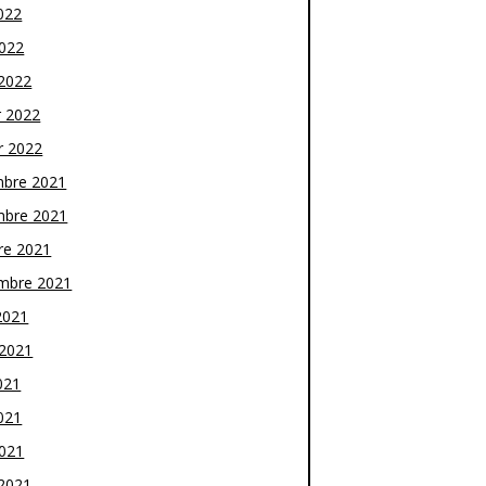
022
2022
2022
r 2022
r 2022
bre 2021
bre 2021
re 2021
mbre 2021
2021
t 2021
021
021
2021
2021