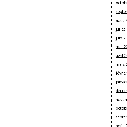
octob
septe
août 
juille
juin 2
mai 2
avril 
mars 
févrie
janvie
décem
novem
octob
septe
août 