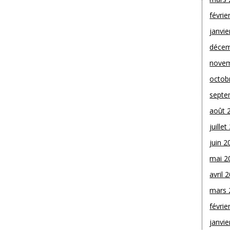
févrie
janvie
décem
novem
octob
septe
août 
juille
juin 2
mai 2
avril 
mars 
févrie
janvie