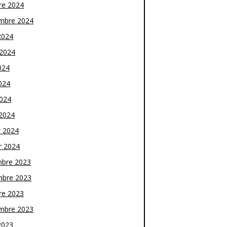
re 2024
mbre 2024
2024
t 2024
024
024
2024
2024
r 2024
r 2024
bre 2023
bre 2023
re 2023
mbre 2023
2023