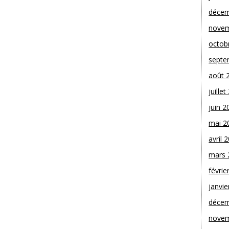
décem
novem
octob
septe
août 
juille
juin 2
mai 2
avril 
mars 
févrie
janvie
décem
novem