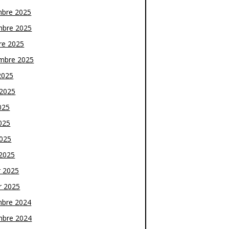
bre 2025
bre 2025
re 2025
mbre 2025
2025
t 2025
025
025
2025
2025
r 2025
r 2025
bre 2024
bre 2024