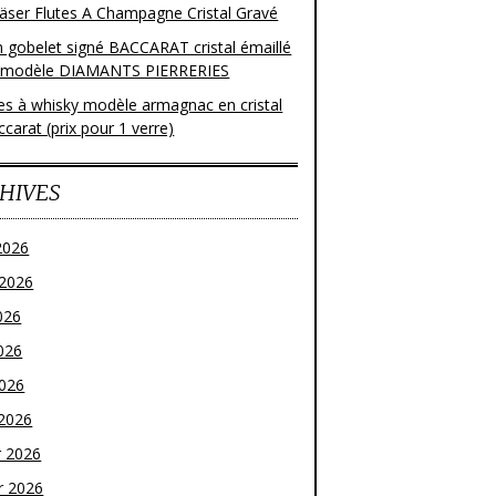
läser Flutes A Champagne Cristal Gravé
n gobelet signé BACCARAT cristal émaillé
 modèle DIAMANTS PIERRERIES
res à whisky modèle armagnac en cristal
carat (prix pour 1 verre)
HIVES
2026
t 2026
026
026
2026
2026
r 2026
r 2026