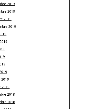
bre 2019
bre 2019
re 2019
mbre 2019
2019
t 2019
019
019
2019
2019
r 2019
r 2019
bre 2018
bre 2018