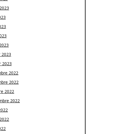
t 2023
023
023
2023
2023
r 2023
r 2023
bre 2022
bre 2022
re 2022
mbre 2022
2022
t 2022
022