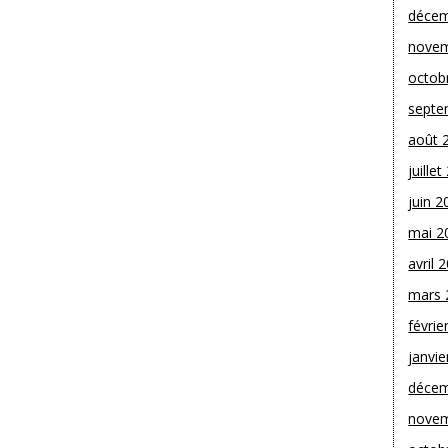
décem
novem
octob
septe
août 
juille
juin 2
mai 2
avril 
mars 
févrie
janvie
décem
novem