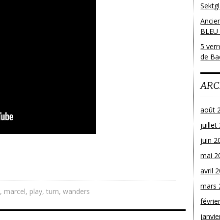
Sektg
Ancie
BLEU
5 ver
de Bac
ARC
août 
juille
juin 2
mai 2
avril 
mars 
,
marcel
,
play
,
turn
,
wanders
févrie
janvie