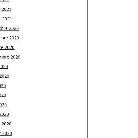
r 2021
r 2021
bre 2020
bre 2020
re 2020
mbre 2020
2020
t 2020
020
020
2020
2020
r 2020
r 2020