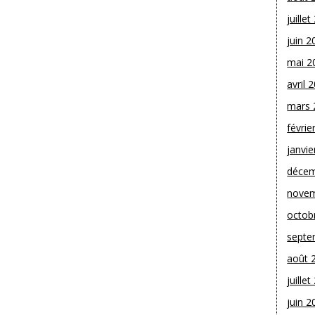
juille
juin 2
mai 2
avril 
mars 
févrie
janvie
décem
novem
octob
septe
août 
juille
juin 2