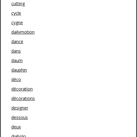
cutting
cycle
cygne
dailymotion
dance
dans
daum
dauphin
déco
décoration
décorations
designer
dessous
deux
diabolo