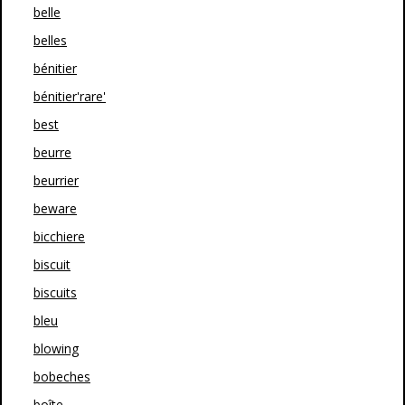
belle
belles
bénitier
bénitier'rare'
best
beurre
beurrier
beware
bicchiere
biscuit
biscuits
bleu
blowing
bobeches
boîte