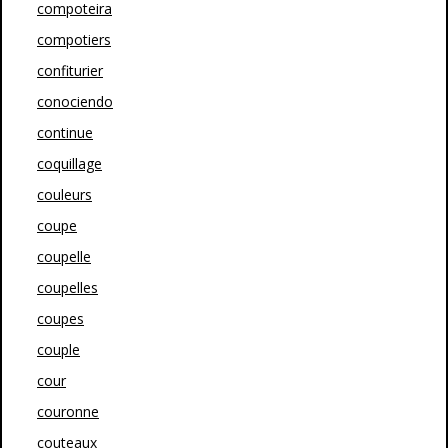
compoteira
compotiers
confiturier
conociendo
continue
coquillage
couleurs
coupe
coupelle
coupelles
coupes
couple
cour
couronne
couteaux