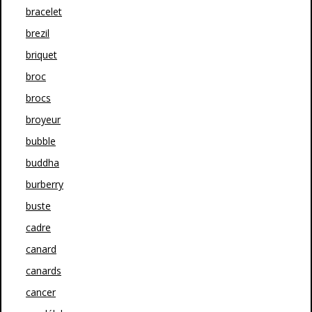
bracelet
brezil
briquet
broc
brocs
broyeur
bubble
buddha
burberry
buste
cadre
canard
canards
cancer