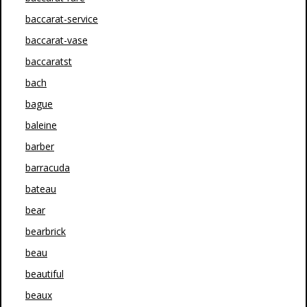
baccarat-service
baccarat-vase
baccaratst
bach
bague
baleine
barber
barracuda
bateau
bear
bearbrick
beau
beautiful
beaux