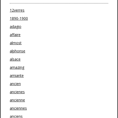
12verres
1890-1900
adagio
affaire
almost
alphonse
alsace
amazing
amiante
ancien
ancienes
ancienne
anciennes
anciens