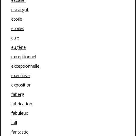
escalier
escargot
etoile
etoiles
etre
eugène
exceptionnel
exceptionnelle
executive
exposition
faberg
fabrication
fabuleux
fall
fantastic