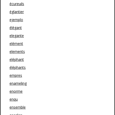
écureuils
églantier
ejemplo
élégant
elegante
elément
elements
eléphant
éléphants
empres
enameling
enorme
enqu
ensemble