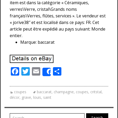
item est dans la catégorie « Céramiques,
verres\Verre, cristal\Grands noms
français\Verres, flûtes, services ». Le vendeur est
« jorive38″ et est localisé dans ce pays: FR. Cet
article peut être expédié au pays suivant: Monde
entier.
Marque: baccarat
F
T
E
P
Share
ac
w
m
ar
e
itt
ai
ta
coupes
baccarat
,
champagne
,
coupes
,
critstal
,
b
er
l
g
décor
,
grave
,
louis
,
saint
o
er
o
Search