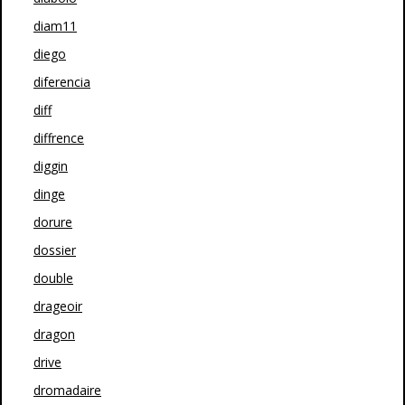
diam11
diego
diferencia
diff
diffrence
diggin
dinge
dorure
dossier
double
drageoir
dragon
drive
dromadaire