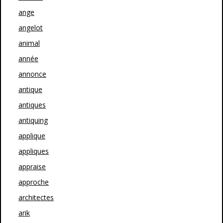
ange
angelot
animal
année
annonce
antique
antiques
antiquing
applique
appliques
appraise
approche
architectes
arik