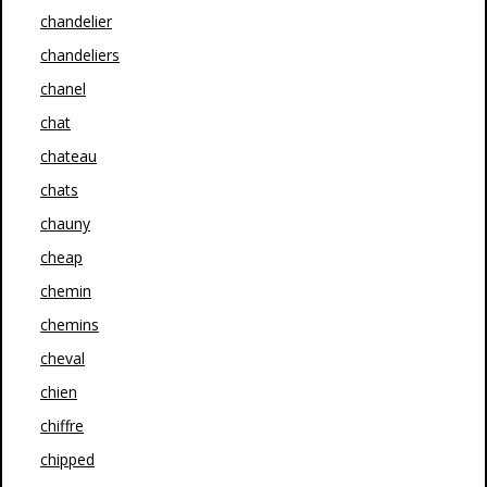
chandelier
chandeliers
chanel
chat
chateau
chats
chauny
cheap
chemin
chemins
cheval
chien
chiffre
chipped