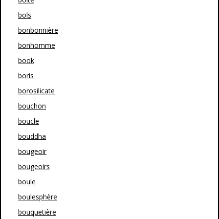
bols
bonbonnière
bonhomme
book
boris
borosilicate
bouchon
boucle
bouddha
bougeoir
bougeoirs
boule
boulesphère
bouquetière