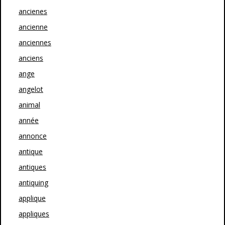
ancienes
ancienne
anciennes
anciens
ange
angelot
animal
année
annonce
antique
antiques
antiquing
applique
appliques