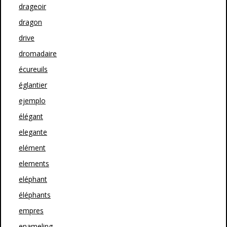
drageoir
dragon
drive
dromadaire
écureuils
églantier
ejemplo
élégant
elegante
elément
elements
eléphant
éléphants
empres
enameling