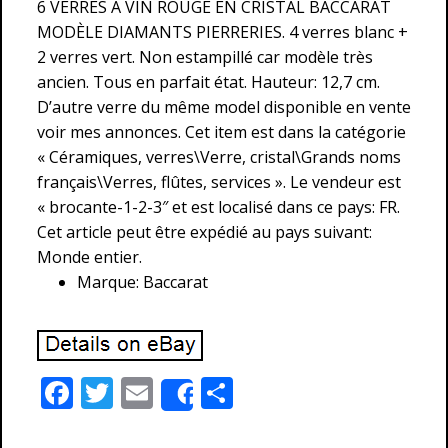
6 VERRES A VIN ROUGE EN CRISTAL BACCARAT
MODÈLE DIAMANTS PIERRERIES. 4 verres blanc +
2 verres vert. Non estampillé car modèle très
ancien. Tous en parfait état. Hauteur: 12,7 cm.
D’autre verre du même model disponible en vente
voir mes annonces. Cet item est dans la catégorie
« Céramiques, verres\Verre, cristal\Grands noms
français\Verres, flûtes, services ». Le vendeur est
« brocante-1-2-3″ et est localisé dans ce pays: FR.
Cet article peut être expédié au pays suivant:
Monde entier.
Marque: Baccarat
F
T
E
P
Share
ac
w
m
ar