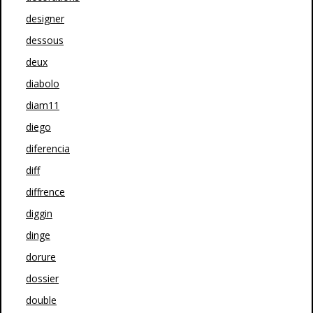
designer
dessous
deux
diabolo
diam11
diego
diferencia
diff
diffrence
diggin
dinge
dorure
dossier
double