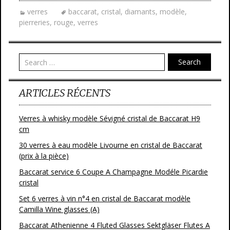
e
itt
ai
ta
verres
baccarat
,
cristal
,
diamants
,
modèle
,
b
er
l
g
pierreries
,
rouge
,
verres
o
er
o
Search
k
ARTICLES RÉCENTS
Verres à whisky modèle Sévigné cristal de Baccarat H9
cm
30 verres à eau modèle Livourne en cristal de Baccarat
(prix à la pièce)
Baccarat service 6 Coupe A Champagne Modéle Picardie
cristal
Set 6 verres à vin n°4 en cristal de Baccarat modèle
Camilla Wine glasses (A)
Baccarat Athenienne 4 Fluted Glasses Sektgläser Flutes A