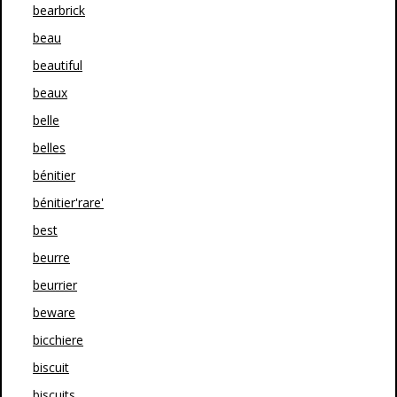
bearbrick
beau
beautiful
beaux
belle
belles
bénitier
bénitier'rare'
best
beurre
beurrier
beware
bicchiere
biscuit
biscuits