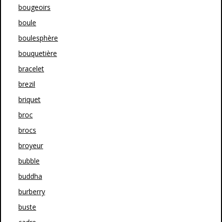
bougeoirs
boule
boulesphère
bouquetière
bracelet
brezil
briquet
broc
brocs
broyeur
bubble
buddha
burberry
buste