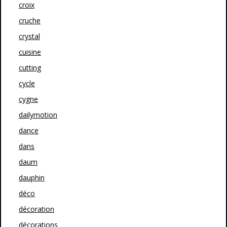
croix
cruche
crystal
cuisine
cutting
cycle
cygne
dailymotion
dance
dans
daum
dauphin
déco
décoration
décorations