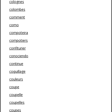
colognes
colombes
comment
como
compoteira
compotiers
confiturier
conociendo
continue
coquillage
couleurs
coupe
coupelle
coupelles
coupes