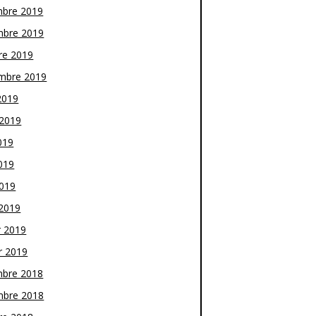
bre 2019
bre 2019
re 2019
mbre 2019
2019
t 2019
019
019
2019
2019
r 2019
r 2019
bre 2018
bre 2018