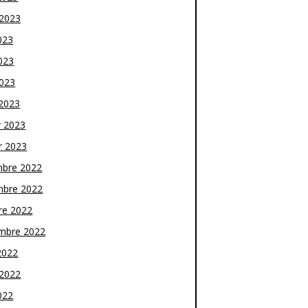
t 2023
023
023
2023
2023
r 2023
r 2023
bre 2022
bre 2022
re 2022
mbre 2022
2022
t 2022
022