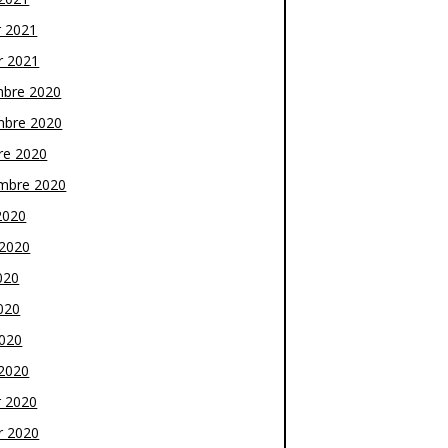
r 2021
r 2021
bre 2020
bre 2020
re 2020
mbre 2020
2020
t 2020
020
020
2020
2020
r 2020
r 2020