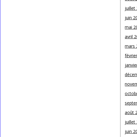
juille
juin 2
mai 2
avril 
mars 
févrie
janvie
décem
novem
octob
septe
août 
juille
juin 2