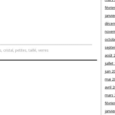
févrie
janvie
décem
novem
octob
septe
s
,
cristal
,
petites
,
taillé
,
verres
août 
juille
juin 2
mai 2
avril 
mars 
févrie
janvie