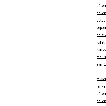
décem
novem
octob
septe
août 
juille
juin 2
mai 2
avril 
mars 
févrie
janvie
décem
novem