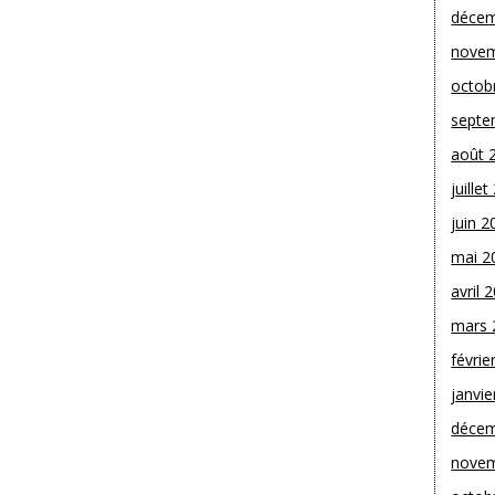
décem
novem
octob
septe
août 
juille
juin 2
mai 2
avril 
mars 
févrie
janvie
décem
novem