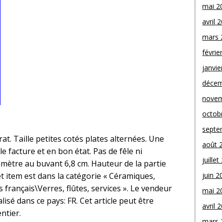
mai 2
avril 
mars 
févrie
janvie
décem
novem
octob
septe
rat. Taille petites cotés plates alternées. Une
août 
le facture et en bon état. Pas de fêle ni
juille
amètre au buvant 6,8 cm. Hauteur de la partie
et item est dans la catégorie « Céramiques,
juin 2
 français\Verres, flûtes, services ». Le vendeur
mai 2
lisé dans ce pays: FR. Cet article peut être
avril 
ntier.
mars 