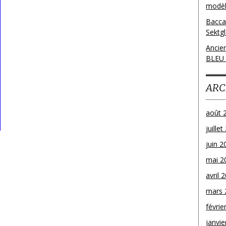
modèl
Bacca
Sektg
Ancie
BLEU
ARC
août 
juille
juin 2
mai 2
avril 
mars 
févrie
janvie