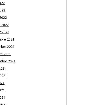
022
2022
2022
r 2022
r 2022
bre 2021
bre 2021
re 2021
mbre 2021
2021
t 2021
021
021
2021
2021