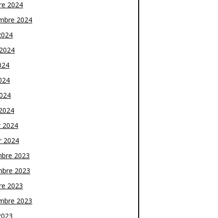
re 2024
mbre 2024
2024
t 2024
024
024
2024
2024
r 2024
r 2024
bre 2023
bre 2023
re 2023
mbre 2023
2023