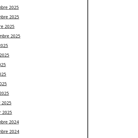
bre 2025
bre 2025
re 2025
mbre 2025
2025
t 2025
025
025
2025
2025
r 2025
r 2025
bre 2024
bre 2024