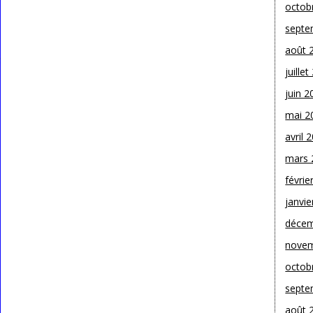
octob
septe
août 
juille
juin 2
mai 2
avril 
mars 
févrie
janvie
décem
novem
octob
septe
août 