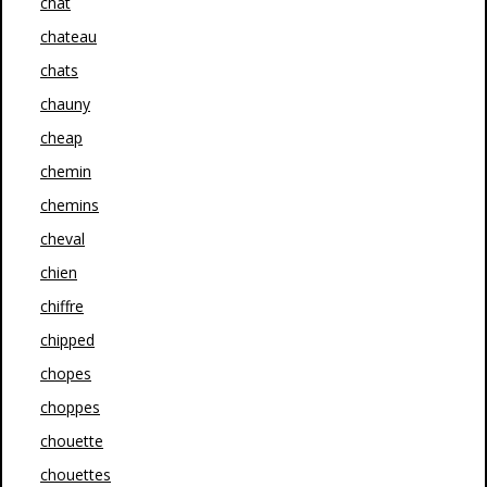
chat
chateau
chats
chauny
cheap
chemin
chemins
cheval
chien
chiffre
chipped
chopes
choppes
chouette
chouettes