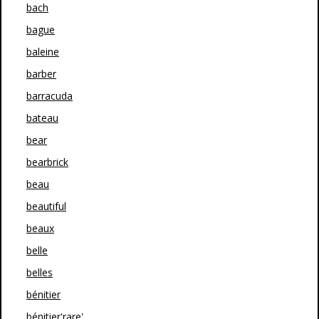
bach
bague
baleine
barber
barracuda
bateau
bear
bearbrick
beau
beautiful
beaux
belle
belles
bénitier
bénitier'rare'