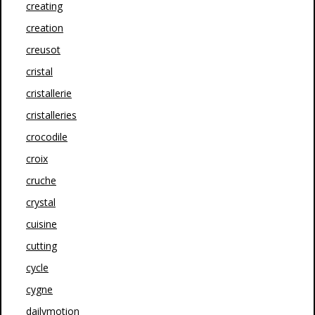
creating
creation
creusot
cristal
cristallerie
cristalleries
crocodile
croix
cruche
crystal
cuisine
cutting
cycle
cygne
dailymotion