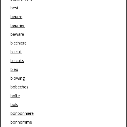
best
beurre
beurrier
beware
bicchiere
biscuit
biscuits
bleu
blowing
bobeches
boîte
bols
bonbonnière
bonhomme