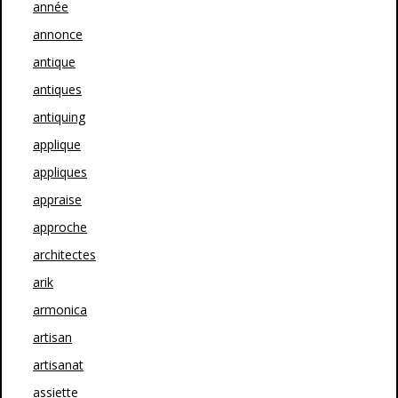
année
annonce
antique
antiques
antiquing
applique
appliques
appraise
approche
architectes
arik
armonica
artisan
artisanat
assiette