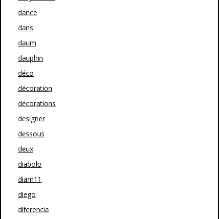
dance
dans
daum
dauphin
déco
décoration
décorations
designer
dessous
deux
diabolo
diam11
diego
diferencia