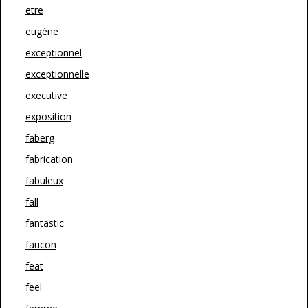
etre
eugène
exceptionnel
exceptionnelle
executive
exposition
faberg
fabrication
fabuleux
fall
fantastic
faucon
feat
feel