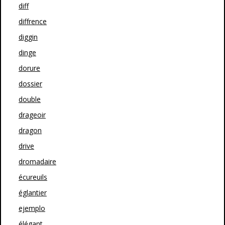
diff
diffrence
diggin
dinge
dorure
dossier
double
drageoir
dragon
drive
dromadaire
écureuils
églantier
ejemplo
élégant