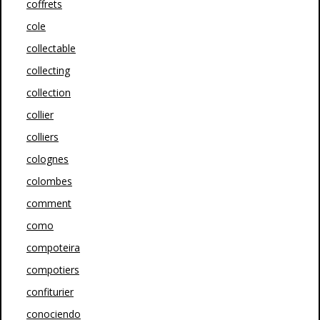
coffrets
cole
collectable
collecting
collection
collier
colliers
colognes
colombes
comment
como
compoteira
compotiers
confiturier
conociendo