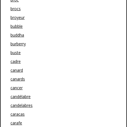
brocs
broyeur
bubble
buddha
burberry
buste
cadre
canard
canards
cancer
candélabre
candelabres
caracas
carafe