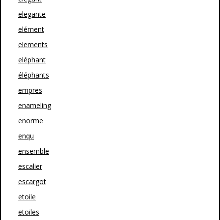
elegante
elément
elements
eléphant
éléphants
empres
enameling
enorme
enqu
ensemble
escalier
escargot
etoile
etoiles