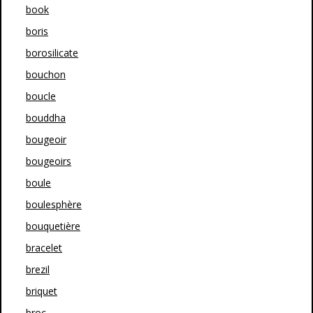
book
boris
borosilicate
bouchon
boucle
bouddha
bougeoir
bougeoirs
boule
boulesphère
bouquetière
bracelet
brezil
briquet
broc