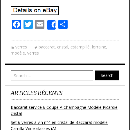
F
T
E
P
Share
ac
w
m
ar
e
itt
ai
ta
verres
baccarat
,
cristal
,
estampillé
,
lorraine
,
b
er
l
g
modèle
,
verres
o
er
o
Search
k
ARTICLES RÉCENTS
Baccarat service 6 Coupe A Champagne Modéle Picardie
cristal
Set 6 verres à vin n°4 en cristal de Baccarat modèle
Camilla Wine glasses (A)