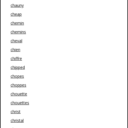
chauny
cheap
chemin
chemins
cheval
chien
chiffre
chipped
chopes
choppes
chouette
chouettes
christ
christal