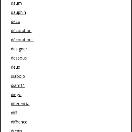
daum
dauphin
déco
décoration
décorations
designer
dessous
deux
diabolo
diam11
diego
diferencia
diff
diffrence
diggin