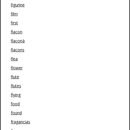
figurine
film
first
flacon
flaconà
flacons
flea
flower
flute
flutes
flying
food
found
fragancias