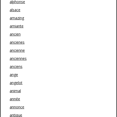
alphonse
alsace
amazing
amiante
ancien
ancienes
ancienne
anciennes
anciens
ange
angelot
animal
année
annonce
antique