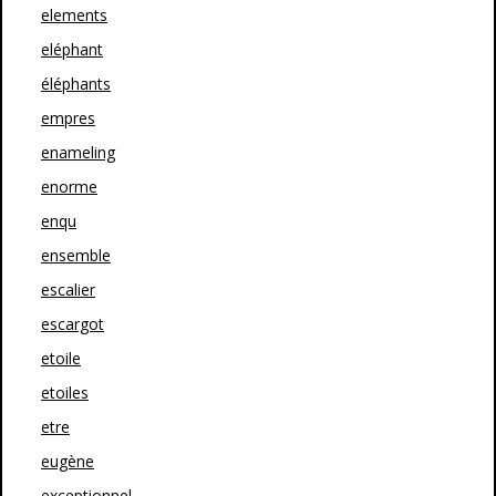
elements
eléphant
éléphants
empres
enameling
enorme
enqu
ensemble
escalier
escargot
etoile
etoiles
etre
eugène
exceptionnel