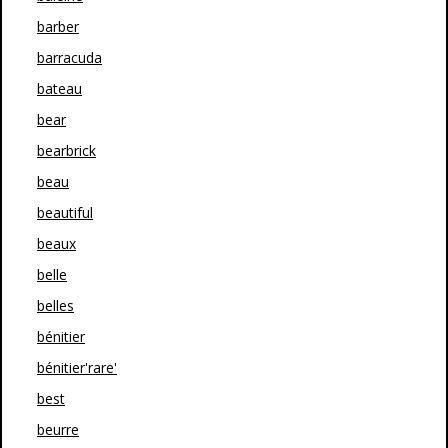
barber
barracuda
bateau
bear
bearbrick
beau
beautiful
beaux
belle
belles
bénitier
bénitier'rare'
best
beurre