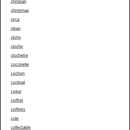
christian
christmas
circa
clean
clichy
cloche
clochette
coccinelle
cochon
cocktail
coeur
coffret
coffrets
cole
collectable