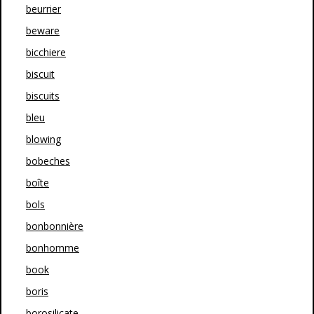
beurrier
beware
bicchiere
biscuit
biscuits
bleu
blowing
bobeches
boîte
bols
bonbonnière
bonhomme
book
boris
borosilicate