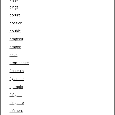
dinge
dorure
dossier
double
drageoir
dragon
drive
dromadaire
écureuils
églantier
ejemplo
élégant
elegante
elément