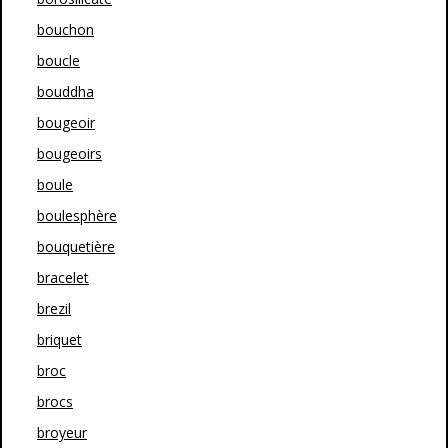
bouchon
boucle
bouddha
bougeoir
bougeoirs
boule
boulesphère
bouquetière
bracelet
brezil
briquet
broc
brocs
broyeur