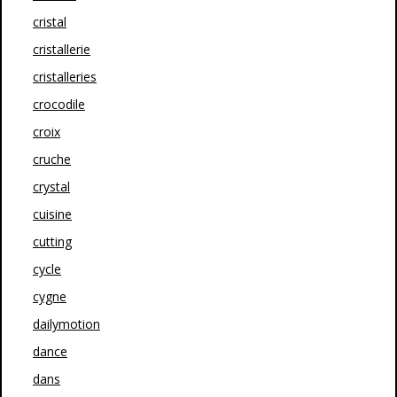
cristal
cristallerie
cristalleries
crocodile
croix
cruche
crystal
cuisine
cutting
cycle
cygne
dailymotion
dance
dans