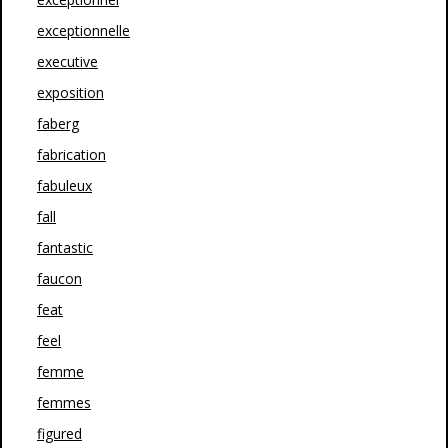
exceptionnelle
executive
exposition
faberg
fabrication
fabuleux
fall
fantastic
faucon
feat
feel
femme
femmes
figured