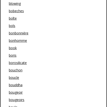
blowing
bobeches
boîte
bols
bonbonnière
bonhomme
book
boris
borosilicate
bouchon
boucle
bouddha
bougeoir
bougeoirs