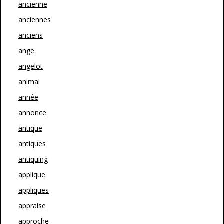
ancienne
anciennes
anciens
ange
angelot
animal
année
annonce
antique
antiques
antiquing
applique
appliques
appraise
approche