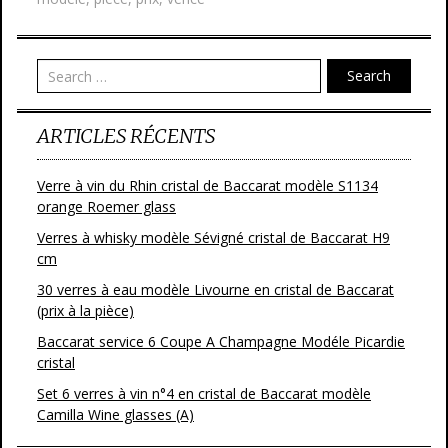
o
er
o
Search
k
ARTICLES RÉCENTS
Verre à vin du Rhin cristal de Baccarat modèle S1134
orange Roemer glass
Verres à whisky modèle Sévigné cristal de Baccarat H9
cm
30 verres à eau modèle Livourne en cristal de Baccarat
(prix à la pièce)
Baccarat service 6 Coupe A Champagne Modéle Picardie
cristal
Set 6 verres à vin n°4 en cristal de Baccarat modèle
Camilla Wine glasses (A)