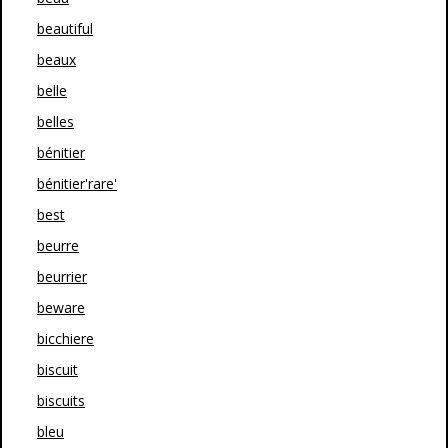
beautiful
beaux
belle
belles
bénitier
bénitier'rare'
best
beurre
beurrier
beware
bicchiere
biscuit
biscuits
bleu