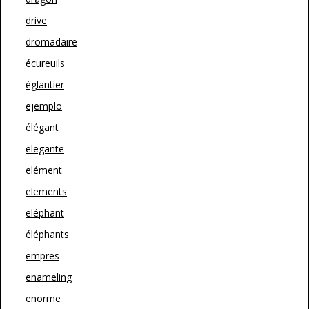
drive
dromadaire
écureuils
églantier
ejemplo
élégant
elegante
elément
elements
eléphant
éléphants
empres
enameling
enorme