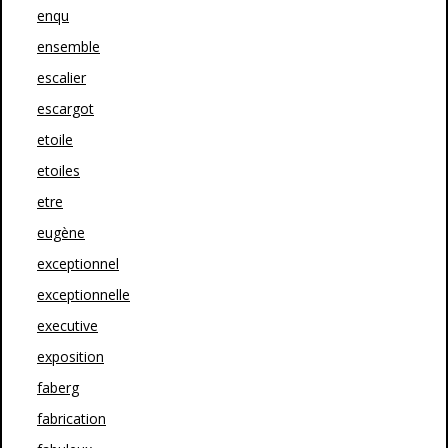
enqu
ensemble
escalier
escargot
etoile
etoiles
etre
eugène
exceptionnel
exceptionnelle
executive
exposition
faberg
fabrication