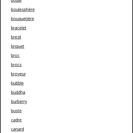
boule
boulesphère
bouquetière
bracelet
brezil
briquet
broc
brocs
broyeur
bubble
buddha
burberry
buste
cadre
canard