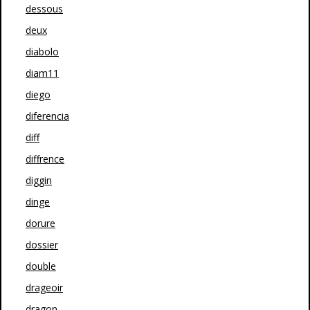
dessous
deux
diabolo
diam11
diego
diferencia
diff
diffrence
diggin
dinge
dorure
dossier
double
drageoir
dragon