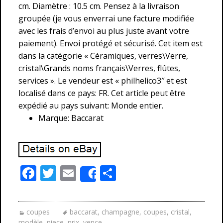
cm. Diamètre : 10.5 cm. Pensez à la livraison
groupée (je vous enverrai une facture modifiée
avec les frais d’envoi au plus juste avant votre
paiement). Envoi protégé et sécurisé. Cet item est
dans la catégorie « Céramiques, verres\Verre,
cristal\Grands noms français\Verres, flûtes,
services ». Le vendeur est « philhelico3″ et est
localisé dans ce pays: FR. Cet article peut être
expédié au pays suivant: Monde entier.
Marque: Baccarat
F
T
E
P
Share
ac
w
m
ar
e
itt
ai
ta
coupes
baccarat
,
champagne
,
coupes
,
cristal
,
b
er
l
g
modèle
,
piece
,
prix
,
vence