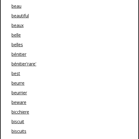
beau
beautiful
beaux
belle
belles
bénitier
bénitier'rare'
best
beurre
beurrier
beware
bicchiere
biscuit
biscuits