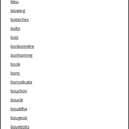
bleu
blowing
bobeches
boîte
bols
bonbonnière
bonhomme
book
boris
borosilicate
bouchon
boucle
bouddha
bougeoir
bougeoirs