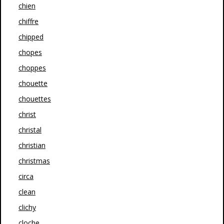
chien
chiffre
chipped
chopes
choppes
chouette
chouettes
christ
christal
christian
christmas
circa
clean
clichy
cloche