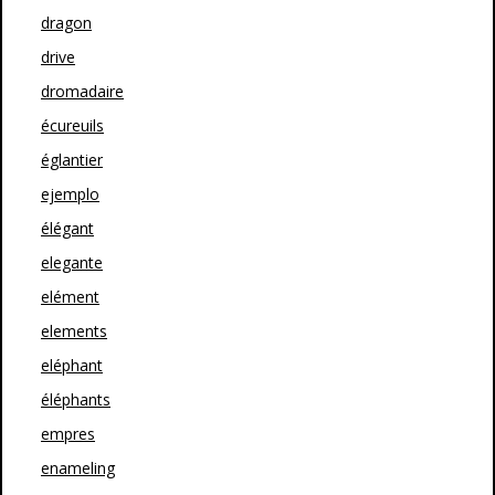
dragon
drive
dromadaire
écureuils
églantier
ejemplo
élégant
elegante
elément
elements
eléphant
éléphants
empres
enameling