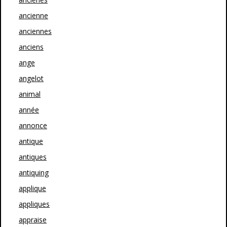
ancienne
anciennes
anciens
ange
angelot
animal
année
annonce
antique
antiques
antiquing
applique
appliques
appraise