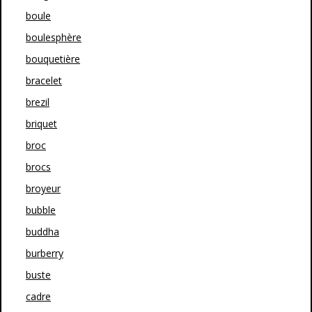
boule
boulesphère
bouquetière
bracelet
brezil
briquet
broc
brocs
broyeur
bubble
buddha
burberry
buste
cadre