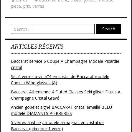
b
er
l
g
piece
,
prix
,
verres
o
er
o
Search
k
ARTICLES RÉCENTS
Baccarat service 6 Coupe A Champagne Modéle Picardie
cristal
Set 6 verres à vin n°4 en cristal de Baccarat modèle
Camilla Wine glasses (A)
Baccarat Athenienne 4 Fluted Glasses Sektgläser Flutes A
Champagne Cristal Gravé
Ancien gobelet signé BACCARAT cristal émaillé BLEU
modèle DIAMANTS PIERRERIES
5 verres à whisky modèle armagnac en cristal de
Baccarat (prix pour 1 verre)