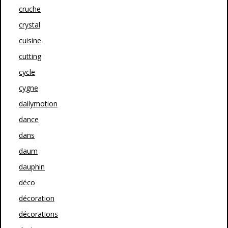
cruche
crystal
cuisine
cutting
cycle
cygne
dailymotion
dance
dans
daum
dauphin
déco
décoration
décorations