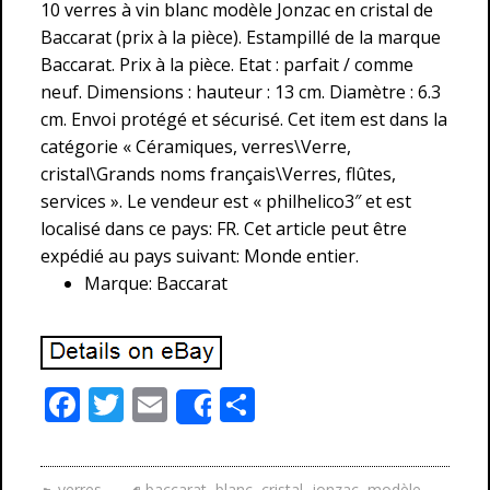
10 verres à vin blanc modèle Jonzac en cristal de
Baccarat (prix à la pièce). Estampillé de la marque
Baccarat. Prix à la pièce. Etat : parfait / comme
neuf. Dimensions : hauteur : 13 cm. Diamètre : 6.3
cm. Envoi protégé et sécurisé. Cet item est dans la
catégorie « Céramiques, verres\Verre,
cristal\Grands noms français\Verres, flûtes,
services ». Le vendeur est « philhelico3″ et est
localisé dans ce pays: FR. Cet article peut être
expédié au pays suivant: Monde entier.
Marque: Baccarat
F
T
E
P
Share
ac
w
m
ar
e
itt
ai
ta
verres
baccarat
,
blanc
,
cristal
,
jonzac
,
modèle
,