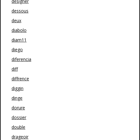
designer
dessous
deux
diabolo
diam11
diego
diferencia
diff
diffrence
diggin
dinge
dorure
dossier
double
drageoir