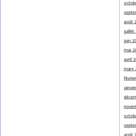
octob
septe
août 
juille
juin 2
mai 2
avril 
mars 
févrie
janvie
décem
novem
octob
septe
août 