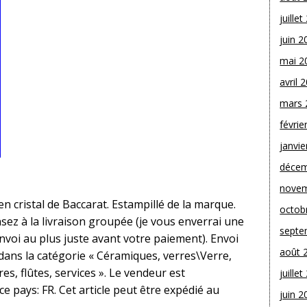
juille
juin 2
mai 2
avril 
mars 
févrie
janvie
décem
novem
 cristal de Baccarat. Estampillé de la marque.
octob
sez à la livraison groupée (je vous enverrai une
septe
envoi au plus juste avant votre paiement). Envoi
août 
 dans la catégorie « Céramiques, verres\Verre,
s, flûtes, services ». Le vendeur est
juille
 ce pays: FR. Cet article peut être expédié au
juin 2