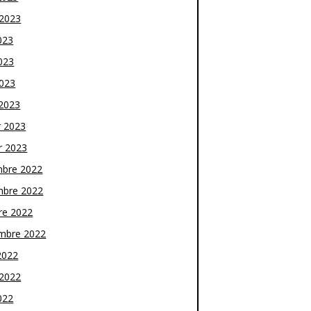
t 2023
023
023
2023
2023
r 2023
r 2023
bre 2022
bre 2022
re 2022
mbre 2022
2022
t 2022
022