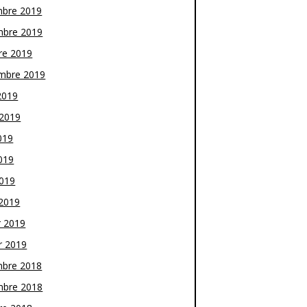
bre 2019
bre 2019
re 2019
mbre 2019
2019
t 2019
019
019
2019
2019
r 2019
r 2019
bre 2018
bre 2018