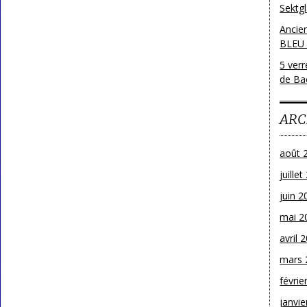
Sektg
Ancie
BLEU
5 ver
de Bac
ARC
août 
juille
juin 2
mai 2
avril 
mars 
févrie
janvie