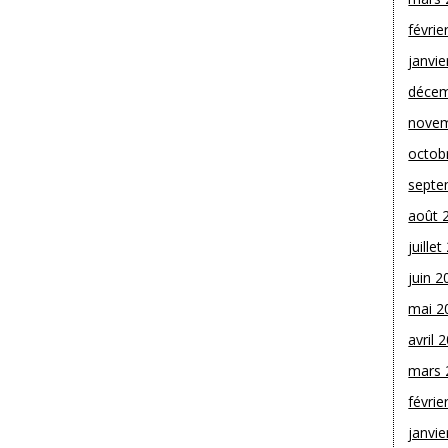
févrie
janvie
décem
novem
octob
septe
août 
juille
juin 2
mai 2
avril 
mars 
févrie
janvie