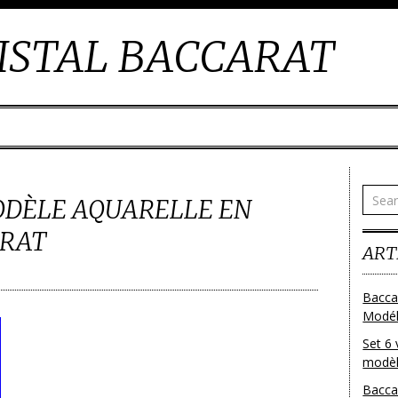
ISTAL BACCARAT
ODÈLE AQUARELLE EN
ARAT
ART
Bacca
Modéle
Set 6 
modèl
Bacca