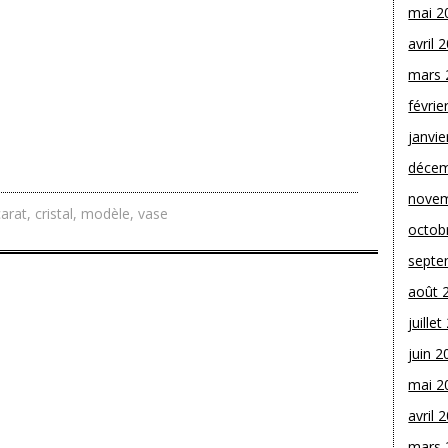
mai 2
avril 
mars 
févrie
janvie
décem
novem
arat
,
cristal
,
modèle
,
vase
octob
septe
août 
juille
juin 2
mai 2
avril 
mars 