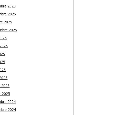
bre 2025
bre 2025
re 2025
mbre 2025
2025
t 2025
025
025
2025
2025
r 2025
r 2025
bre 2024
bre 2024