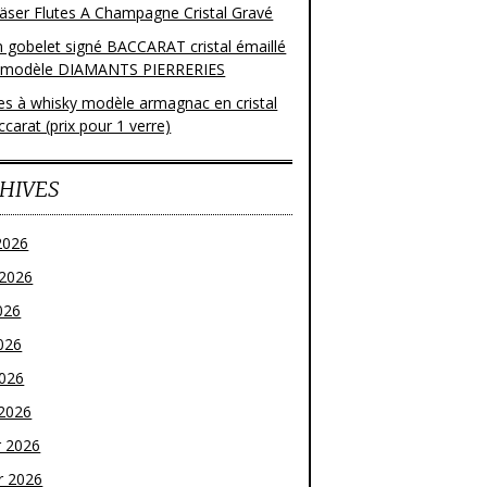
läser Flutes A Champagne Cristal Gravé
n gobelet signé BACCARAT cristal émaillé
 modèle DIAMANTS PIERRERIES
res à whisky modèle armagnac en cristal
carat (prix pour 1 verre)
HIVES
2026
t 2026
026
026
2026
2026
r 2026
r 2026