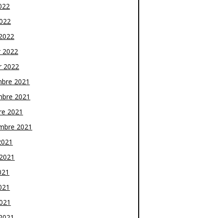
022
2022
2022
r 2022
r 2022
bre 2021
bre 2021
re 2021
mbre 2021
2021
t 2021
021
021
2021
2021