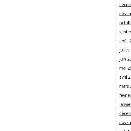
décem
novem
octob
septe
août 
juille
juin 2
mai 2
avril 
mars 
févrie
janvie
décem
novem