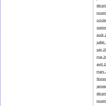
décem
novem
octob
septe
août 
juille
juin 2
mai 2
avril 
mars 
févrie
janvie
décem
novem