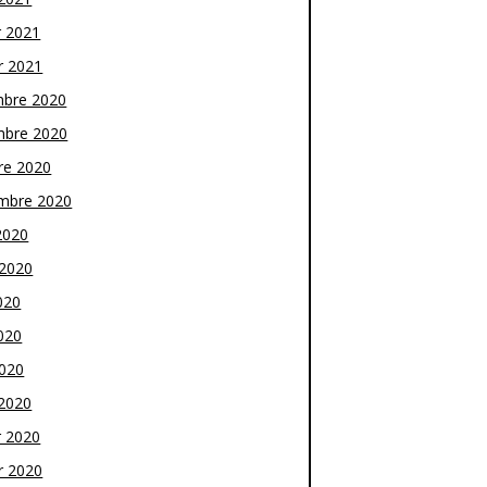
r 2021
r 2021
bre 2020
bre 2020
re 2020
mbre 2020
2020
t 2020
020
020
2020
2020
r 2020
r 2020