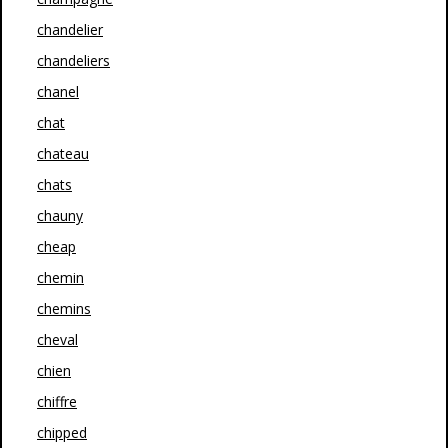
chandelier
chandeliers
chanel
chat
chateau
chats
chauny
cheap
chemin
chemins
cheval
chien
chiffre
chipped