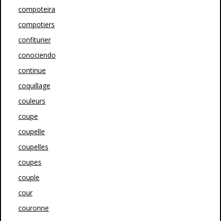
compoteira
compotiers
confiturier
conociendo
continue
coquillage
couleurs
coupe
coupelle
coupelles
coupes
couple
cour
couronne