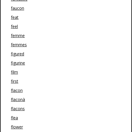
faucon
feat
feel
femme
femmes
figured
figurine
film
first
flacon
flaconà
flacons
flea
flower