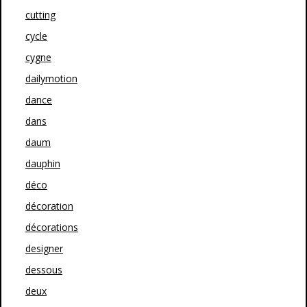
cutting
cycle
cygne
dailymotion
dance
dans
daum
dauphin
déco
décoration
décorations
designer
dessous
deux