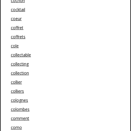
cochon
cocktail
coeur
coffret
coffrets
cole
collectable
collecting
collection
collier
colliers
colognes
colombes
comment
como