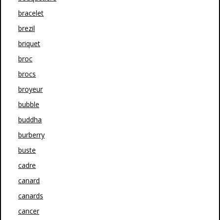
bracelet
brezil
briquet
broc
brocs
broyeur
bubble
buddha
burberry
buste
cadre
canard
canards
cancer