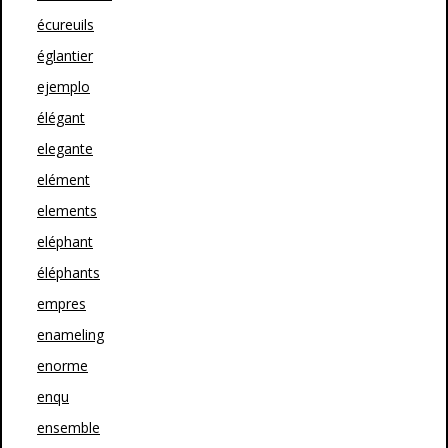
écureuils
églantier
ejemplo
élégant
elegante
elément
elements
eléphant
éléphants
empres
enameling
enorme
enqu
ensemble