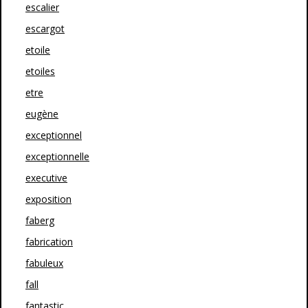
escalier
escargot
etoile
etoiles
etre
eugène
exceptionnel
exceptionnelle
executive
exposition
faberg
fabrication
fabuleux
fall
fantastic