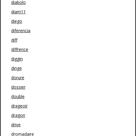
diabolo
diam11
diego
diferencia
diff
diffrence
diggin
dinge
dorure
dossier
double
drageoir
dragon
drive
dromadaire