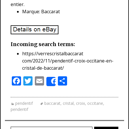
entier.
Marque: Baccarat
Incoming search terms:
https://verrescristalbaccarat
com/2022/11/pendentif-croix-occitane-en-
cristal-de-baccarat/
F
T
E
P
Share
ac
w
m
ar
e
itt
ai
ta
pendentif
baccarat
,
cristal
,
croix
,
occitane
,
b
er
l
g
pendentif
o
er
o