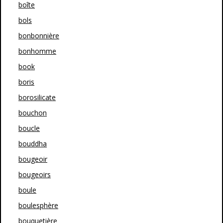
boîte
bols
bonbonnière
bonhomme
book
boris
borosilicate
bouchon
boucle
bouddha
bougeoir
bougeoirs
boule
boulesphère
bouquetière