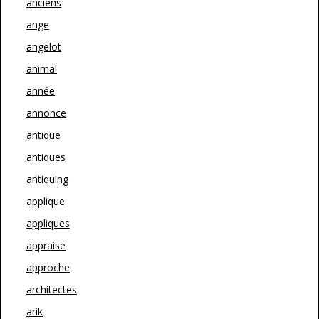
anciens
ange
angelot
animal
année
annonce
antique
antiques
antiquing
applique
appliques
appraise
approche
architectes
arik