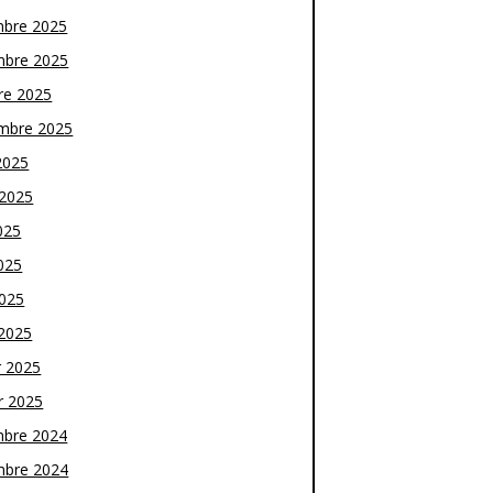
bre 2025
bre 2025
re 2025
mbre 2025
2025
t 2025
025
025
2025
2025
r 2025
r 2025
bre 2024
bre 2024