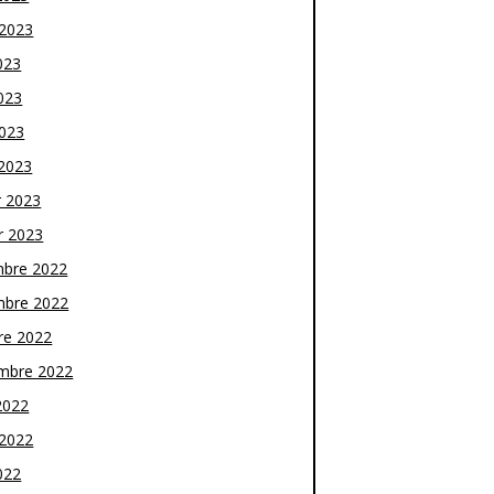
t 2023
023
023
2023
2023
r 2023
r 2023
bre 2022
bre 2022
re 2022
mbre 2022
2022
t 2022
022