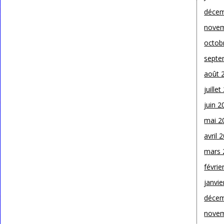
décem
novem
octob
septe
août 
juille
juin 2
mai 2
avril 
mars 
févrie
janvie
décem
novem