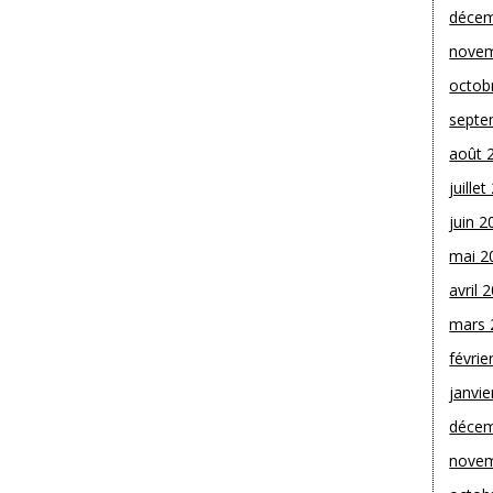
décem
novem
octob
septe
août 
juille
juin 2
mai 2
avril 
mars 
févrie
janvie
décem
novem