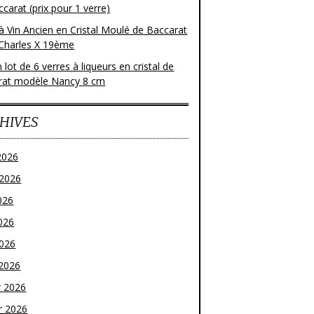
carat (prix pour 1 verre)
à Vin Ancien en Cristal Moulé de Baccarat
Charles X 19ème
 lot de 6 verres à liqueurs en cristal de
rat modèle Nancy 8 cm
HIVES
2026
t 2026
026
026
2026
2026
r 2026
r 2026