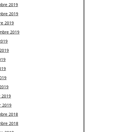
bre 2019
bre 2019
re 2019
mbre 2019
2019
t 2019
019
019
2019
2019
r 2019
r 2019
bre 2018
bre 2018