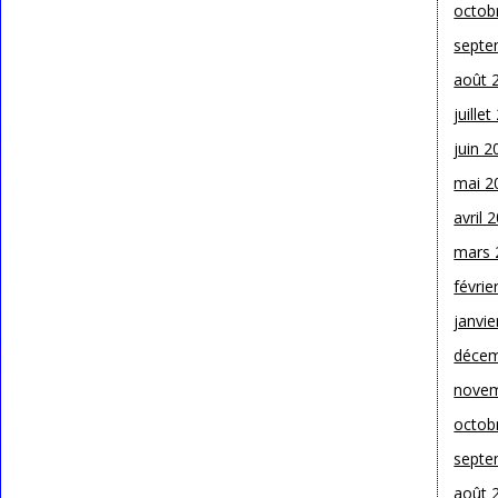
octob
septe
août 
juille
juin 2
mai 2
avril 
mars 
févrie
janvie
décem
novem
octob
septe
août 