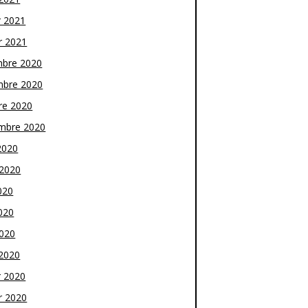
r 2021
r 2021
bre 2020
bre 2020
re 2020
mbre 2020
2020
t 2020
020
020
2020
2020
r 2020
r 2020