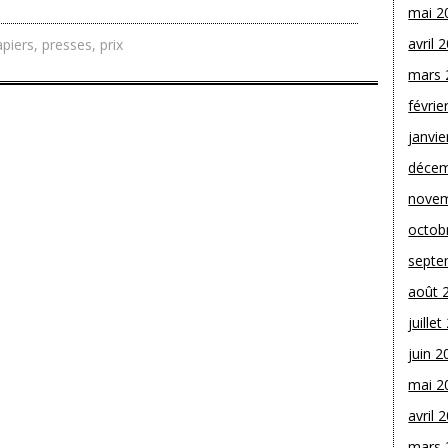
mai 2
avril 
apiers
,
presses
,
prix
mars 
févrie
janvie
décem
novem
octob
septe
août 
juille
juin 2
mai 2
avril 
mars 