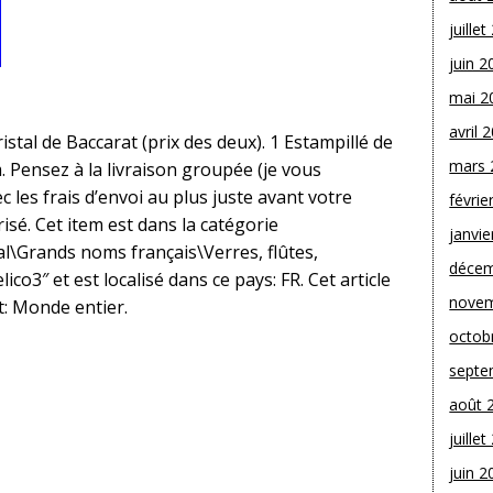
juille
juin 2
mai 2
avril 
stal de Baccarat (prix des deux). 1 Estampillé de
mars 
m. Pensez à la livraison groupée (je vous
 les frais d’envoi au plus juste avant votre
févrie
isé. Cet item est dans la catégorie
janvie
al\Grands noms français\Verres, flûtes,
décem
lico3″ et est localisé dans ce pays: FR. Cet article
novem
t: Monde entier.
octob
septe
août 
juille
juin 2