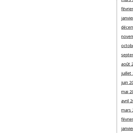
févrie
janvie
décem
novem
octob
septe
août 
juille
juin 2
mai 2
avril 
mars 
févrie
janvie