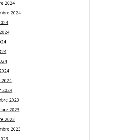
re 2024
mbre 2024
2024
t 2024
024
024
2024
2024
r 2024
r 2024
bre 2023
bre 2023
re 2023
mbre 2023
2023