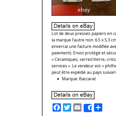
Lot de deux presses papiers en cri
la marque l’autre non. 6.5 x 5.3 c
enverrai une facture modifiée avec
paiement). Envoi protégé et sécur
« Céramiques, verres\Verre, crist
services ». Le vendeur est « philhe
peut être expédié au pays suivan
Marque: Baccarat
F
T
E
P
Share
ac
w
m
ar