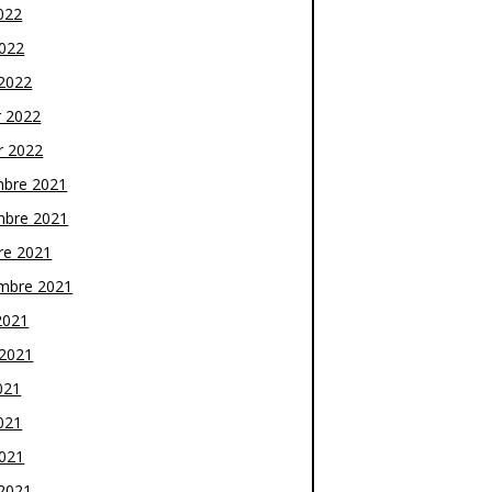
022
2022
2022
r 2022
r 2022
bre 2021
bre 2021
re 2021
mbre 2021
2021
t 2021
021
021
2021
2021