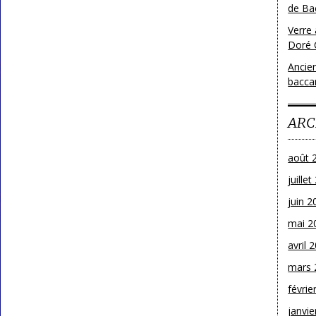
de Bac
Verre 
Doré 
Ancien
bacca
ARC
août 
juille
juin 2
mai 2
avril 
mars 
févrie
janvie