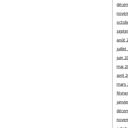
décem
novem
octob
septe
août 
juille
juin 2
mai 2
avril 
mars 
févrie
janvie
décem
novem