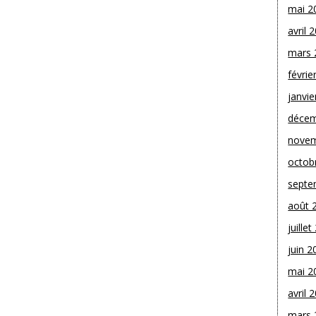
mai 2
avril 
mars 
févrie
janvie
décem
novem
octob
septe
août 
juille
juin 2
mai 2
avril 
mars 