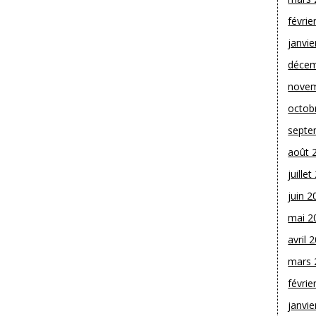
févrie
janvie
décem
novem
octob
septe
août 
juille
juin 2
mai 2
avril 
mars 
févrie
janvie