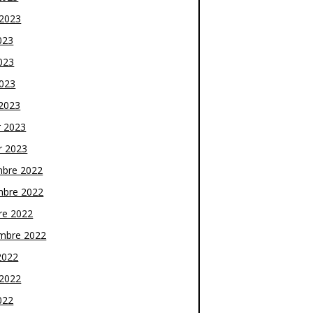
t 2023
023
023
2023
2023
r 2023
r 2023
bre 2022
bre 2022
re 2022
mbre 2022
2022
t 2022
022