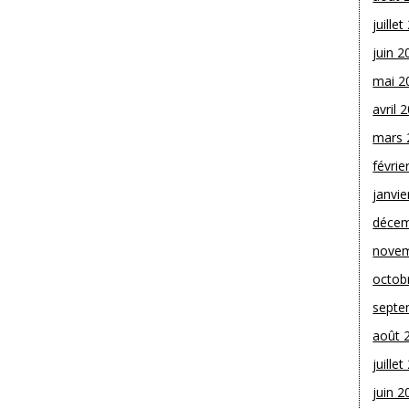
juille
juin 2
mai 2
avril 
mars 
févrie
janvie
décem
novem
octob
septe
août 
juille
juin 2