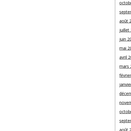
octob
septe
août 
juille
juin 2
mai 2
avril 
mars 
févrie
janvie
décem
novem
octob
septe
août 