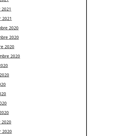
r 2021
r 2021
bre 2020
bre 2020
re 2020
mbre 2020
2020
t 2020
020
020
2020
2020
r 2020
r 2020