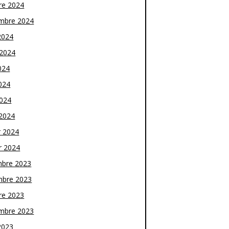
re 2024
mbre 2024
2024
t 2024
024
024
2024
2024
r 2024
r 2024
bre 2023
bre 2023
re 2023
mbre 2023
2023