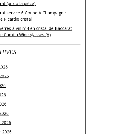
at (prix à la pièce)
rat service 6 Coupe A Champagne
 Picardie cristal
verres à vin n°4 en cristal de Baccarat
e Camilla Wine glasses (A)
HIVES
2026
t 2026
026
026
2026
2026
r 2026
r 2026