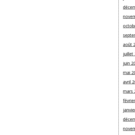
décem
novem
octob
septe
août 
juille
juin 2
mai 2
avril 
mars 
févrie
janvie
décem
novem