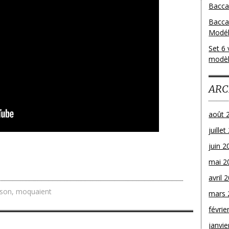
Baccar
Bacca
Modéle
Set 6 
modèl
ARC
août 
juille
juin 2
mai 2
avril 
son
,
moquaient
mars 
févrie
janvie