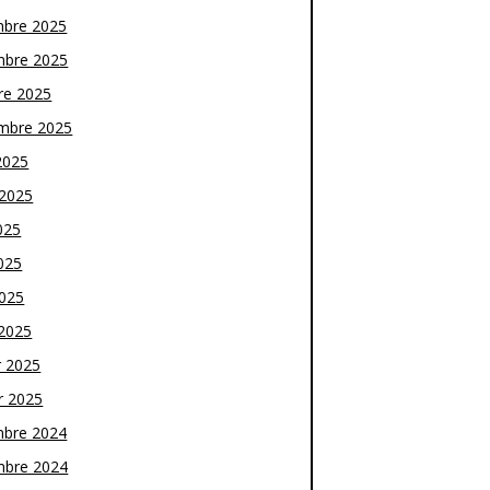
bre 2025
bre 2025
re 2025
mbre 2025
2025
t 2025
025
025
2025
2025
r 2025
r 2025
bre 2024
bre 2024