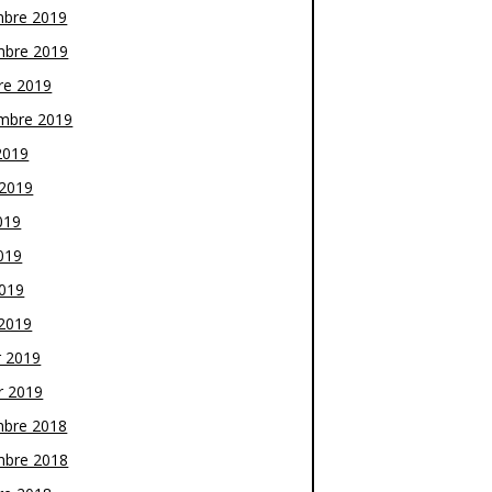
bre 2019
bre 2019
re 2019
mbre 2019
2019
t 2019
019
019
2019
2019
r 2019
r 2019
bre 2018
bre 2018