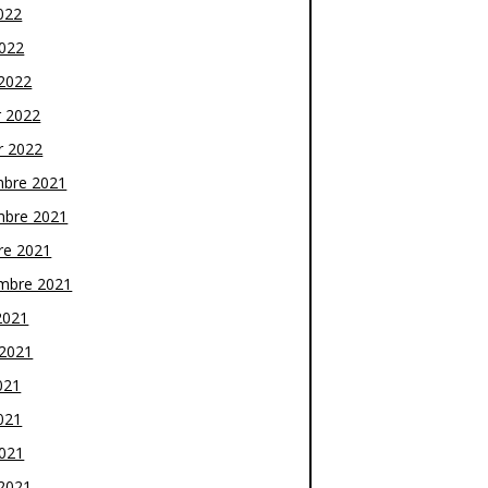
022
2022
2022
r 2022
r 2022
bre 2021
bre 2021
re 2021
mbre 2021
2021
t 2021
021
021
2021
2021