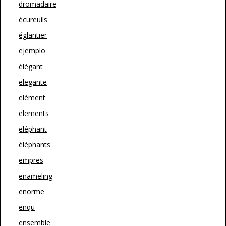
dromadaire
écureuils
églantier
ejemplo
élégant
elegante
elément
elements
eléphant
éléphants
empres
enameling
enorme
enqu
ensemble