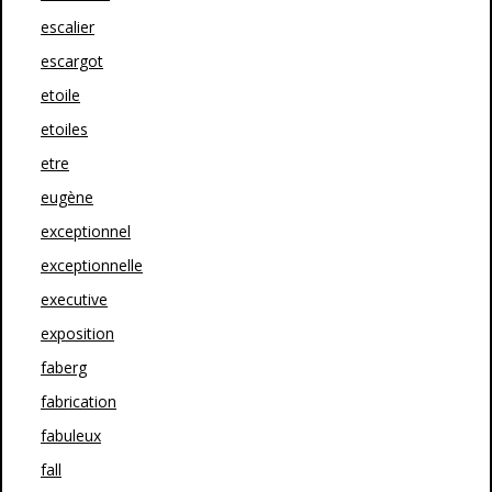
escalier
escargot
etoile
etoiles
etre
eugène
exceptionnel
exceptionnelle
executive
exposition
faberg
fabrication
fabuleux
fall