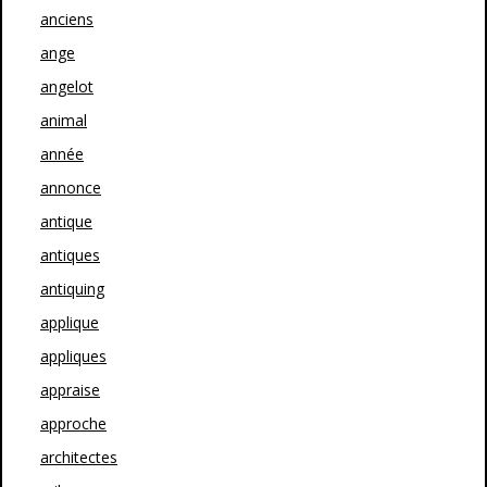
anciens
ange
angelot
animal
année
annonce
antique
antiques
antiquing
applique
appliques
appraise
approche
architectes