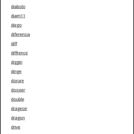
diabolo
diam11
diego
diferencia
diff
diffrence
diggin
dinge
dorure
dossier
double
drageoir
dragon
drive