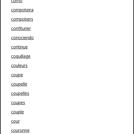
como
compoteira
compotiers
confiturier
conociendo
continue
coquillage
couleurs
coupe
coupelle
coupelles
coupes
couple
cour
couronne