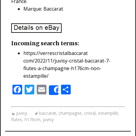
France.
Marque: Baccarat
Incoming search terms:
https://verrescristalbaccarat
com/2022/11/juvisy-cristal-baccarat-7-
flutes-a-champagne-h176cm-non-
estampille/
F
T
E
P
Share
ac
w
m
ar
e
itt
ai
ta
juvisy
baccarat
,
champagne
,
cristal
,
estampillé
,
b
er
l
g
flutes
,
h176cm
,
juvisy
o
er