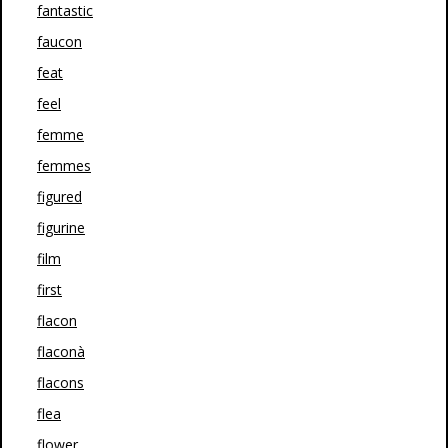
fantastic
faucon
feat
feel
femme
femmes
figured
figurine
film
first
flacon
flaconà
flacons
flea
flower