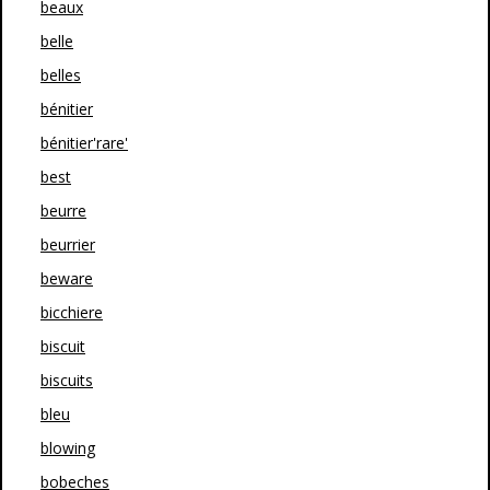
beaux
belle
belles
bénitier
bénitier'rare'
best
beurre
beurrier
beware
bicchiere
biscuit
biscuits
bleu
blowing
bobeches