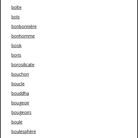
boîte
bols
bonbonnière
bonhomme
book
boris
borosilicate
bouchon
boucle
bouddha
bougeoir
bougeoirs
boule
boulesphère