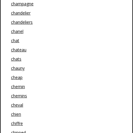
champagne
chandelier
chandeliers
chanel
chat
chateau
chats
chauny
cheap
chemin
chemins
cheval
chien
chiffre
chipped