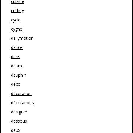
cuisine
cutting
cycle
cygne
dailymotion
dance
dans
daum
dauphin
déco
décoration
décorations
designer
dessous
deux