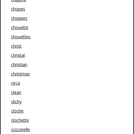
chopes
choppes
chouette
chouettes
christ
christal
christian
christmas
circa
clean
clichy
cloche
clochette
coccinelle