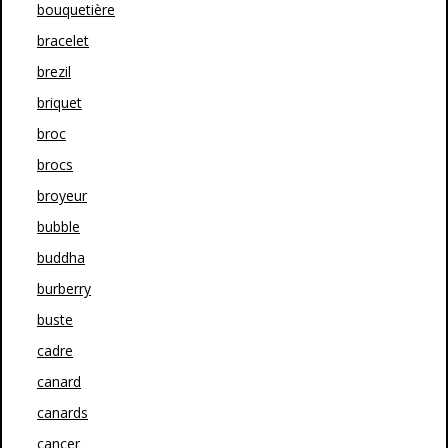
bouquetière
bracelet
brezil
briquet
broc
brocs
broyeur
bubble
buddha
burberry
buste
cadre
canard
canards
cancer