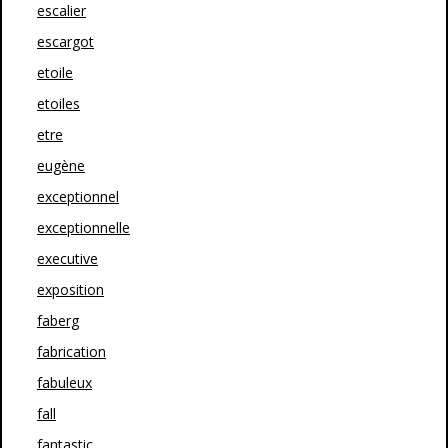
escalier
escargot
etoile
etoiles
etre
eugène
exceptionnel
exceptionnelle
executive
exposition
faberg
fabrication
fabuleux
fall
fantastic