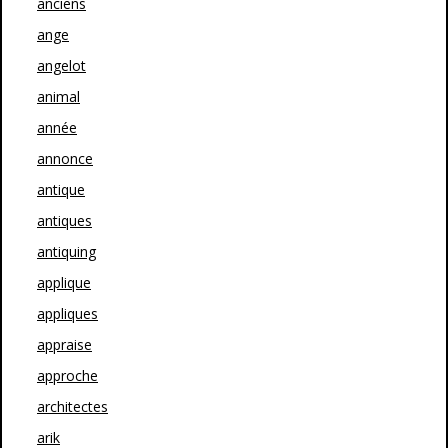
anciens
ange
angelot
animal
année
annonce
antique
antiques
antiquing
applique
appliques
appraise
approche
architectes
arik