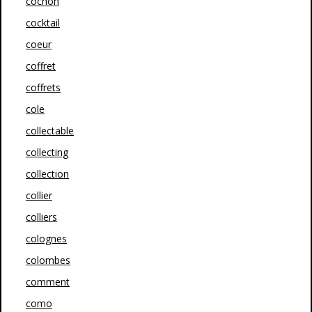
cochon
cocktail
coeur
coffret
coffrets
cole
collectable
collecting
collection
collier
colliers
colognes
colombes
comment
como