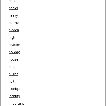
hate
healer
heavy
hermes
hidden
high
histoire
holiday
house
huge
huilier
huit
iconique
identify
important