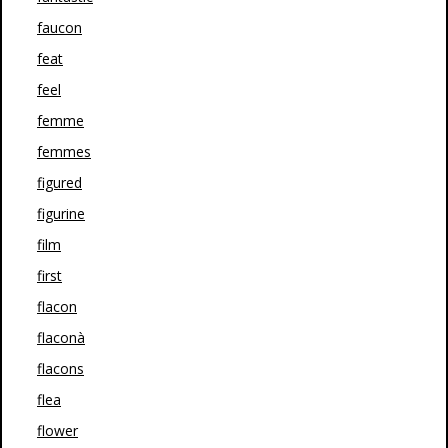
faucon
feat
feel
femme
femmes
figured
figurine
film
first
flacon
flaconà
flacons
flea
flower