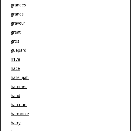
grandes
grands
graveur
great
gros
guépard
h178
hace
hallelujah
hammer
hand
harcourt
harmonie
harry