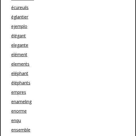
écureuils
églantier
ejemplo
élégant
elegante
elément
elements
eléphant
éléphants
empres
enameling
enorme
enqu
ensemble