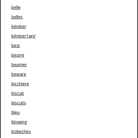
belle
belles
bénitier
bénitier'rare'
best
beurre
beurrier
beware
bicchiere
biscuit
biscuits
bleu
blowing
bobeches