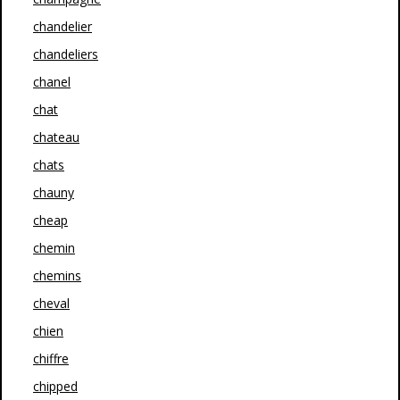
chandelier
chandeliers
chanel
chat
chateau
chats
chauny
cheap
chemin
chemins
cheval
chien
chiffre
chipped