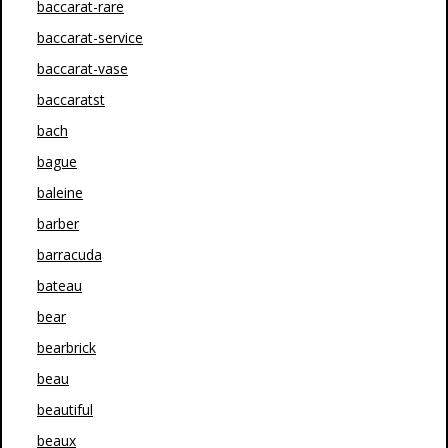
baccarat-rare
baccarat-service
baccarat-vase
baccaratst
bach
bague
baleine
barber
barracuda
bateau
bear
bearbrick
beau
beautiful
beaux