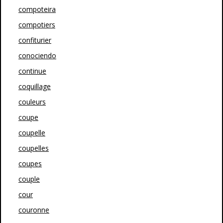
compoteira
compotiers
confiturier
conociendo
continue
coquillage
couleurs
coupe
coupelle
coupelles
coupes
couple
cour
couronne