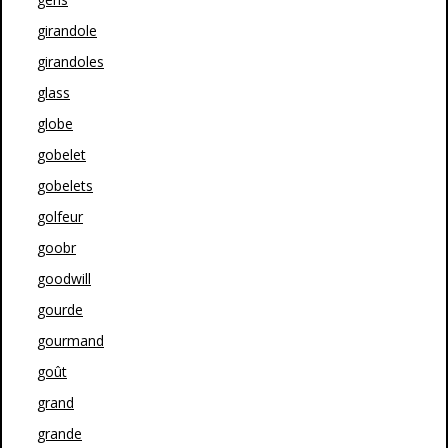
girandole
girandoles
glass
globe
gobelet
gobelets
golfeur
goobr
goodwill
gourde
gourmand
goût
grand
grande