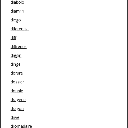
diabolo
diam11
diego
diferencia
diff
diffrence
diggin
dinge
dorure
dossier
double
drageoir
dragon
drive
dromadaire