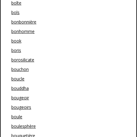
boîte
bols
bonbonnière
bonhomme
book
boris
borosilicate
bouchon
boucle
bouddha
bougeoir
bougeoirs
boule
boulesphère
bouquetière