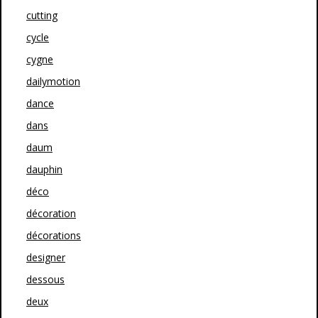
cutting
cycle
cygne
dailymotion
dance
dans
daum
dauphin
déco
décoration
décorations
designer
dessous
deux