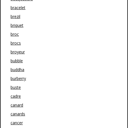
bracelet
brezil
briquet
broc
brocs
broyeur
bubble
buddha
burberry
buste
cadre
canard
canards
cancer