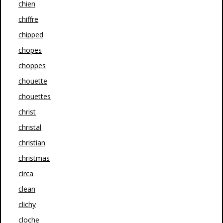
chien
chiffre
chipped
chopes
choppes
chouette
chouettes
christ
christal
christian
christmas
circa
clean
clichy
cloche