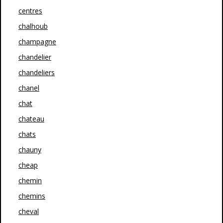
centres
chalhoub
champagne
chandelier
chandeliers
chanel
chat
chateau
chats
chauny
cheap
chemin
chemins
cheval