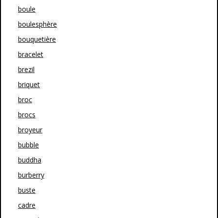
boule
boulesphère
bouquetière
bracelet
brezil
briquet
broc
brocs
broyeur
bubble
buddha
burberry
buste
cadre