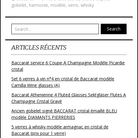
b
er
l
g
gobelet
,
harmonie
,
modèle
,
verre
,
whisky
o
er
o
Search
k
ARTICLES RÉCENTS
Baccarat service 6 Coupe A Champagne Modéle Picardie
cristal
Set 6 verres à vin n°4 en cristal de Baccarat modèle
Camilla Wine glasses (A)
Baccarat Athenienne 4 Fluted Glasses Sektgläser Flutes A
Champagne Cristal Gravé
Ancien gobelet signé BACCARAT cristal émaillé BLEU
modèle DIAMANTS PIERRERIES
5 verres à whisky modèle armagnac en cristal de
Baccarat (prix pour 1 verre)