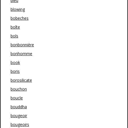
bleu
blowing
bobeches
boîte
bols
bonbonnière
bonhomme
book
boris
borosilicate
bouchon
boucle
bouddha
bougeoir
bougeoirs