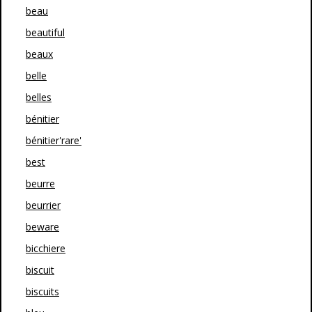
beau
beautiful
beaux
belle
belles
bénitier
bénitier'rare'
best
beurre
beurrier
beware
bicchiere
biscuit
biscuits