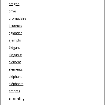
dragon
drive
dromadaire
écureuils
églantier
ejemplo
élégant
elegante
elément
elements
eléphant
éléphants
empres
enameling