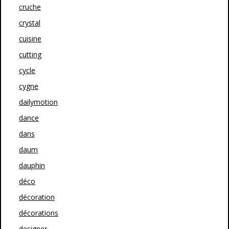
cruche
crystal
cuisine
cutting
cycle
cygne
dailymotion
dance
dans
daum
dauphin
déco
décoration
décorations
designer