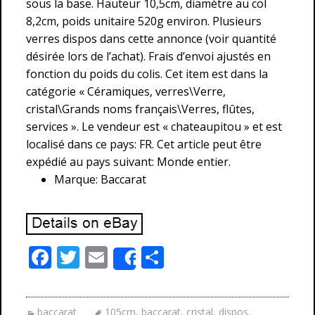
sous la base. Hauteur 10,5cm, diamètre au col
8,2cm, poids unitaire 520g environ. Plusieurs
verres dispos dans cette annonce (voir quantité
désirée lors de l’achat). Frais d’envoi ajustés en
fonction du poids du colis. Cet item est dans la
catégorie « Céramiques, verres\Verre,
cristal\Grands noms français\Verres, flûtes,
services ». Le vendeur est « chateaupitou » et est
localisé dans ce pays: FR. Cet article peut être
expédié au pays suivant: Monde entier.
Marque: Baccarat
F
T
E
P
Share
ac
w
m
ar
e
itt
ai
ta
baccarat
105cm
,
baccarat
,
cristal
,
dispos
,