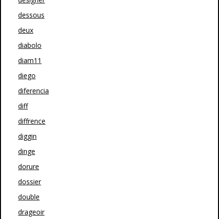
dessous
deux
diabolo
diam11
diego
diferencia
diff
diffrence
diggin
dinge
dorure
dossier
double
drageoir