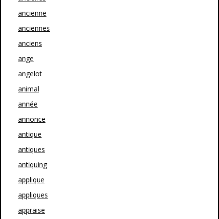
ancienne
anciennes
anciens
ange
angelot
animal
année
annonce
antique
antiques
antiquing
applique
appliques
appraise