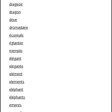
drageoir
dragon
drive
dromadaire
écureuils
églantier
ejemplo
élégant
elegante
elément
elements
eléphant
éléphants
empres