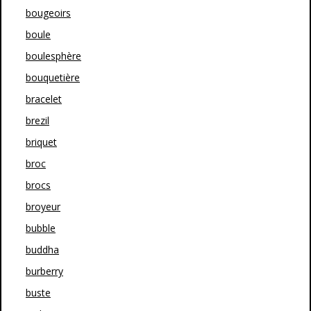
bougeoirs
boule
boulesphère
bouquetière
bracelet
brezil
briquet
broc
brocs
broyeur
bubble
buddha
burberry
buste