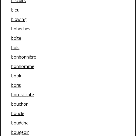
biscuits
bleu
blowing
bobeches
boîte
bols
bonbonnière
bonhomme
book
boris
borosilicate
bouchon
boucle
bouddha
bougeoir