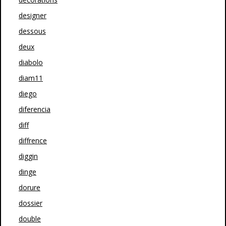
designer
dessous
deux
diabolo
diam11
diego
diferencia
diff
diffrence
diggin
dinge
dorure
dossier
double