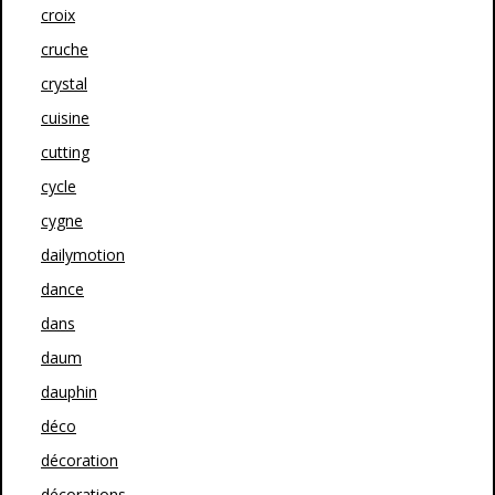
croix
cruche
crystal
cuisine
cutting
cycle
cygne
dailymotion
dance
dans
daum
dauphin
déco
décoration
décorations