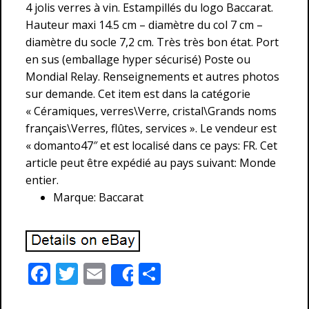
4 jolis verres à vin. Estampillés du logo Baccarat.
Hauteur maxi 14.5 cm – diamètre du col 7 cm –
diamètre du socle 7,2 cm. Très très bon état. Port
en sus (emballage hyper sécurisé) Poste ou
Mondial Relay. Renseignements et autres photos
sur demande. Cet item est dans la catégorie
« Céramiques, verres\Verre, cristal\Grands noms
français\Verres, flûtes, services ». Le vendeur est
« domanto47″ et est localisé dans ce pays: FR. Cet
article peut être expédié au pays suivant: Monde
entier.
Marque: Baccarat
F
T
E
P
Share
ac
w
m
ar