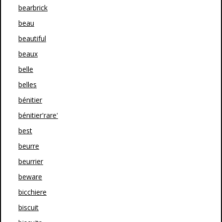
bearbrick
beau
beautiful
beaux
belle
belles
bénitier
bénitier'rare'
best
beurre
beurrier
beware
bicchiere
biscuit