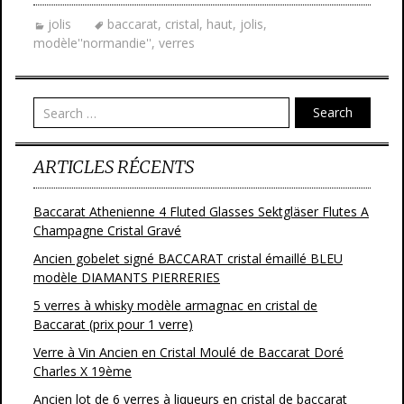
e
itt
ai
ta
jolis
baccarat
,
cristal
,
haut
,
jolis
,
b
er
l
g
modèle''normandie''
,
verres
o
er
o
Search
k
ARTICLES RÉCENTS
Baccarat Athenienne 4 Fluted Glasses Sektgläser Flutes A
Champagne Cristal Gravé
Ancien gobelet signé BACCARAT cristal émaillé BLEU
modèle DIAMANTS PIERRERIES
5 verres à whisky modèle armagnac en cristal de
Baccarat (prix pour 1 verre)
Verre à Vin Ancien en Cristal Moulé de Baccarat Doré
Charles X 19ème
Ancien lot de 6 verres à liqueurs en cristal de baccarat