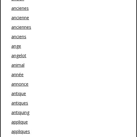
ancienes
ancienne
anciennes
anciens
ange
angelot
animal
année
annonce
antique
antiques
antiquing
applique
appliques