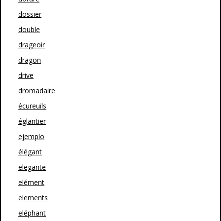
dossier
double
drageoir
dragon
drive
dromadaire
écureuils
églantier
ejemplo
élégant
elegante
elément
elements
eléphant