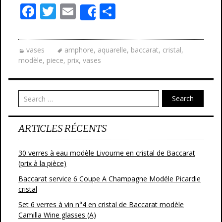
F
T
E
P
Share
ac
w
m
ar
e
itt
ai
ta
vases
amphore
,
aquarelle
,
baccarat
,
cristal
,
b
er
l
g
modèle
,
piece
,
prix
,
vases
o
er
o
Search
k
ARTICLES RÉCENTS
30 verres à eau modèle Livourne en cristal de Baccarat
(prix à la pièce)
Baccarat service 6 Coupe A Champagne Modéle Picardie
cristal
Set 6 verres à vin n°4 en cristal de Baccarat modèle
Camilla Wine glasses (A)