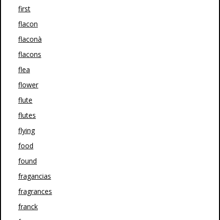
first
flacon
flaconà
flacons
flea
flower
flute
flutes
flying
food
found
fragancias
fragrances
franck