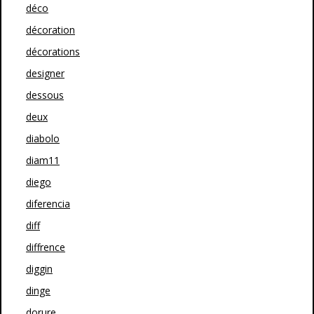
déco
décoration
décorations
designer
dessous
deux
diabolo
diam11
diego
diferencia
diff
diffrence
diggin
dinge
dorure