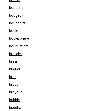
bouddha
bougeoir
bougeoirs
boule
boulesphère
bouquetière
bracelet
brezil
briquet
broc
brocs
broyeur
bubble
buddha