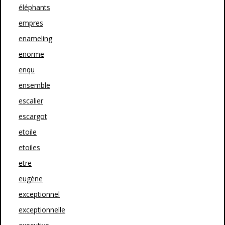
éléphants
empres
enameling
enorme
enqu
ensemble
escalier
escargot
etoile
etoiles
etre
eugène
exceptionnel
exceptionnelle