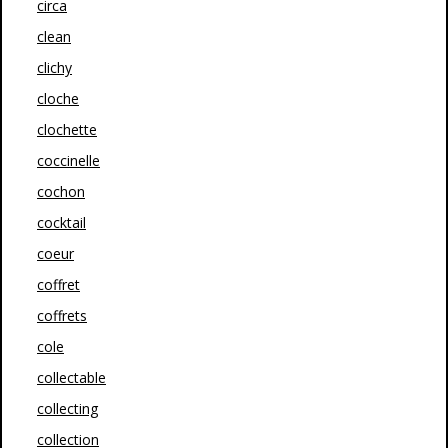
circa
clean
clichy
cloche
clochette
coccinelle
cochon
cocktail
coeur
coffret
coffrets
cole
collectable
collecting
collection