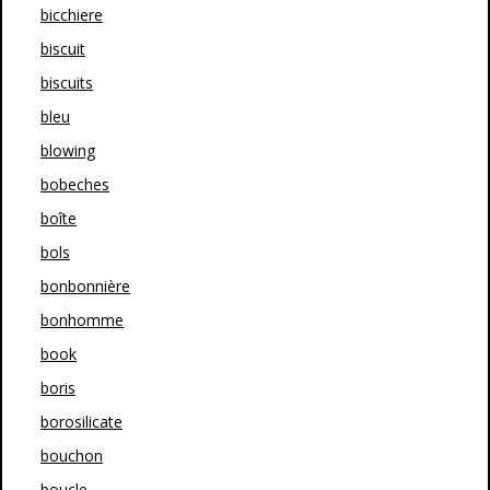
bicchiere
biscuit
biscuits
bleu
blowing
bobeches
boîte
bols
bonbonnière
bonhomme
book
boris
borosilicate
bouchon
boucle