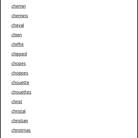
chemin
chemins
cheval
chien
chiffre
chipped
chopes
choppes
chouette
chouettes
christ
christal
christian
christmas