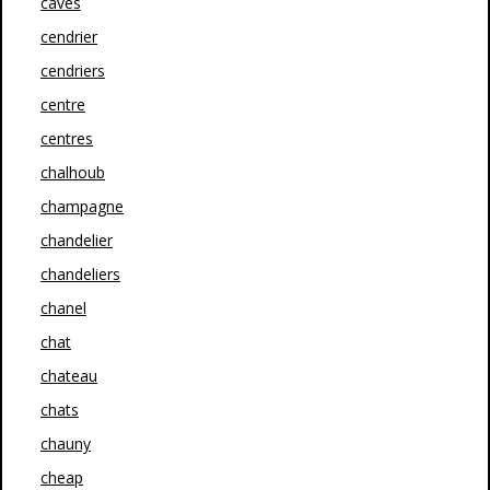
caves
cendrier
cendriers
centre
centres
chalhoub
champagne
chandelier
chandeliers
chanel
chat
chateau
chats
chauny
cheap