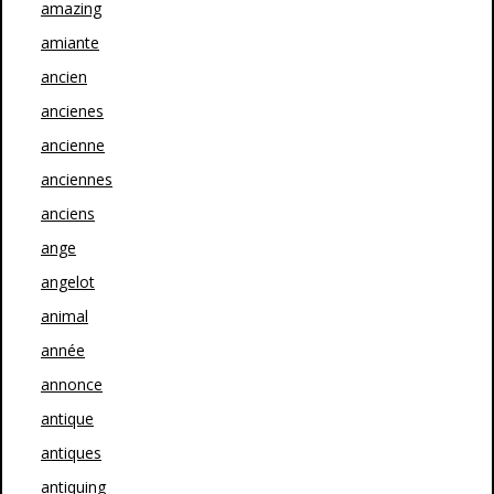
amazing
amiante
ancien
ancienes
ancienne
anciennes
anciens
ange
angelot
animal
année
annonce
antique
antiques
antiquing