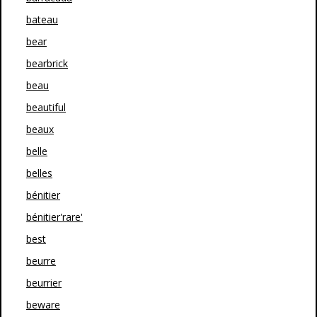
bateau
bear
bearbrick
beau
beautiful
beaux
belle
belles
bénitier
bénitier'rare'
best
beurre
beurrier
beware