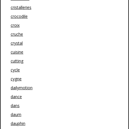
cristalleries
crocodile
croix
cruche
crystal
cuisine
cutting
cycle
cygne
dailymotion
dance
dans
daum
dauphin