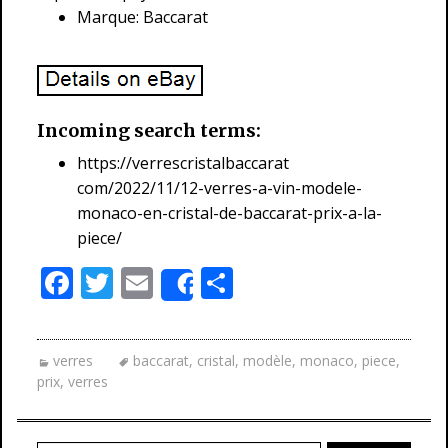
Marque: Baccarat
Incoming search terms:
https://verrescristalbaccarat
com/2022/11/12-verres-a-vin-modele-
monaco-en-cristal-de-baccarat-prix-a-la-
piece/
F
T
E
P
Share
ac
w
m
ar
e
itt
ai
ta
verres
baccarat
,
cristal
,
modèle
,
monaco
,
piece
,
b
er
l
g
prix
,
verres
o
er
o