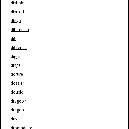
diabolo
diam11
diego
diferencia
diff
diffrence
diggin
dinge
dorure
dossier
double
drageoir
dragon
drive
dromadaire