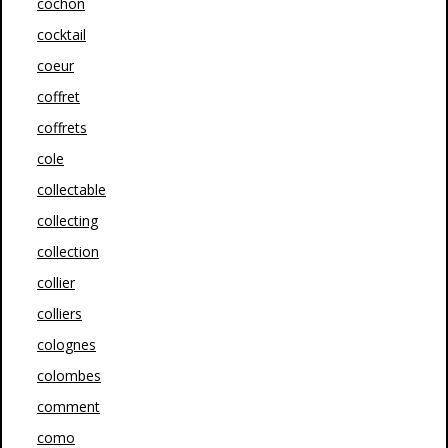
cochon
cocktail
coeur
coffret
coffrets
cole
collectable
collecting
collection
collier
colliers
colognes
colombes
comment
como