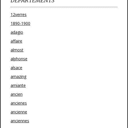
DÉPARTEMENTS
12verres
1890-1900
adagio
affaire
almost
alphonse
alsace
amazing
amiante
ancien
ancienes
ancienne
anciennes