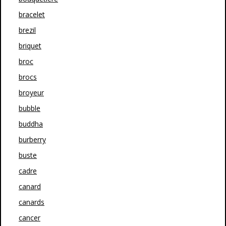
bracelet
brezil
briquet
broc
brocs
broyeur
bubble
buddha
burberry
buste
cadre
canard
canards
cancer