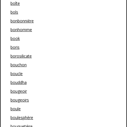
boîte
bols
bonbonnière
bonhomme
book
boris
borosilicate
bouchon
boucle
bouddha
bougeoir
bougeoirs
boule
boulesphère
bouquetière