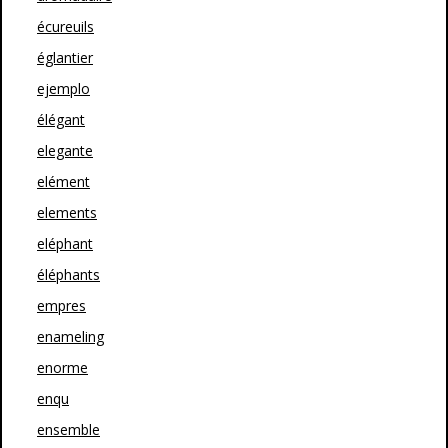
écureuils
églantier
ejemplo
élégant
elegante
elément
elements
eléphant
éléphants
empres
enameling
enorme
enqu
ensemble