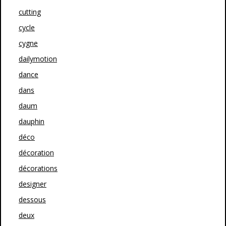
cutting
cycle
cygne
dailymotion
dance
dans
daum
dauphin
déco
décoration
décorations
designer
dessous
deux