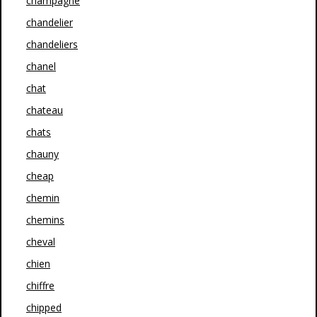
champagne
chandelier
chandeliers
chanel
chat
chateau
chats
chauny
cheap
chemin
chemins
cheval
chien
chiffre
chipped