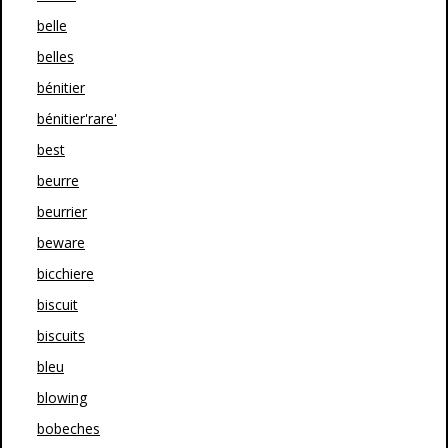
belle
belles
bénitier
bénitier'rare'
best
beurre
beurrier
beware
bicchiere
biscuit
biscuits
bleu
blowing
bobeches