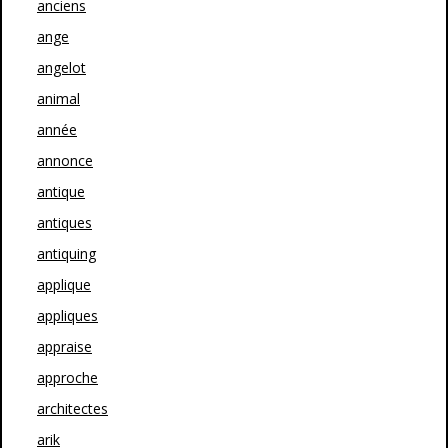
anciens
ange
angelot
animal
année
annonce
antique
antiques
antiquing
applique
appliques
appraise
approche
architectes
arik