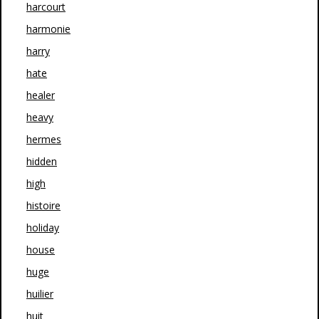
harcourt
harmonie
harry
hate
healer
heavy
hermes
hidden
high
histoire
holiday
house
huge
huilier
huit