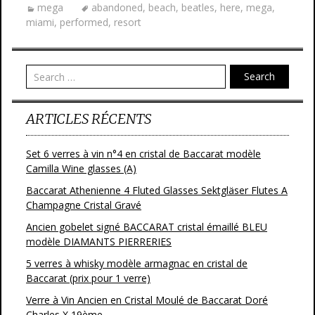
mega
abandoned
,
beach
,
beatles
,
here
,
mega
,
b
er
l
g
miami
,
performed
,
resort
o
er
o
Search
k
ARTICLES RÉCENTS
Set 6 verres à vin n°4 en cristal de Baccarat modèle
Camilla Wine glasses (A)
Baccarat Athenienne 4 Fluted Glasses Sektgläser Flutes A
Champagne Cristal Gravé
Ancien gobelet signé BACCARAT cristal émaillé BLEU
modèle DIAMANTS PIERRERIES
5 verres à whisky modèle armagnac en cristal de
Baccarat (prix pour 1 verre)
Verre à Vin Ancien en Cristal Moulé de Baccarat Doré
Charles X 19ème