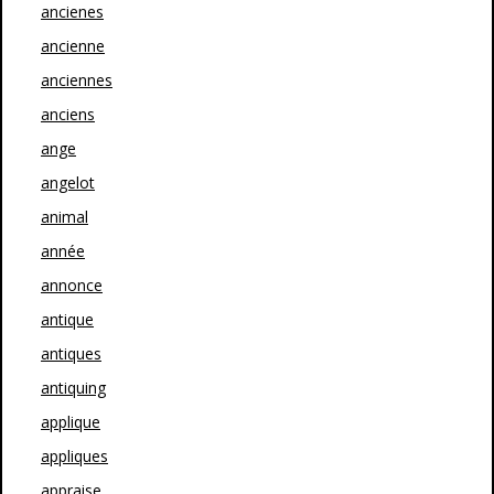
ancienes
ancienne
anciennes
anciens
ange
angelot
animal
année
annonce
antique
antiques
antiquing
applique
appliques
appraise