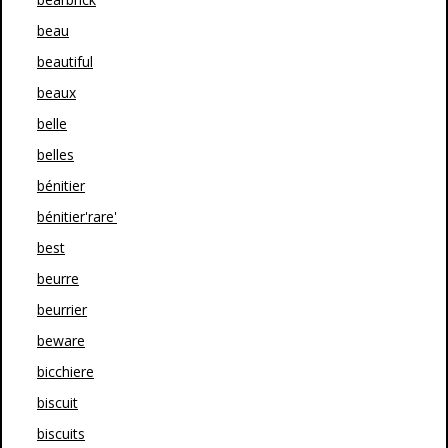
beau
beautiful
beaux
belle
belles
bénitier
bénitier'rare'
best
beurre
beurrier
beware
bicchiere
biscuit
biscuits