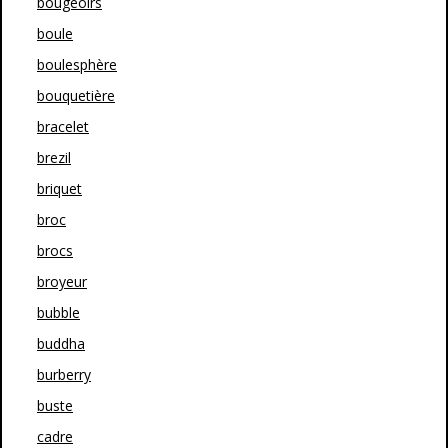
bougeoirs
boule
boulesphère
bouquetière
bracelet
brezil
briquet
broc
brocs
broyeur
bubble
buddha
burberry
buste
cadre