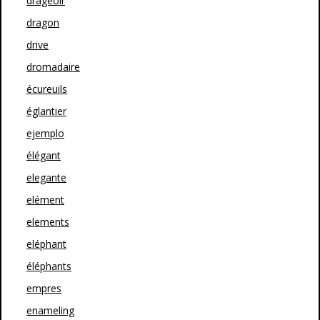
drageoir
dragon
drive
dromadaire
écureuils
églantier
ejemplo
élégant
elegante
elément
elements
eléphant
éléphants
empres
enameling