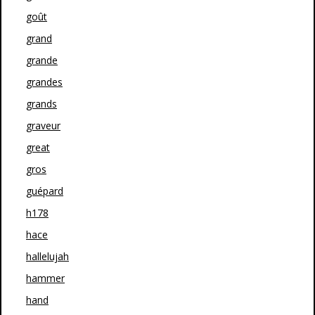
goût
grand
grande
grandes
grands
graveur
great
gros
guépard
h178
hace
hallelujah
hammer
hand