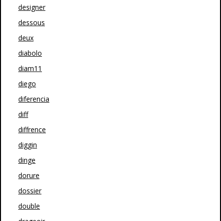
designer
dessous
deux
diabolo
diam11
diego
diferencia
diff
diffrence
diggin
dinge
dorure
dossier
double