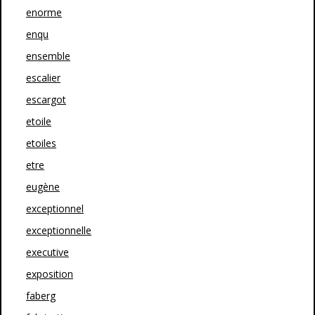
enorme
enqu
ensemble
escalier
escargot
etoile
etoiles
etre
eugène
exceptionnel
exceptionnelle
executive
exposition
faberg