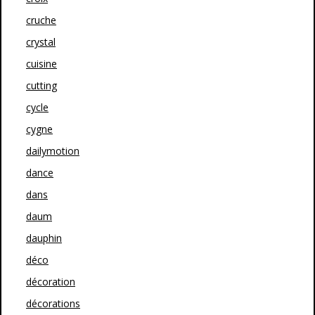
cruche
crystal
cuisine
cutting
cycle
cygne
dailymotion
dance
dans
daum
dauphin
déco
décoration
décorations