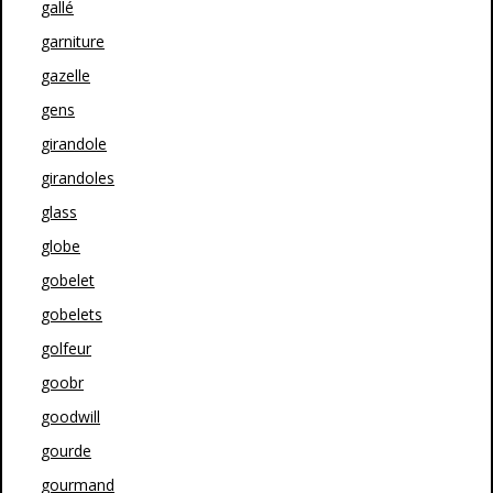
gallé
garniture
gazelle
gens
girandole
girandoles
glass
globe
gobelet
gobelets
golfeur
goobr
goodwill
gourde
gourmand