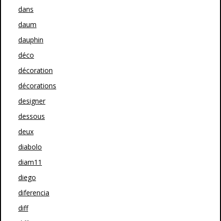
dans
daum
dauphin
déco
décoration
décorations
designer
dessous
deux
diabolo
diam11
diego
diferencia
diff