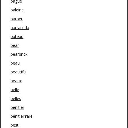
bague
baleine
barber
barracuda
bateau
bear
bearbrick
beau
beautiful
beaux
belle
belles
bénitier
bénitier'rare'
best