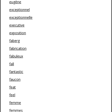
eugène
exceptionnel
exceptionnelle
executive
exposition
faberg
fabrication
fabuleux
fall
fantastic
faucon
feat
feel
femme
femmes