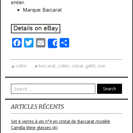
entier.
Marque: Baccarat
F
T
E
P
Share
ac
w
m
ar
e
itt
ai
ta
collier
baccarat
,
collier
,
cristal
,
gallet
,
noir
b
er
l
g
o
er
o
Search
k
ARTICLES RÉCENTS
Set 6 verres à vin n°4 en cristal de Baccarat modèle
Camilla Wine glasses (A)