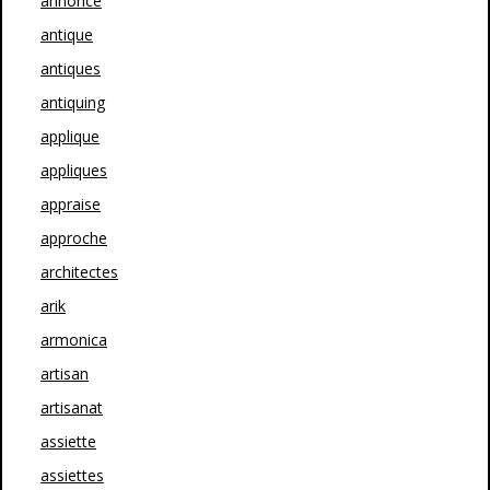
annonce
antique
antiques
antiquing
applique
appliques
appraise
approche
architectes
arik
armonica
artisan
artisanat
assiette
assiettes