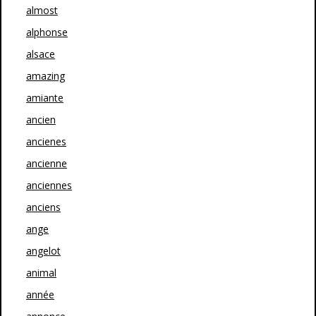
almost
alphonse
alsace
amazing
amiante
ancien
ancienes
ancienne
anciennes
anciens
ange
angelot
animal
année