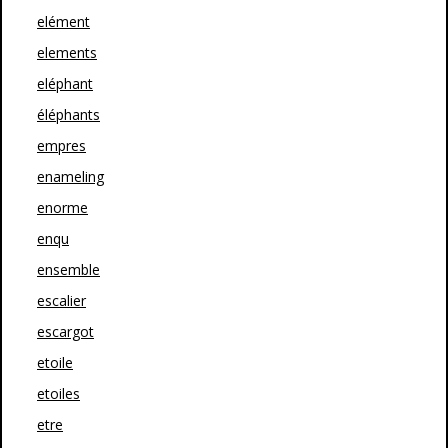
elément
elements
eléphant
éléphants
empres
enameling
enorme
enqu
ensemble
escalier
escargot
etoile
etoiles
etre