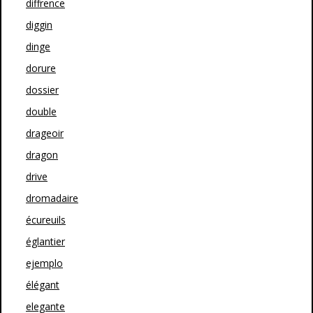
diffrence
diggin
dinge
dorure
dossier
double
drageoir
dragon
drive
dromadaire
écureuils
églantier
ejemplo
élégant
elegante