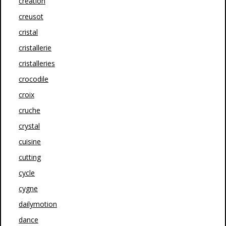
creation
creusot
cristal
cristallerie
cristalleries
crocodile
croix
cruche
crystal
cuisine
cutting
cycle
cygne
dailymotion
dance