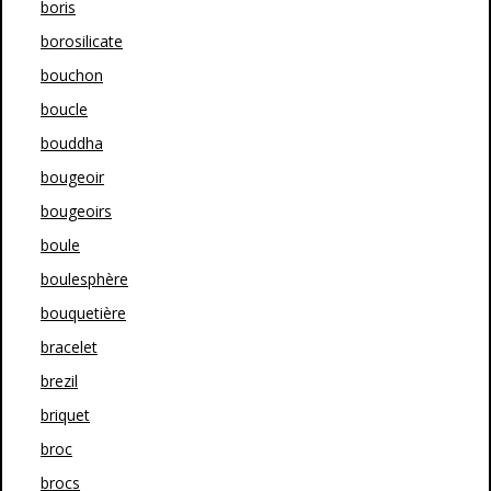
boris
borosilicate
bouchon
boucle
bouddha
bougeoir
bougeoirs
boule
boulesphère
bouquetière
bracelet
brezil
briquet
broc
brocs