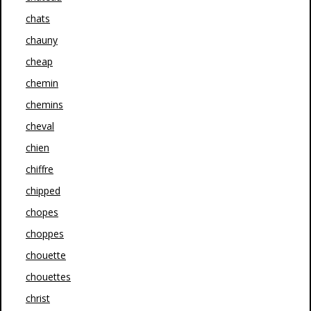
chats
chauny
cheap
chemin
chemins
cheval
chien
chiffre
chipped
chopes
choppes
chouette
chouettes
christ