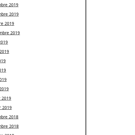
bre 2019
bre 2019
re 2019
mbre 2019
2019
t 2019
019
019
2019
2019
r 2019
r 2019
bre 2018
bre 2018