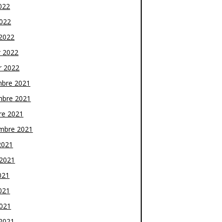
022
2022
2022
r 2022
r 2022
bre 2021
bre 2021
re 2021
mbre 2021
2021
t 2021
021
021
2021
2021