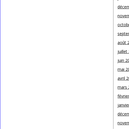
décem
novem
octob
septe
août 
juille
juin 2
mai 2
avril 
mars 
févrie
janvie
décem
novem