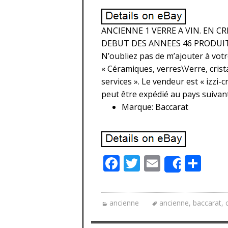
ANCIENNE 1 VERRE A VIN. EN C
DEBUT DES ANNEES 46 PRODUIT.
N’oubliez pas de m’ajouter à votre
« Céramiques, verres\Verre, crist
services ». Le vendeur est « izzi-cr
peut être expédié au pays suivan
Marque: Baccarat
F
T
E
P
Share
ac
w
m
ar
e
itt
ai
ta
ancienne
ancienne
,
baccarat
,
b
er
l
g