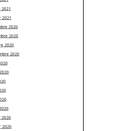
r 2021
r 2021
bre 2020
bre 2020
re 2020
mbre 2020
2020
t 2020
020
020
2020
2020
r 2020
r 2020