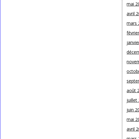
mai 2
avril 
mars 
févrie
janvie
décem
novem
octob
septe
août 
juille
juin 2
mai 2
avril 
mars 