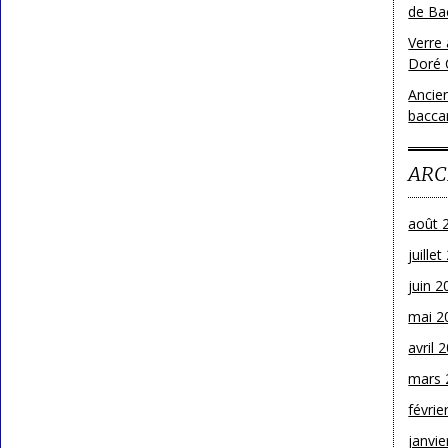
de Bac
Verre 
Doré 
Ancien
bacca
ARC
août 
juille
juin 2
mai 2
avril 
mars 
févrie
janvie