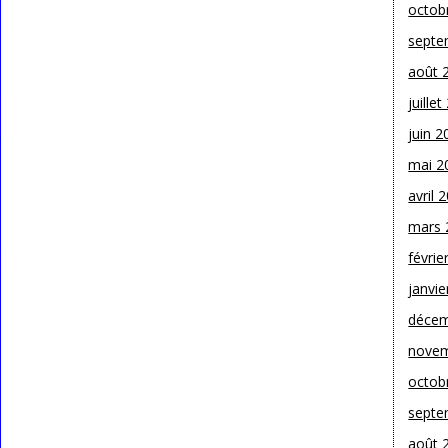
octob
septe
août 
juille
juin 2
mai 2
avril 
mars 
févrie
janvie
décem
novem
octob
septe
août 