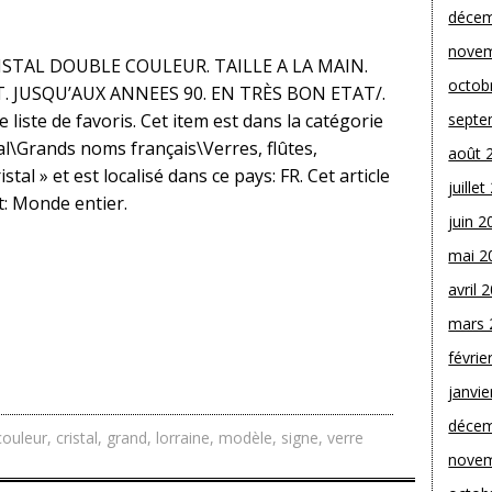
décem
novem
RISTAL DOUBLE COULEUR. TAILLE A LA MAIN.
octob
 JUSQU’AUX ANNEES 90. EN TRÈS BON ETAT/.
 liste de favoris. Cet item est dans la catégorie
septe
al\Grands noms français\Verres, flûtes,
août 
istal » et est localisé dans ce pays: FR. Cet article
juille
t: Monde entier.
juin 2
mai 2
avril 
mars 
févrie
janvie
décem
couleur
,
cristal
,
grand
,
lorraine
,
modèle
,
signe
,
verre
novem