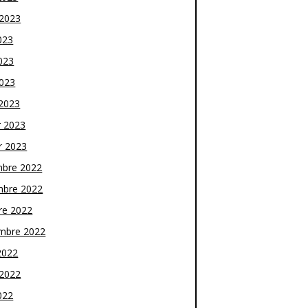
t 2023
023
023
2023
2023
r 2023
r 2023
bre 2022
bre 2022
re 2022
mbre 2022
2022
t 2022
022