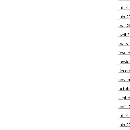
juille
juin 2
mai 2
avril 
mars 
févrie
janvie
décem
novem
octob
septe
août 
juille
juin 2