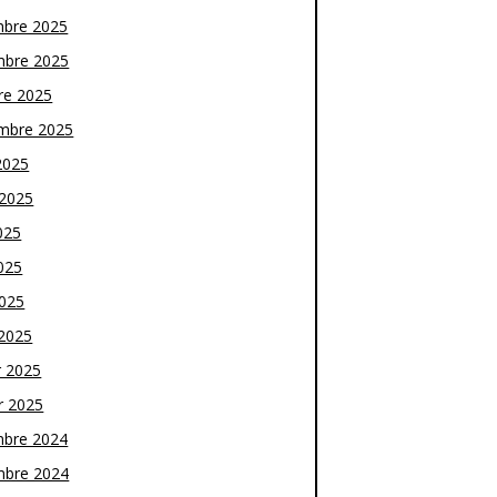
bre 2025
bre 2025
re 2025
mbre 2025
2025
t 2025
025
025
2025
2025
r 2025
r 2025
bre 2024
bre 2024