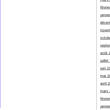
févrie
janvie
décem
novem
octob
septe
août 
juille
juin 2
mai 2
avril 
mars 
févrie
janvie