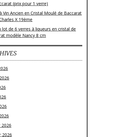
carat (prix pour 1 verre)
à Vin Ancien en Cristal Moulé de Baccarat
Charles X 19ème
 lot de 6 verres à liqueurs en cristal de
rat modèle Nancy 8 cm
HIVES
2026
t 2026
026
026
2026
2026
r 2026
r 2026