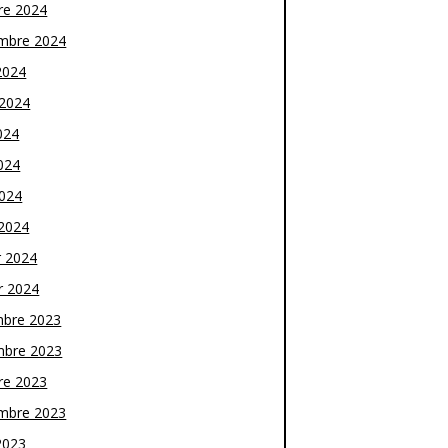
re 2024
mbre 2024
2024
t 2024
024
024
2024
2024
r 2024
r 2024
bre 2023
bre 2023
re 2023
mbre 2023
2023