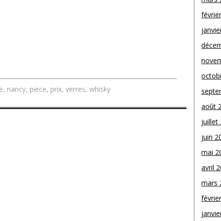
févrie
janvie
décem
novem
octob
e
,
nancy
,
piece
,
prix
,
verres
,
whisky
septe
août 
juille
juin 2
mai 2
avril 
mars 
févrie
janvie