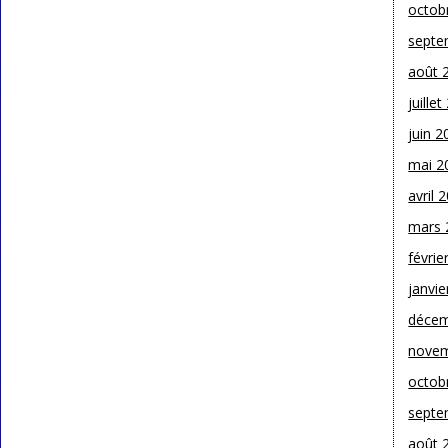
octob
septe
août 
juille
juin 2
mai 2
avril 
mars 
févrie
janvie
décem
novem
octob
septe
août 