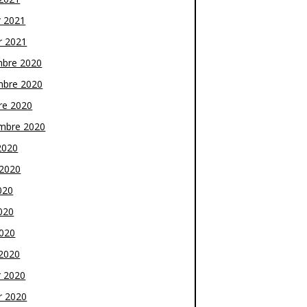
r 2021
r 2021
bre 2020
bre 2020
re 2020
mbre 2020
2020
t 2020
020
020
2020
2020
r 2020
r 2020