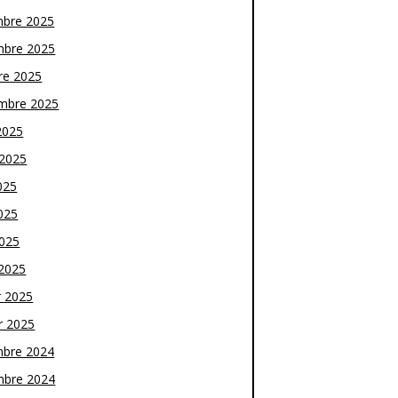
bre 2025
bre 2025
re 2025
mbre 2025
2025
t 2025
025
025
2025
2025
r 2025
r 2025
bre 2024
bre 2024