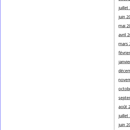
juille
juin 2
mai 2
avril 
mars 
févrie
janvie
décem
novem
octob
septe
août 
juille
juin 2