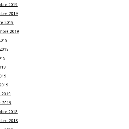
bre 2019
bre 2019
re 2019
mbre 2019
2019
t 2019
019
019
2019
2019
r 2019
r 2019
bre 2018
bre 2018