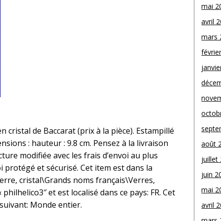
mai 2
avril 
mars 
févrie
janvie
décem
novem
octob
septe
cristal de Baccarat (prix à la pièce). Estampillé
nsions : hauteur : 9.8 cm. Pensez à la livraison
août 
ture modifiée avec les frais d’envoi au plus
juille
i protégé et sécurisé. Cet item est dans la
juin 2
erre, cristal\Grands noms français\Verres,
mai 2
« philhelico3″ et est localisé dans ce pays: FR. Cet
 suivant: Monde entier.
avril 
mars 