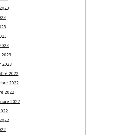
t 2023
023
023
2023
2023
r 2023
r 2023
bre 2022
bre 2022
re 2022
mbre 2022
2022
t 2022
022