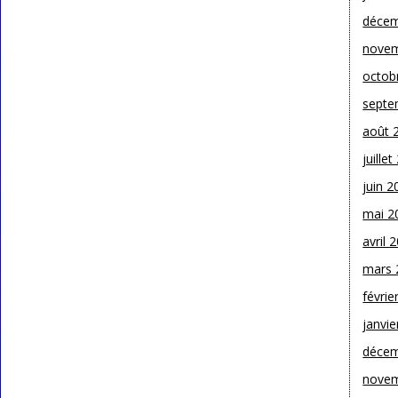
décem
novem
octob
septe
août 
juille
juin 2
mai 2
avril 
mars 
févrie
janvie
décem
novem