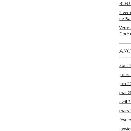
BLEU
5 ver
de Bac
Verre 
Doré 
ARC
août 
juille
juin 2
mai 2
avril 
mars 
févrie
janvie