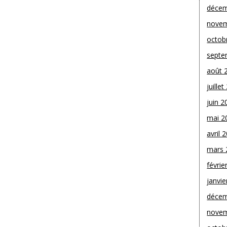
décem
novem
octob
septe
août 
juille
juin 2
mai 2
avril 
mars 
févrie
janvie
décem
novem