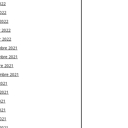
022
2022
2022
r 2022
r 2022
bre 2021
bre 2021
re 2021
mbre 2021
2021
t 2021
021
021
2021
2021