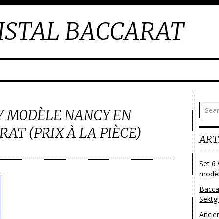
ISTAL BACCARAT
KY MODÈLE NANCY EN
AT (PRIX À LA PIÈCE)
ART
Set 6 
modèl
Bacca
Sektg
Ancie