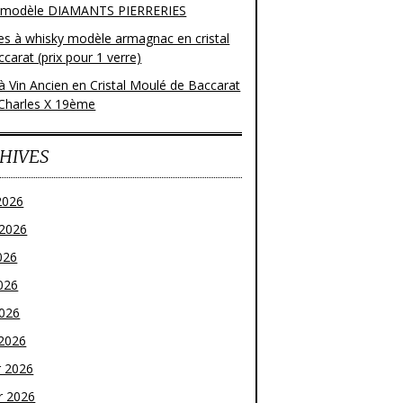
 modèle DIAMANTS PIERRERIES
res à whisky modèle armagnac en cristal
carat (prix pour 1 verre)
à Vin Ancien en Cristal Moulé de Baccarat
Charles X 19ème
HIVES
2026
t 2026
026
026
2026
2026
r 2026
r 2026