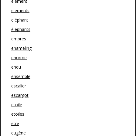
elément
elements
eléphant
éléphants
empres
enameling
enorme
enqu
ensemble
escalier
escargot
etoile
etoiles
etre
eugène