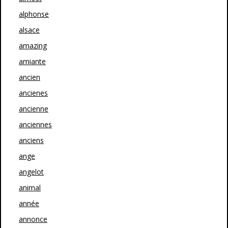
alphonse
alsace
amazing
amiante
ancien
ancienes
ancienne
anciennes
anciens
ange
angelot
animal
année
annonce