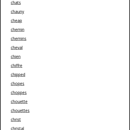
chats
chauny
cheap
chemin
chemins
cheval
chien
chiffre
chipped
chopes
choppes
chouette
chouettes
christ
christal