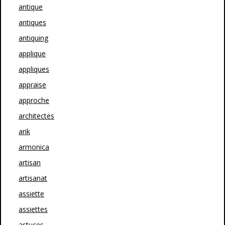
antique
antiques
antiquing
applique
appliques
appraise
approche
architectes
arik
armonica
artisan
artisanat
assiette
assiettes
astuces