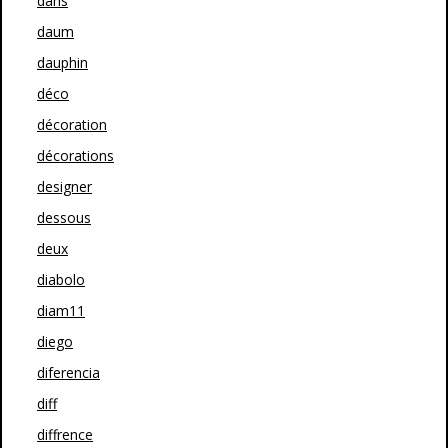
dans
daum
dauphin
déco
décoration
décorations
designer
dessous
deux
diabolo
diam11
diego
diferencia
diff
diffrence