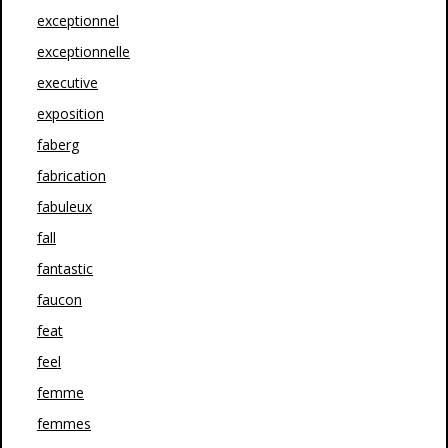
exceptionnel
exceptionnelle
executive
exposition
faberg
fabrication
fabuleux
fall
fantastic
faucon
feat
feel
femme
femmes