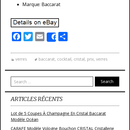
Marque: Baccarat
F
T
E
P
Share
ac
w
m
ar
e
itt
ai
ta
verres
baccarat
,
cocktail
,
cristal
,
prix
,
verres
b
er
l
g
o
er
o
Search
k
ARTICLES RÉCENTS
Lot de 5 Coupes À Champagne En Cristal Baccarat
Modèle Océan
CARAFE Modèle Vologne Bouchon CRISTAL Cristallerie