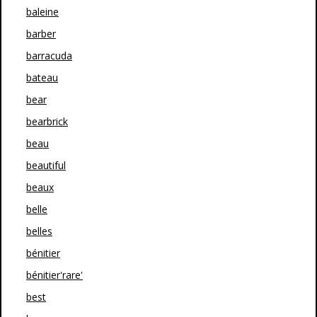
baleine
barber
barracuda
bateau
bear
bearbrick
beau
beautiful
beaux
belle
belles
bénitier
bénitier'rare'
best