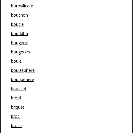
borosilicate
bouchon
boucle
bouddha
bougeoir
bougeoirs
boule
boulesphère
bouquetière
bracelet
brezil
briquet
broc
brocs