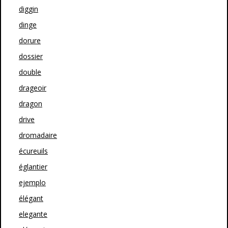
diggin
dinge
dorure
dossier
double
drageoir
dragon
drive
dromadaire
écureuils
églantier
ejemplo
élégant
elegante