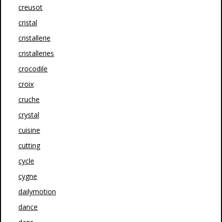
creusot
cristal
cristallerie
cristalleries
crocodile
croix
cruche
crystal
cuisine
cutting
cycle
cygne
dailymotion
dance