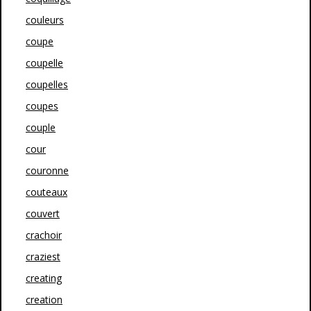
couleurs
coupe
coupelle
coupelles
coupes
couple
cour
couronne
couteaux
couvert
crachoir
craziest
creating
creation