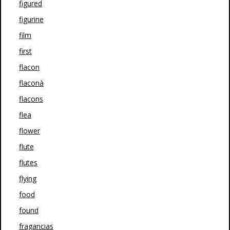
figured
figurine
film
first
flacon
flaconà
flacons
flea
flower
flute
flutes
flying
food
found
fragancias