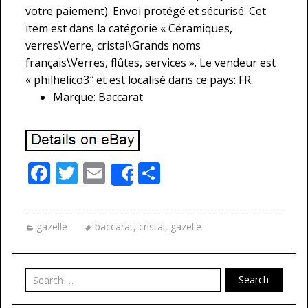
votre paiement). Envoi protégé et sécurisé. Cet
item est dans la catégorie « Céramiques,
verres\Verre, cristal\Grands noms
français\Verres, flûtes, services ». Le vendeur est
« philhelico3″ et est localisé dans ce pays: FR.
Marque: Baccarat
F
T
E
P
Share
ac
w
m
ar
e
itt
ai
ta
gazelle
baccarat
,
cristal
,
gazelle
b
er
l
g
o
er
o
Search
k