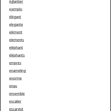
églantier
ejemplo
élégant
elegante
elément
elements
eléphant
éléphants
empres
enameling
enorme
enqu
ensemble
escalier
escargot