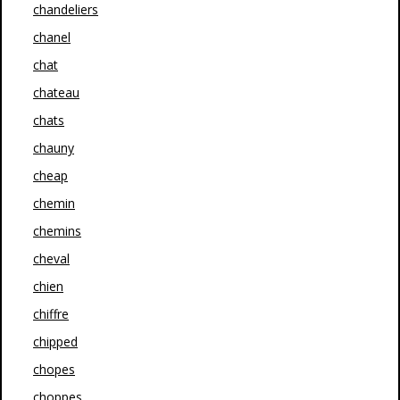
chandeliers
chanel
chat
chateau
chats
chauny
cheap
chemin
chemins
cheval
chien
chiffre
chipped
chopes
choppes