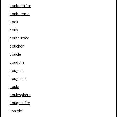
bonbonnière
bonhomme
book
boris
borosilicate
bouchon
boucle
bouddha
bougeoir
bougeoirs
boule
boulesphère
bouquetière
bracelet