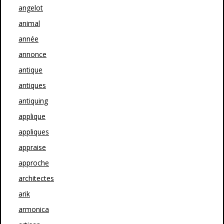
angelot
animal
année
annonce
antique
antiques
antiquing
applique
appliques
appraise
approche
architectes
arik
armonica