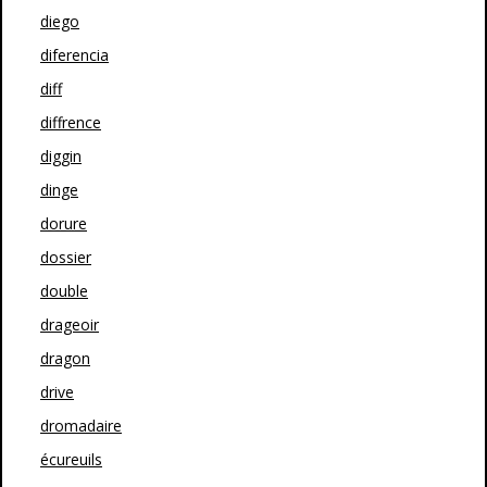
diego
diferencia
diff
diffrence
diggin
dinge
dorure
dossier
double
drageoir
dragon
drive
dromadaire
écureuils