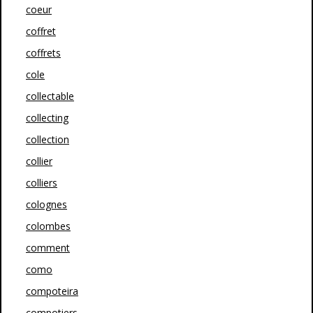
coeur
coffret
coffrets
cole
collectable
collecting
collection
collier
colliers
colognes
colombes
comment
como
compoteira
compotiers