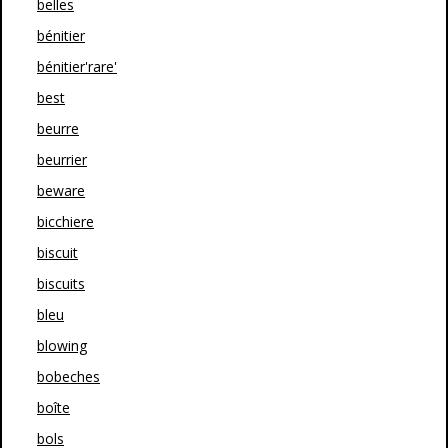
belles
bénitier
bénitier'rare'
best
beurre
beurrier
beware
bicchiere
biscuit
biscuits
bleu
blowing
bobeches
boîte
bols