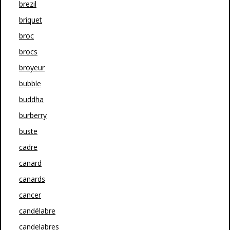
brezil
briquet
broc
brocs
broyeur
bubble
buddha
burberry
buste
cadre
canard
canards
cancer
candélabre
candelabres