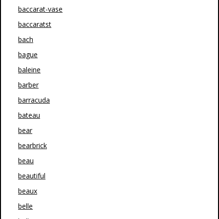
baccarat-vase
baccaratst
bach
bague
baleine
barber
barracuda
bateau
bear
bearbrick
beau
beautiful
beaux
belle