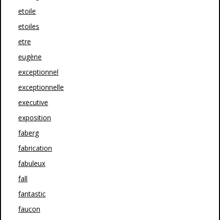
etoile
etoiles
etre
eugène
exceptionnel
exceptionnelle
executive
exposition
faberg
fabrication
fabuleux
fall
fantastic
faucon