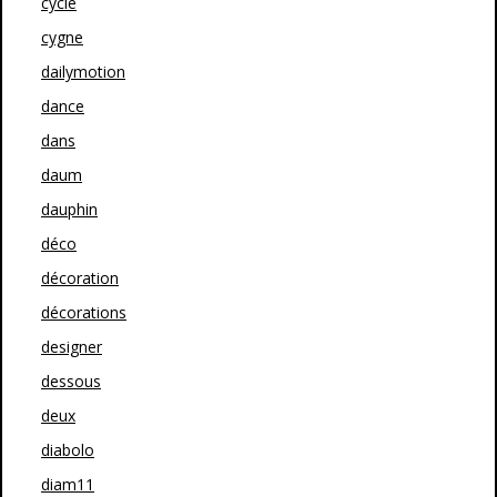
cycle
cygne
dailymotion
dance
dans
daum
dauphin
déco
décoration
décorations
designer
dessous
deux
diabolo
diam11