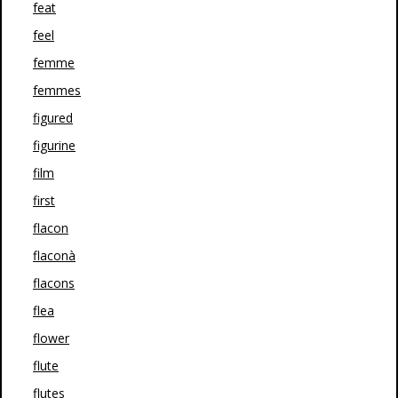
feat
feel
femme
femmes
figured
figurine
film
first
flacon
flaconà
flacons
flea
flower
flute
flutes