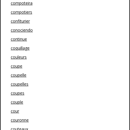
compoteira
compotiers
confiturier
conociendo
continue
coquillage
couleurs
coupe
coupelle
coupelles
coupes
couple
cour
couronne
couteaux