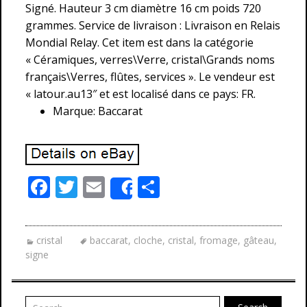
Signé. Hauteur 3 cm diamètre 16 cm poids 720
grammes. Service de livraison : Livraison en Relais
Mondial Relay. Cet item est dans la catégorie
« Céramiques, verres\Verre, cristal\Grands noms
français\Verres, flûtes, services ». Le vendeur est
« latour.au13″ et est localisé dans ce pays: FR.
Marque: Baccarat
F
T
E
P
Share
ac
w
m
ar
e
itt
ai
ta
cristal
baccarat
,
cloche
,
cristal
,
fromage
,
gâteau
,
b
er
l
g
signe
o
er
o