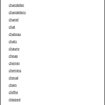
chandelier
chandeliers
chanel
chat
chateau
chats
chauny
cheap
chemin
chemins
cheval
chien
chiffre
chipped