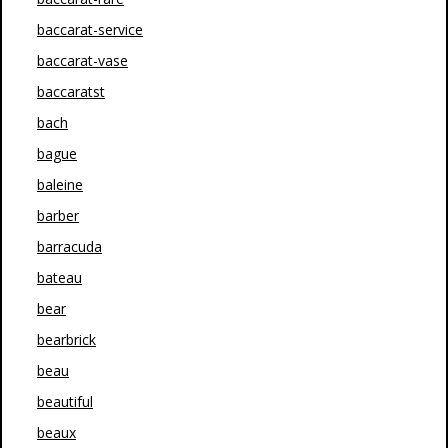
baccarat-service
baccarat-vase
baccaratst
bach
bague
baleine
barber
barracuda
bateau
bear
bearbrick
beau
beautiful
beaux