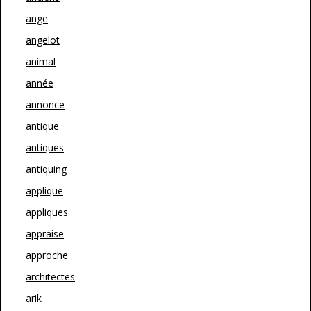
ange
angelot
animal
année
annonce
antique
antiques
antiquing
applique
appliques
appraise
approche
architectes
arik