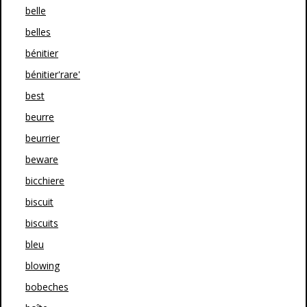
belle
belles
bénitier
bénitier'rare'
best
beurre
beurrier
beware
bicchiere
biscuit
biscuits
bleu
blowing
bobeches