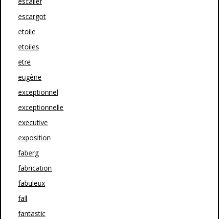
escalier
escargot
etoile
etoiles
etre
eugène
exceptionnel
exceptionnelle
executive
exposition
faberg
fabrication
fabuleux
fall
fantastic