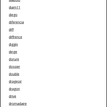
diam11
diego
diferencia
diff
diffrence
diggin
dinge
dorure
dossier
double
drageoir
dragon
drive
dromadaire