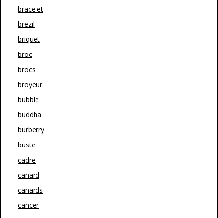
bracelet
brezil
briquet
broc
brocs
broyeur
bubble
buddha
burberry
buste
cadre
canard
canards
cancer