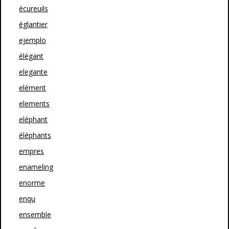
écureuils
églantier
ejemplo
élégant
elegante
elément
elements
eléphant
éléphants
empres
enameling
enorme
enqu
ensemble