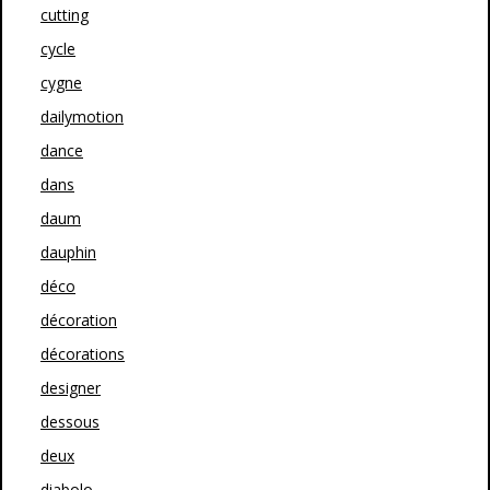
cutting
cycle
cygne
dailymotion
dance
dans
daum
dauphin
déco
décoration
décorations
designer
dessous
deux
diabolo