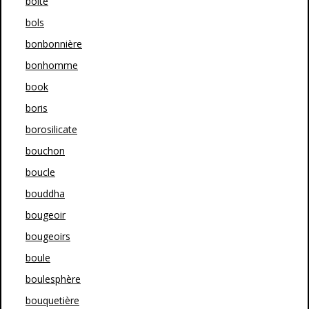
boîte
bols
bonbonnière
bonhomme
book
boris
borosilicate
bouchon
boucle
bouddha
bougeoir
bougeoirs
boule
boulesphère
bouquetière