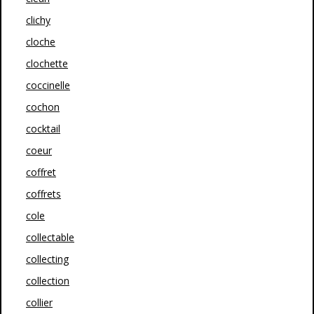
clichy
cloche
clochette
coccinelle
cochon
cocktail
coeur
coffret
coffrets
cole
collectable
collecting
collection
collier