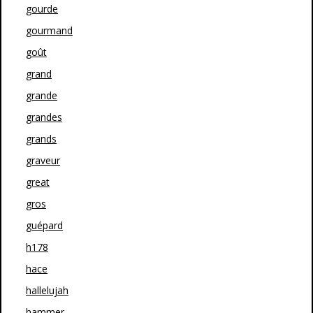
gourde
gourmand
goût
grand
grande
grandes
grands
graveur
great
gros
guépard
h178
hace
hallelujah
hammer