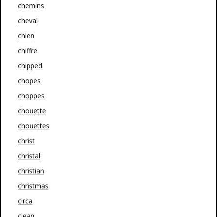
chemins
cheval
chien
chiffre
chipped
chopes
choppes
chouette
chouettes
christ
christal
christian
christmas
circa
clean