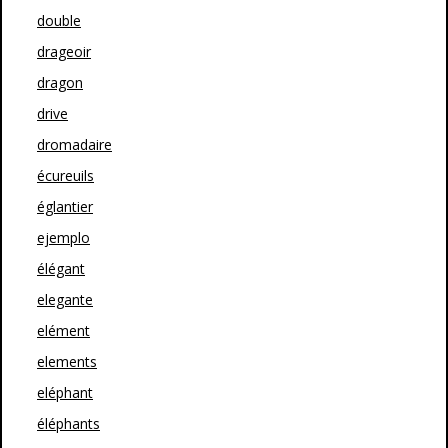
double
drageoir
dragon
drive
dromadaire
écureuils
églantier
ejemplo
élégant
elegante
elément
elements
eléphant
éléphants