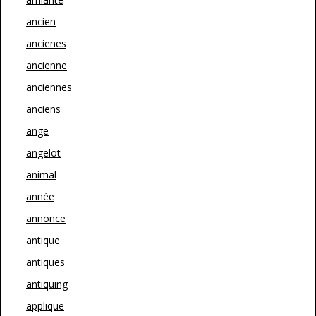
ancien
ancienes
ancienne
anciennes
anciens
ange
angelot
animal
année
annonce
antique
antiques
antiquing
applique