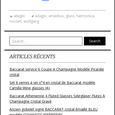
ac
w
m
ar
e
itt
ai
ta
adagio
adagio
,
amadeus
,
glass
,
harmonica
,
b
er
l
g
mozart
,
wolfgang
o
er
o
Search
k
ARTICLES RÉCENTS
Baccarat service 6 Coupe A Champagne Modéle Picardie
cristal
Set 6 verres à vin n°4 en cristal de Baccarat modèle
Camilla Wine glasses (A)
Baccarat Athenienne 4 Fluted Glasses Sektgläser Flutes A
Champagne Cristal Gravé
Ancien gobelet signé BACCARAT cristal émaillé BLEU
modèle DIAMANTS PIERRERIES