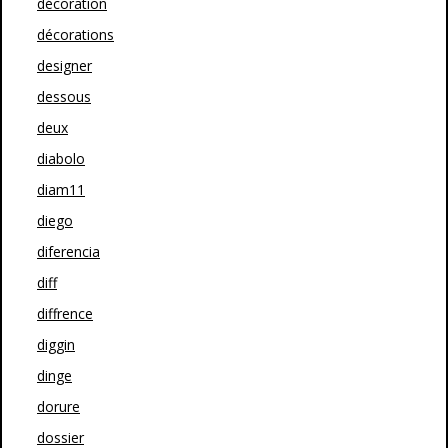
décoration
décorations
designer
dessous
deux
diabolo
diam11
diego
diferencia
diff
diffrence
diggin
dinge
dorure
dossier