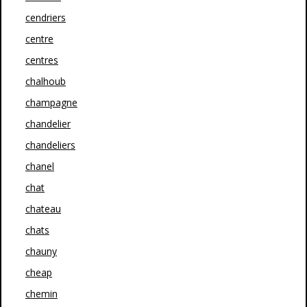
cendriers
centre
centres
chalhoub
champagne
chandelier
chandeliers
chanel
chat
chateau
chats
chauny
cheap
chemin