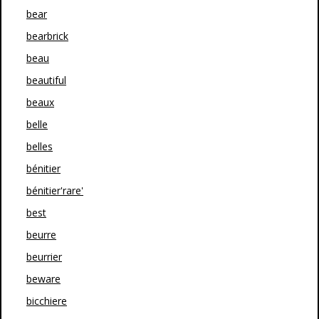
bear
bearbrick
beau
beautiful
beaux
belle
belles
bénitier
bénitier'rare'
best
beurre
beurrier
beware
bicchiere