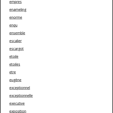
empres
enameling
enorme
enqu
ensemble
escalier
escargot
etoile
etoiles
etre
eugène
exceptionnel
exceptionnelle
executive
exposition