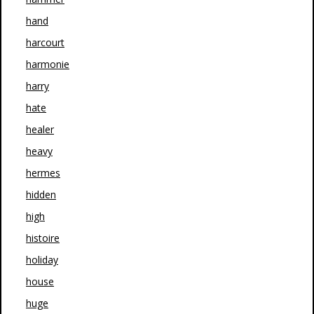
hand
harcourt
harmonie
harry
hate
healer
heavy
hermes
hidden
high
histoire
holiday
house
huge