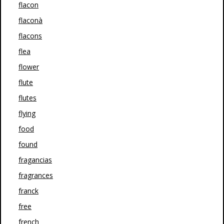
flacon
flaconà
flacons
flea
flower
flute
flutes
flying
food
found
fragancias
fragrances
franck
free
french