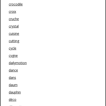
crocodile
croix
cruche
crystal
cuisine
cutting
cycle
cygne
dailymotion
dance
dans
daum
dauphin
déco