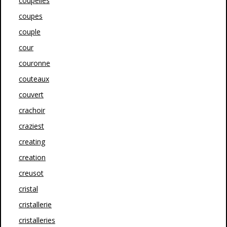
coupelles
coupes
couple
cour
couronne
couteaux
couvert
crachoir
craziest
creating
creation
creusot
cristal
cristallerie
cristalleries