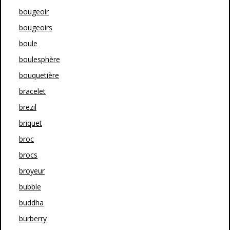
bougeoir
bougeoirs
boule
boulesphère
bouquetière
bracelet
brezil
briquet
broc
brocs
broyeur
bubble
buddha
burberry